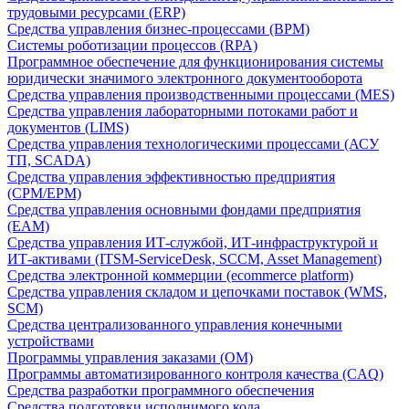
трудовыми ресурсами (ERP)
Средства управления бизнес-процессами (BPM)
Системы роботизации процессов (RPA)
Программное обеспечение для функционирования системы
юридически значимого электронного документооборота
Средства управления производственными процессами (MES)
Средства управления лабораторными потоками работ и
документов (LIMS)
Средства управления технологическими процессами (АСУ
ТП, SCADA)
Средства управления эффективностью предприятия
(CPM/EPM)
Средства управления основными фондами предприятия
(EAM)
Средства управления ИТ-службой, ИТ-инфраструктурой и
ИТ-активами (ITSM-ServiceDesk, SCCM, Asset Management)
Средства электронной коммерции (ecommerce platform)
Средства управления складом и цепочками поставок (WMS,
SCM)
Средства централизованного управления конечными
устройствами
Программы управления заказами (OM)
Программы автоматизированного контроля качества (CAQ)
Средства разработки программного обеспечения
Средства подготовки исполнимого кода