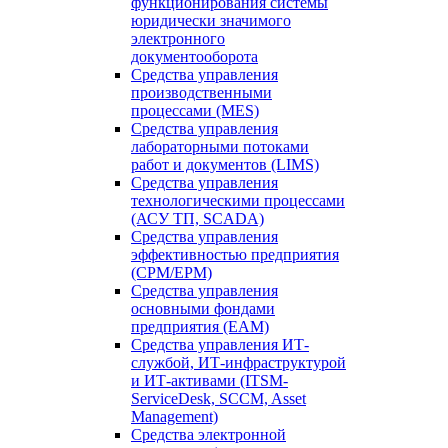
функционирования системы
юридически значимого
электронного
документооборота
Средства управления
производственными
процессами (MES)
Средства управления
лабораторными потоками
работ и документов (LIMS)
Средства управления
технологическими процессами
(АСУ ТП, SCADA)
Средства управления
эффективностью предприятия
(CPM/EPM)
Средства управления
основными фондами
предприятия (EAM)
Средства управления ИТ-
службой, ИТ-инфраструктурой
и ИТ-активами (ITSM-
ServiceDesk, SCCM, Asset
Management)
Средства электронной