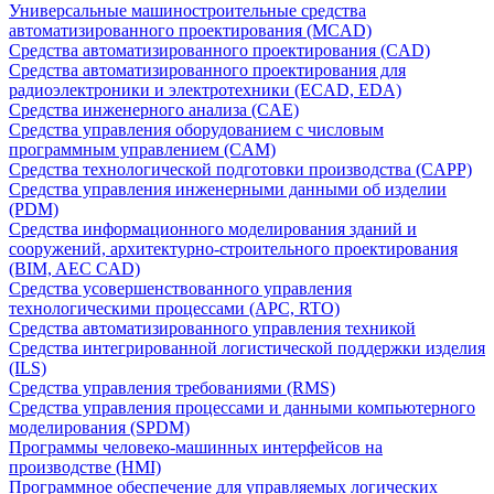
Универсальные машиностроительные средства
автоматизированного проектирования (MCAD)
Средства автоматизированного проектирования (CAD)
Средства автоматизированного проектирования для
радиоэлектроники и электротехники (ECAD, EDA)
Средства инженерного анализа (CAE)
Средства управления оборудованием с числовым
программным управлением (CAM)
Средства технологической подготовки производства (CAPP)
Средства управления инженерными данными об изделии
(PDM)
Средства информационного моделирования зданий и
сооружений, архитектурно-строительного проектирования
(BIM, AEC CAD)
Средства усовершенствованного управления
технологическими процессами (APC, RTO)
Средства автоматизированного управления техникой
Средства интегрированной логистической поддержки изделия
(ILS)
Средства управления требованиями (RMS)
Средства управления процессами и данными компьютерного
моделирования (SPDM)
Программы человеко-машинных интерфейсов на
производстве (HMI)
Программное обеспечение для управляемых логических