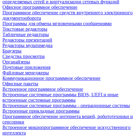
определяемых сетей и виртуализации сетевых функций
Офисное программное обеспечение
Программное обеспечение средств внутреннего электронного
документооборота
Программы для обмена мгновенными сообщениями
Текстовые редакторы
Табличные редакторы
Редакторы презентаций
Редакторы мультимедиа
Браузеры
Средства просмотра
Органайзеры
Почтовые приложения
Файловые менеджеры
Коммуникационное программное обеспечение
Офисные пакеты
Встроенное программное обеспечение
Встроенные системные программы BIOS, UEFI и иные
встроенные системные программы
Встроенные системные программы - операционные системы
Встроенные прикладные программы
Программное обеспечение интернета вещей, робототехники и
сенсорики
Встроенное микропрограммное обеспечение искусственного
интеллекта