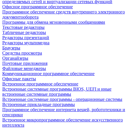
определяемых сетей и виртуализации сетевых функций
Офисное программное обеспечение
Программное обеспечение средств внутреннего электронного
документооборота
Программы для обмена мгновенными сообщениями
Текстовые редакторы
Табличные редакторы
Редакторы презентаций
Редакторы мультимедиа
Браузеры
Средства просмотра
Органайзеры
Почтовые приложения
Файловые менеджеры
Коммуникационное программное обеспечение
Офисные пакеты
Встроенное программное обеспечение
Встроенные системные программы BIOS, UEFI и иные
встроенные системные программы
Встроенные системные программы - операционные системы
Встроенные прикладные программы
Программное обеспечение интернета вещей, робототехники и
сенсорики
Встроенное микропрограммное обеспечение искусственного
интеллекта