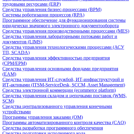
трудовыми ресурсами (ERP)
Средства управления бизнес-процессами (BPM)
Системы роботизации процессов (RPA)
Программное обеспечение для функционирования системы
юридически значимого электронного документооборота
Средства управления производственными процессами (MES)
Средства управления лабораторными потоками работ и
документов (LIMS)
Средства управления технологическими процессами (АСУ
ТП, SCADA)
Средства управления эффективностью предприятия
(CPM/EPM)
Средства управления основными фондами предприятия
(EAM)
Средства управления ИТ-службой, ИТ-инфраструктурой и
ИТ-активами (ITSM-ServiceDesk, SCCM, Asset Management)
Средства электронной коммерции (ecommerce platform)
Средства управления складом и цепочками поставок (WMS,
SCM)
Средства централизованного управления конечными
устройствами
Программы управления заказами (OM)
Программы автоматизированного контроля качества (CAQ)
Средства разработки программного обеспечения
Средства подготовки исполнимого кода