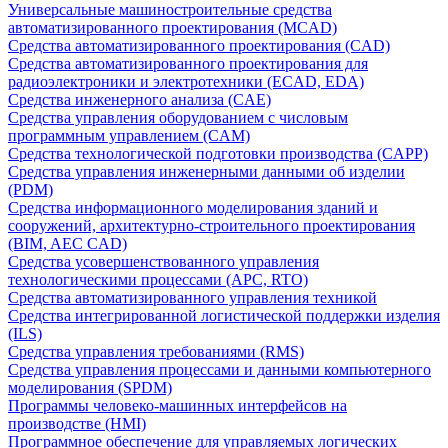
Универсальные машиностроительные средства
автоматизированного проектирования (MCAD)
Средства автоматизированного проектирования (CAD)
Средства автоматизированного проектирования для
радиоэлектроники и электротехники (ECAD, EDA)
Средства инженерного анализа (CAE)
Средства управления оборудованием с числовым
программным управлением (CAM)
Средства технологической подготовки производства (CAPP)
Средства управления инженерными данными об изделии
(PDM)
Средства информационного моделирования зданий и
сооружений, архитектурно-строительного проектирования
(BIM, AEC CAD)
Средства усовершенствованного управления
технологическими процессами (APC, RTO)
Средства автоматизированного управления техникой
Средства интегрированной логистической поддержки изделия
(ILS)
Средства управления требованиями (RMS)
Средства управления процессами и данными компьютерного
моделирования (SPDM)
Программы человеко-машинных интерфейсов на
производстве (HMI)
Программное обеспечение для управляемых логических