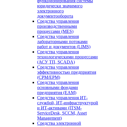
функционирования системы
юридически значимого
электронного
документооборота
Средства управления
производственными
процессами (MES)
Средства управления
лабораторными потоками
работ и документов (LIMS)
Средства управления
технологическими процессами
(АСУ ТП, SCADA)
Средства управления
эффективностью предприятия
(CPM/EPM)
Средства управления
основными фондами
предприятия (EAM)
Средства управления ИТ-
службой, ИТ-инфраструктурой
и ИТ-активами (ITSM-
ServiceDesk, SCCM, Asset
Management)
Средства электронной