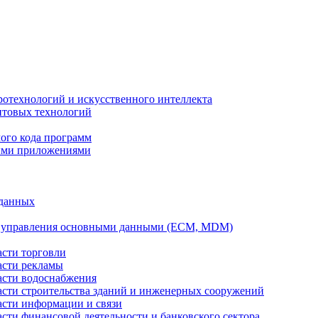
ротехнологий и искусственного интеллекта
антовых технологий
ого кода программ
ыми приложениями
 данных
а управления основными данными (ECM, MDM)
асти торговли
асти рекламы
асти водоснабжения
ласти строительства зданий и инженерных сооружений
асти информации и связи
асти финансовой деятельности и банковского сектора