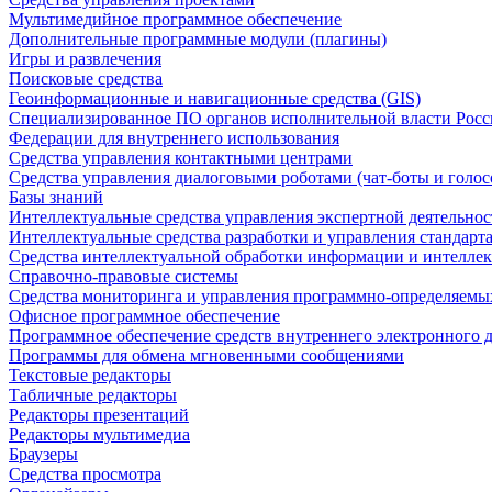
Мультимедийное программное обеспечение
Дополнительные программные модули (плагины)
Игры и развлечения
Поисковые средства
Геоинформационные и навигационные средства (GIS)
Специализированное ПО органов исполнительной власти Росс
Федерации для внутреннего использования
Средства управления контактными центрами
Средства управления диалоговыми роботами (чат-боты и голос
Базы знаний
Интеллектуальные средства управления экспертной деятельно
Интеллектуальные средства разработки и управления стандар
Средства интеллектуальной обработки информации и интеллек
Справочно-правовые системы
Средства мониторинга и управления программно-определяемых
Офисное программное обеспечение
Программное обеспечение средств внутреннего электронного 
Программы для обмена мгновенными сообщениями
Текстовые редакторы
Табличные редакторы
Редакторы презентаций
Редакторы мультимедиа
Браузеры
Средства просмотра