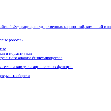
ийской Федерации, государственных корпораций, компаний и ю
овые роботы)
стью
тами и нормативами
туального анализа бизнес-процессов
 сетей и виртуализации сетевых функций
документооборота