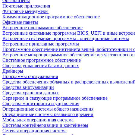
Органайзеры
Почтовые приложения
Файловые менеджеры
Коммуникационное программное обеспечение
Офисные пакеты
Встроенное программное обеспечение
Встроенные системные программы BIOS, UEFI и иные встрое
Встроенные системные программы - операционные системы
Встроенные прикладные программы
Программное обеспечение интернета вещей, робототехники и 
Встроенное микропрограммное обеспечение искусственного и
Системное программное обеспечение
Средства управления базами данных
Драйверы
Программы обслуживания
Средства обеспечения облачных и распределенных вычислени
Средства виртуализации
Средства хранения данных
Серверное и связующее программное обеспечение
Средства мониторинга и управления
Операционные системы общего назначения
Операционные системы реального времени
Мобильная операционная система
Системы контейнеризации и контейнеры
Сетевая операционная система