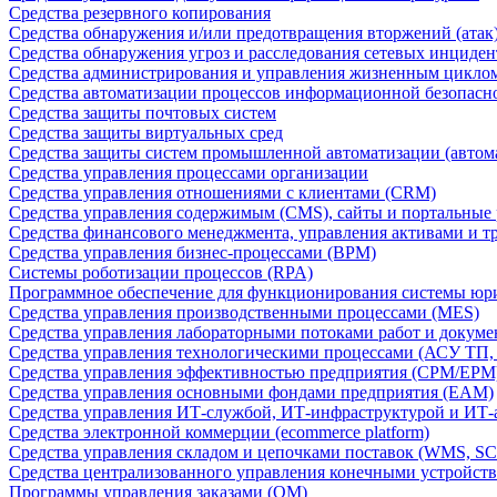
Средства резервного копирования
Средства обнаружения и/или предотвращения вторжений (атак
Средства обнаружения угроз и расследования сетевых инциден
Средства администрирования и управления жизненным цикло
Средства автоматизации процессов информационной безопасн
Средства защиты почтовых систем
Средства защиты виртуальных сред
Средства защиты систем промышленной автоматизации (автом
Средства управления процессами организации
Средства управления отношениями с клиентами (CRM)
Средства управления содержимым (CMS), сайты и портальные
Средства финансового менеджмента, управления активами и т
Средства управления бизнес-процессами (BPM)
Системы роботизации процессов (RPA)
Программное обеспечение для функционирования системы юри
Средства управления производственными процессами (MES)
Средства управления лабораторными потоками работ и докуме
Средства управления технологическими процессами (АСУ ТП
Средства управления эффективностью предприятия (CPM/EPM
Средства управления основными фондами предприятия (EAM)
Средства управления ИТ-службой, ИТ-инфраструктурой и ИТ-а
Средства электронной коммерции (ecommerce platform)
Средства управления складом и цепочками поставок (WMS, S
Средства централизованного управления конечными устройст
Программы управления заказами (OM)