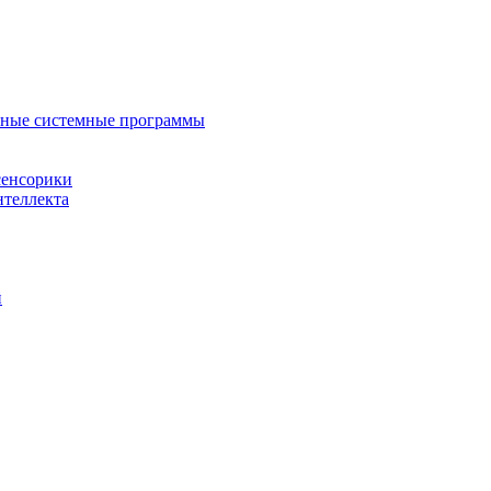
нные системные программы
сенсорики
нтеллекта
й