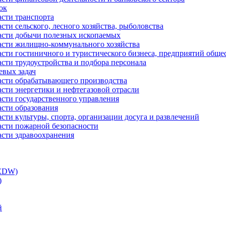
ок
асти транспорта
сти сельского, лесного хозяйства, рыболовства
ласти добычи полезных ископаемых
ласти жилищно-коммунального хозяйства
асти гостиничного и туристического бизнеса, предприятий обще
сти трудоустройства и подбора персонала
евых задач
ласти обрабатывающего производства
асти энергетики и нефтегазовой отрасли
асти государственного управления
асти образования
сти культуры, спорта, организации досуга и развлечений
асти пожарной безопасности
асти здравоохранения
(EDW)
)
й