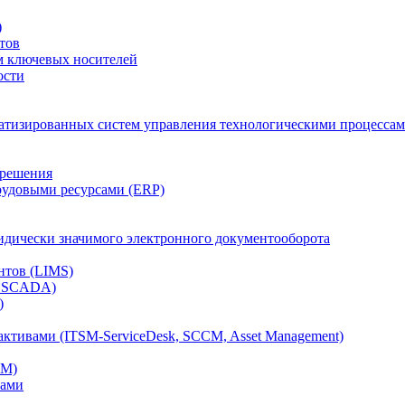
)
тов
м ключевых носителей
ости
атизированных систем управления технологическими процессам
 решения
рудовыми ресурсами (ERP)
дически значимого электронного документооборота
нтов (LIMS)
, SCADA)
)
ктивами (ITSM-ServiceDesk, SCCM, Asset Management)
CM)
вами