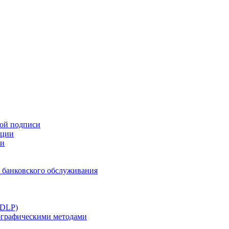
ной подписи
ации
ти
 банковского обслуживания
(DLP)
тографическими методами