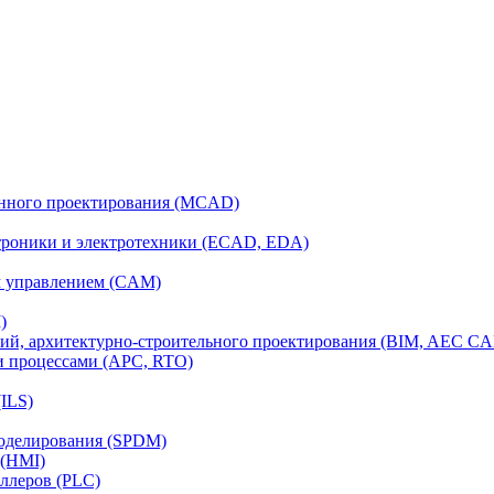
анного проектирования (MCAD)
ктроники и электротехники (ECAD, EDA)
м управлением (CAM)
)
ий, архитектурно-строительного проектирования (BIM, AEC C
и процессами (APC, RTO)
ILS)
моделирования (SPDM)
 (HMI)
ллеров (PLC)