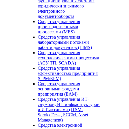
функционирования системы
юридически значимого
электронного
документооборота
Средства управления
производственными
процессами (MES)
Средства управления
лабораторными потоками
работ и документов (LIMS)
Средства управления
технологическими процессами
(АСУ ТП, SCADA)
Средства управления
эффективностью предприятия
(CPM/EPM)
Средства управления
основными фондами
предприятия (EAM)
Средства управления ИТ-
службой, ИТ-инфраструктурой
и ИТ-активами (ITSM-
ServiceDesk, SCCM, Asset
Management)
Средства электронной