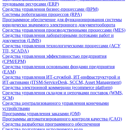
трудовыми ресурсами (ERP)
Средства управления бизнес-процессами (BPM)
Системы роботизации процессов (RPA)
Программное обеспечение для функционирования системы
юридически значимого электронного документооборота
Средства управления производственными процессами (MES)
Средства управления лабораторными потоками работ и
документов (LIMS)
Средства управления технологическими процессами (АСУ
ТП, SCADA)
Средства управления эффективностью предприятия
(CPM/EPM)
Средства управления основными фондами предприятия
(EAM)
Средства управления ИТ-службой, ИТ-инфраструктурой и
ИТ-активами (ITSM-ServiceDesk, SCCM, Asset Management)
Средства электронной коммерции (ecommerce platform)
Средства управления складом и цепочками поставок (WMS,
SCM)
Средства централизованного управления конечными
устройствами
Программы управления заказами (OM)
Программы автоматизированного контроля качества (CAQ)
Средства разработки программного обеспечения
Средства подготовки исполнимого кода