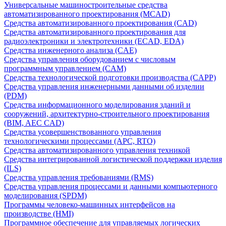
Универсальные машиностроительные средства
автоматизированного проектирования (MCAD)
Средства автоматизированного проектирования (CAD)
Средства автоматизированного проектирования для
радиоэлектроники и электротехники (ECAD, EDA)
Средства инженерного анализа (CAE)
Средства управления оборудованием с числовым
программным управлением (CAM)
Средства технологической подготовки производства (CAPP)
Средства управления инженерными данными об изделии
(PDM)
Средства информационного моделирования зданий и
сооружений, архитектурно-строительного проектирования
(BIM, AEC CAD)
Средства усовершенствованного управления
технологическими процессами (APC, RTO)
Средства автоматизированного управления техникой
Средства интегрированной логистической поддержки изделия
(ILS)
Средства управления требованиями (RMS)
Средства управления процессами и данными компьютерного
моделирования (SPDM)
Программы человеко-машинных интерфейсов на
производстве (HMI)
Программное обеспечение для управляемых логических