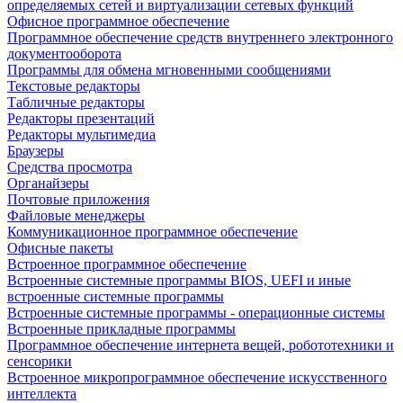
определяемых сетей и виртуализации сетевых функций
Офисное программное обеспечение
Программное обеспечение средств внутреннего электронного
документооборота
Программы для обмена мгновенными сообщениями
Текстовые редакторы
Табличные редакторы
Редакторы презентаций
Редакторы мультимедиа
Браузеры
Средства просмотра
Органайзеры
Почтовые приложения
Файловые менеджеры
Коммуникационное программное обеспечение
Офисные пакеты
Встроенное программное обеспечение
Встроенные системные программы BIOS, UEFI и иные
встроенные системные программы
Встроенные системные программы - операционные системы
Встроенные прикладные программы
Программное обеспечение интернета вещей, робототехники и
сенсорики
Встроенное микропрограммное обеспечение искусственного
интеллекта