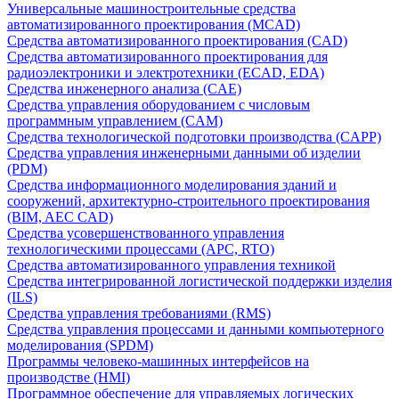
Универсальные машиностроительные средства
автоматизированного проектирования (MCAD)
Средства автоматизированного проектирования (CAD)
Средства автоматизированного проектирования для
радиоэлектроники и электротехники (ECAD, EDA)
Средства инженерного анализа (CAE)
Средства управления оборудованием с числовым
программным управлением (CAM)
Средства технологической подготовки производства (CAPP)
Средства управления инженерными данными об изделии
(PDM)
Средства информационного моделирования зданий и
сооружений, архитектурно-строительного проектирования
(BIM, AEC CAD)
Средства усовершенствованного управления
технологическими процессами (APC, RTO)
Средства автоматизированного управления техникой
Средства интегрированной логистической поддержки изделия
(ILS)
Средства управления требованиями (RMS)
Средства управления процессами и данными компьютерного
моделирования (SPDM)
Программы человеко-машинных интерфейсов на
производстве (HMI)
Программное обеспечение для управляемых логических