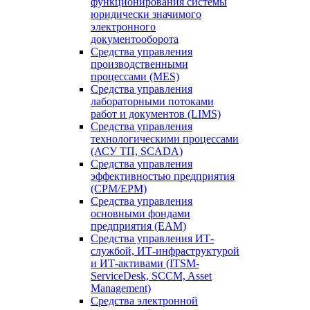
функционирования системы
юридически значимого
электронного
документооборота
Средства управления
производственными
процессами (MES)
Средства управления
лабораторными потоками
работ и документов (LIMS)
Средства управления
технологическими процессами
(АСУ ТП, SCADA)
Средства управления
эффективностью предприятия
(CPM/EPM)
Средства управления
основными фондами
предприятия (EAM)
Средства управления ИТ-
службой, ИТ-инфраструктурой
и ИТ-активами (ITSM-
ServiceDesk, SCCM, Asset
Management)
Средства электронной