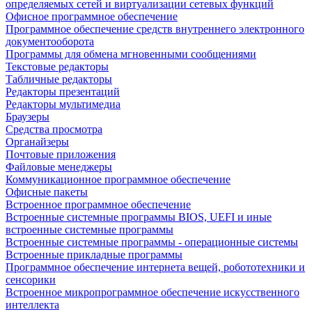
определяемых сетей и виртуализации сетевых функций
Офисное программное обеспечение
Программное обеспечение средств внутреннего электронного
документооборота
Программы для обмена мгновенными сообщениями
Текстовые редакторы
Табличные редакторы
Редакторы презентаций
Редакторы мультимедиа
Браузеры
Средства просмотра
Органайзеры
Почтовые приложения
Файловые менеджеры
Коммуникационное программное обеспечение
Офисные пакеты
Встроенное программное обеспечение
Встроенные системные программы BIOS, UEFI и иные
встроенные системные программы
Встроенные системные программы - операционные системы
Встроенные прикладные программы
Программное обеспечение интернета вещей, робототехники и
сенсорики
Встроенное микропрограммное обеспечение искусственного
интеллекта