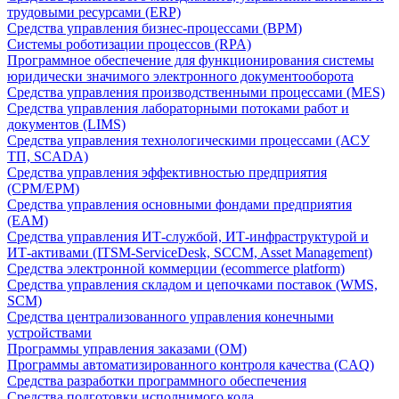
трудовыми ресурсами (ERP)
Средства управления бизнес-процессами (BPM)
Системы роботизации процессов (RPA)
Программное обеспечение для функционирования системы
юридически значимого электронного документооборота
Средства управления производственными процессами (MES)
Средства управления лабораторными потоками работ и
документов (LIMS)
Средства управления технологическими процессами (АСУ
ТП, SCADA)
Средства управления эффективностью предприятия
(CPM/EPM)
Средства управления основными фондами предприятия
(EAM)
Средства управления ИТ-службой, ИТ-инфраструктурой и
ИТ-активами (ITSM-ServiceDesk, SCCM, Asset Management)
Средства электронной коммерции (ecommerce platform)
Средства управления складом и цепочками поставок (WMS,
SCM)
Средства централизованного управления конечными
устройствами
Программы управления заказами (OM)
Программы автоматизированного контроля качества (CAQ)
Средства разработки программного обеспечения
Средства подготовки исполнимого кода