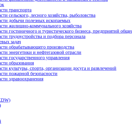
ок
асти транспорта
сти сельского, лесного хозяйства, рыболовства
ласти добычи полезных ископаемых
ласти жилищно-коммунального хозяйства
асти гостиничного и туристического бизнеса, предприятий обще
сти трудоустройства и подбора персонала
евых задач
ласти обрабатывающего производства
асти энергетики и нефтегазовой отрасли
асти государственного управления
асти образования
сти культуры, спорта, организации досуга и развлечений
асти пожарной безопасности
асти здравоохранения
(EDW)
)
й