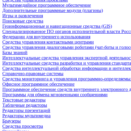
Мультимедийное программное обеспечение
Дополнительные программные модули (плагины)
Игры и развлечения
Поисковые средства
Геоинформационные и навигационные средства (GIS)
Специализированное ПО органов исполнительной власти Росс
Федерации для внутреннего использования
Средства управления контактными центрами
Средства управления диалоговыми роботами (чат-боты и голос
Базы знаний
Интеллектуальные средства управления экспертной деятельно
Интеллектуальные средства разработки и управления стандар
Средства интеллектуальной обработки информации и интеллек
Справочно-правовые системы
Средства мониторинга и управления программно-определяемых
Офисное программное обеспечение
Программное обеспечение средств внутреннего электронного 
Программы для обмена мгновенными сообщениями
Текстовые редакторы
Табличные редакторы
Редакторы презентаций
Редакторы мультимедиа
Браузеры
Средства просмотра