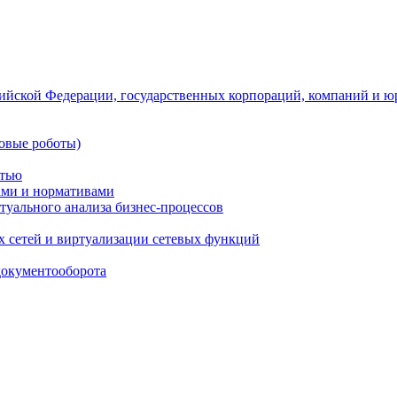
ийской Федерации, государственных корпораций, компаний и ю
овые роботы)
стью
тами и нормативами
туального анализа бизнес-процессов
 сетей и виртуализации сетевых функций
документооборота