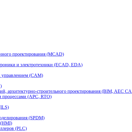
анного проектирования (MCAD)
ктроники и электротехники (ECAD, EDA)
м управлением (CAM)
)
ий, архитектурно-строительного проектирования (BIM, AEC C
и процессами (APC, RTO)
ILS)
моделирования (SPDM)
 (HMI)
ллеров (PLC)