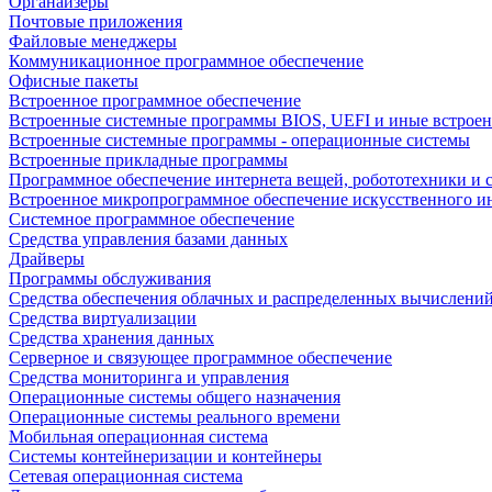
Органайзеры
Почтовые приложения
Файловые менеджеры
Коммуникационное программное обеспечение
Офисные пакеты
Встроенное программное обеспечение
Встроенные системные программы BIOS, UEFI и иные встрое
Встроенные системные программы - операционные системы
Встроенные прикладные программы
Программное обеспечение интернета вещей, робототехники и 
Встроенное микропрограммное обеспечение искусственного и
Системное программное обеспечение
Средства управления базами данных
Драйверы
Программы обслуживания
Средства обеспечения облачных и распределенных вычислени
Средства виртуализации
Средства хранения данных
Серверное и связующее программное обеспечение
Средства мониторинга и управления
Операционные системы общего назначения
Операционные системы реального времени
Мобильная операционная система
Системы контейнеризации и контейнеры
Сетевая операционная система