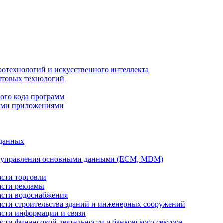
ротехнологий и искусственного интеллекта
антовых технологий
ого кода программ
ыми приложениями
 данных
а управления основными данными (ECM, MDM)
асти торговли
асти рекламы
асти водоснабжения
ласти строительства зданий и инженерных сооружений
асти информации и связи
асти финансовой деятельности и банковского сектора