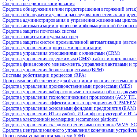
Средства резервного копирования
Средства обнаружения и/или предотвращения вторжений (атак
Средства обнаружения угроз и расследования сетевых инциден
Средства администрирования и управления жизненным цикло
Средства автоматизации процессов информационной безопасн
Средства защиты почтовых систем
Средства защиты виртуальных сред
Средства защиты систем промышленной автоматизации (автом
Средства управления процессами организации
Средства управления отношениями с клиентами (CRM)
Средства управления содержимым (CMS), сайты и портальные
Средства финансового менеджмента, управления активами и т
Средства управления бизнес-процессами (BPM)
Системы роботизации процессов (RPA)
Программное обеспечение для функционирования системы юри
Средства управления производственными процессами (MES)
Средства управления лабораторными потоками работ и докуме
Средства управления технологическими процессами (АСУ ТП
Средства управления эффективностью предприятия (CPM/EPM
Средства управления основными фондами предприятия (EAM)
Средства управления ИТ-службой, ИТ-инфраструктурой и ИТ-а
Средства электронной коммерции (ecommerce platform)
Средства управления складом и цепочками поставок (WMS, S
Средства централизованного управления конечными устройст
Программы управления заказами (OM)