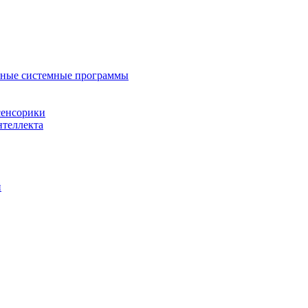
нные системные программы
сенсорики
нтеллекта
й