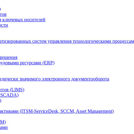
)
тов
м ключевых носителей
ости
атизированных систем управления технологическими процессам
 решения
рудовыми ресурсами (ERP)
дически значимого электронного документооборота
нтов (LIMS)
, SCADA)
)
ктивами (ITSM-ServiceDesk, SCCM, Asset Management)
CM)
вами