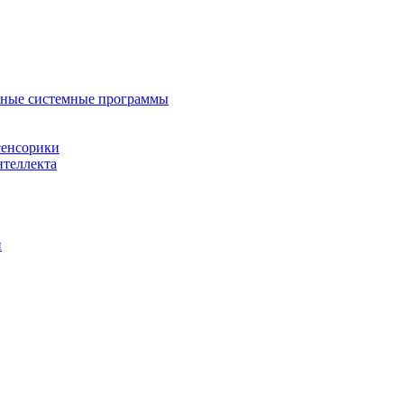
нные системные программы
сенсорики
нтеллекта
й