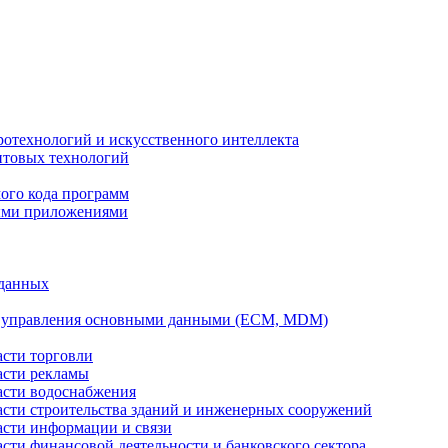
ротехнологий и искусственного интеллекта
антовых технологий
ого кода программ
ыми приложениями
 данных
а управления основными данными (ECM, MDM)
асти торговли
асти рекламы
асти водоснабжения
ласти строительства зданий и инженерных сооружений
асти информации и связи
асти финансовой деятельности и банковского сектора