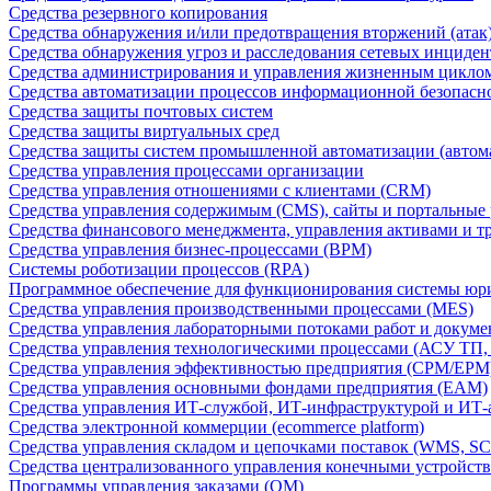
Средства резервного копирования
Средства обнаружения и/или предотвращения вторжений (атак
Средства обнаружения угроз и расследования сетевых инциден
Средства администрирования и управления жизненным цикло
Средства автоматизации процессов информационной безопасн
Средства защиты почтовых систем
Средства защиты виртуальных сред
Средства защиты систем промышленной автоматизации (автом
Средства управления процессами организации
Средства управления отношениями с клиентами (CRM)
Средства управления содержимым (CMS), сайты и портальные
Средства финансового менеджмента, управления активами и т
Средства управления бизнес-процессами (BPM)
Системы роботизации процессов (RPA)
Программное обеспечение для функционирования системы юри
Средства управления производственными процессами (MES)
Средства управления лабораторными потоками работ и докуме
Средства управления технологическими процессами (АСУ ТП
Средства управления эффективностью предприятия (CPM/EPM
Средства управления основными фондами предприятия (EAM)
Средства управления ИТ-службой, ИТ-инфраструктурой и ИТ-а
Средства электронной коммерции (ecommerce platform)
Средства управления складом и цепочками поставок (WMS, S
Средства централизованного управления конечными устройст
Программы управления заказами (OM)