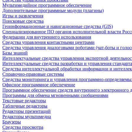
Мультимедийное программное обеспечение
Дополнительные программные модули (плагины)
Игры и развлечения
Поисковые средства
Геоинформационные и навигационные средства (GIS)
Специализированное ПО органов исполнительной власти Росс
Федерации для внутреннего использования
Средства управления контактными центрами
Средства управления диалоговыми роботами (чат-боты и голос
Базы знаний
Интеллектуальные средства управления экспертной деятельно
Интеллектуальные средства разработки и управления стандар
Средства интеллектуальной обработки информации и интеллек
Справочно-правовые системы
Средства мониторинга и управления программно-определяемых
Офисное программное обеспечение
Программное обеспечение средств внутреннего электронного 
Программы для обмена мгновенными сообщениями
Текстовые редакторы
Табличные редакторы
Редакторы презентаций
Редакторы мультимедиа
Браузеры
Средства просмотра