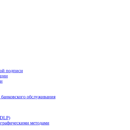
ной подписи
ации
ти
 банковского обслуживания
(DLP)
тографическими методами