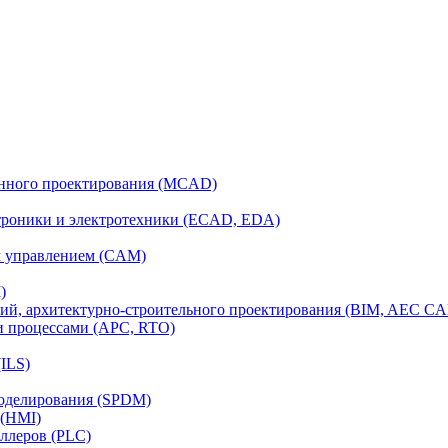
анного проектирования (MCAD)
ктроники и электротехники (ECAD, EDA)
м управлением (CAM)
)
ий, архитектурно-строительного проектирования (BIM, AEC C
и процессами (APC, RTO)
ILS)
моделирования (SPDM)
 (HMI)
ллеров (PLC)