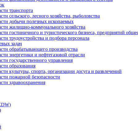
ок
асти транспорта
сти сельского, лесного хозяйства, рыболовства
ласти добычи полезных ископаемых
ласти жилищно-коммунального хозяйства
асти гостиничного и туристического бизнеса, предприятий обще
сти трудоустройства и подбора персонала
евых задач
ласти обрабатывающего производства
асти энергетики и нефтегазовой отрасли
асти государственного управления
асти образования
сти культуры, спорта, организации досуга и развлечений
асти пожарной безопасности
асти здравоохранения
(EDW)
)
й