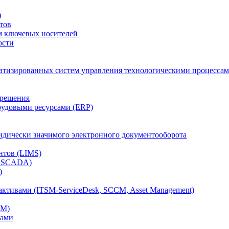
)
тов
м ключевых носителей
ости
атизированных систем управления технологическими процессам
 решения
рудовыми ресурсами (ERP)
дически значимого электронного документооборота
нтов (LIMS)
, SCADA)
)
ктивами (ITSM-ServiceDesk, SCCM, Asset Management)
CM)
вами