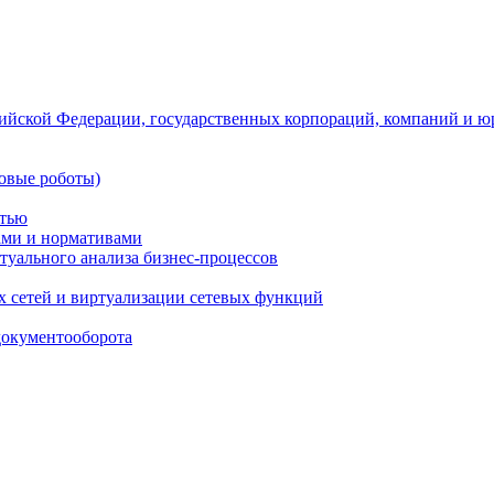
ийской Федерации, государственных корпораций, компаний и ю
овые роботы)
стью
тами и нормативами
туального анализа бизнес-процессов
 сетей и виртуализации сетевых функций
документооборота