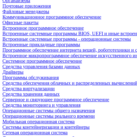
Органайзеры
Почтовые приложения
Файловые менеджеры
Коммуникационное программное обеспечение
Офисные пакеты
Встроенное программное обеспечение
Встроенные системные программы BIOS, UEFI и иные встрое
Встроенные системные программы - операционные системы
Встроенные прикладные программы
Программное обеспечение интернета вещей, робототехники и 
Встроенное микропрограммное обеспечение искусственного и
Системное программное обеспечение
Средства управления базами данных
Драйверы
Программы обслуживания
Средства обеспечения облачных и распределенных вычислени
Средства виртуализации
Средства хранения данных
Серверное и связующее программное обеспечение
Средства мониторинга и управления
Операционные системы общего назначения
Операционные системы реального времени
Мобильная операционная система
Системы контейнеризации и контейнеры
Сетевая операционная система