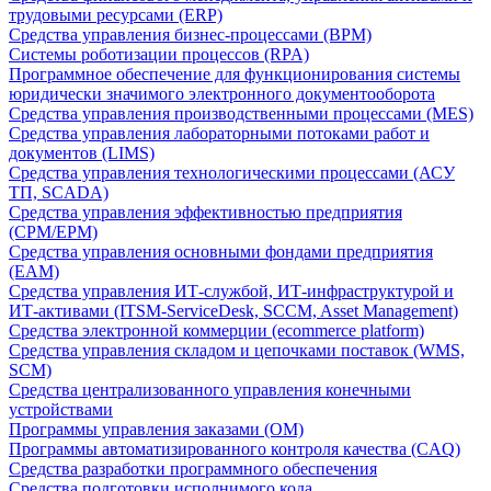
трудовыми ресурсами (ERP)
Средства управления бизнес-процессами (BPM)
Системы роботизации процессов (RPA)
Программное обеспечение для функционирования системы
юридически значимого электронного документооборота
Средства управления производственными процессами (MES)
Средства управления лабораторными потоками работ и
документов (LIMS)
Средства управления технологическими процессами (АСУ
ТП, SCADA)
Средства управления эффективностью предприятия
(CPM/EPM)
Средства управления основными фондами предприятия
(EAM)
Средства управления ИТ-службой, ИТ-инфраструктурой и
ИТ-активами (ITSM-ServiceDesk, SCCM, Asset Management)
Средства электронной коммерции (ecommerce platform)
Средства управления складом и цепочками поставок (WMS,
SCM)
Средства централизованного управления конечными
устройствами
Программы управления заказами (OM)
Программы автоматизированного контроля качества (CAQ)
Средства разработки программного обеспечения
Средства подготовки исполнимого кода