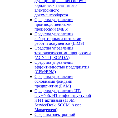
функционирования системы
юридически значимого
электронного
документооборота
Средства управления
производственными
процессами (MES)
Средства управления
лабораторными потоками
работ и документов (LIMS)
Средства управления
технологическими процессами
(АСУ ТП, SCADA)
Средства управления
эффективностью предприятия
(CPM/EPM)
Средства управления
основными фондами
предприятия (EAM)
Средства управления ИТ-
службой, ИТ-инфраструктурой
и ИТ-активами (ITSM-
ServiceDesk, SCCM, Asset
Management)
Средства электронной