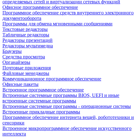
определяемых сетей и виртуализации сетевых функций
Офисное программное обеспечение
Программное обеспечение средств внутреннего электронного
документооборота
Программы для обмена мгновенными сообщениями
Текстовые редакторы
Табличные редакторы
Редакторы презентаций
Редакторы мультимедиа
Браузеры
Средства просмотра
Органайзеры
Почтовые приложения
Файловые менеджеры
Коммуникационное программное обеспечение
Офисные пакеты
Встроенное программное обеспечение
Встроенные системные программы BIOS, UEFI и иные
встроенные системные программы
Встроенные системные программы - операционные системы
Встроенные прикладные программы
Программное обеспечение интернета вещей, робототехники и
сенсорики
Встроенное микропрограммное обеспечение искусственного
интеллекта