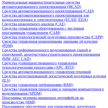
Универсальные машиностроительные средства
автоматизированного проектирования (MCAD)
Средства автоматизированного проектирования (CAD)
Средства автоматизированного проектирования для
радиоэлектроники и электротехники (ECAD, EDA)
Средства инженерного анализа (CAE)
Средства управления оборудованием с числовым
программным управлением (CAM)
Средства технологической подготовки производства (CAPP)
Средства управления инженерными данными об изделии
(PDM)
Средства информационного моделирования зданий и
сооружений, архитектурно-строительного проектирования
(BIM, AEC CAD)
Средства усовершенствованного управления
технологическими процессами (APC, RTO)
Средства автоматизированного управления техникой
Средства интегрированной логистической поддержки изделия
(ILS)
Средства управления требованиями (RMS)
Средства управления процессами и данными компьютерного
моделирования (SPDM)
Программы человеко-машинных интерфейсов на
производстве (HMI)
Программное обеспечение для управляемых логических