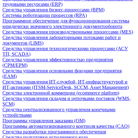
трудовыми ресурсами (ERP)
Средства управления бизнес-процессами (BPM)
Системы роботизации процессов (RPA)
Программное обеспечение для функционирования системы
юридически значимого электронного документооборота
Средства управления производственными процессами (MES)
Средства управления лабораторными потоками работ и
документов (LIMS)
Средства управления технологическими процессами (АСУ
ТП, SCADA)
Средства управления эффективностью предприятия
(CPM/EPM)
Средства управления основными фондами предприятия
(EAM)
Средства управления ИТ-службой, ИТ-инфраструктурой и
ИТ-активами (ITSM-ServiceDesk, SCCM, Asset Management)
Средства электронной коммерции (ecommerce platform)
Средства управления складом и цепочками поставок (WMS,
SCM)
Средства централизованного управления конечными
устройствами
Программы управления заказами (OM)
Программы автоматизированного контроля качества (CAQ)
Средства разработки программного обеспечения
Средства подготовки исполнимого кода