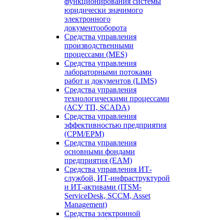
функционирования системы
юридически значимого
электронного
документооборота
Средства управления
производственными
процессами (MES)
Средства управления
лабораторными потоками
работ и документов (LIMS)
Средства управления
технологическими процессами
(АСУ ТП, SCADA)
Средства управления
эффективностью предприятия
(CPM/EPM)
Средства управления
основными фондами
предприятия (EAM)
Средства управления ИТ-
службой, ИТ-инфраструктурой
и ИТ-активами (ITSM-
ServiceDesk, SCCM, Asset
Management)
Средства электронной