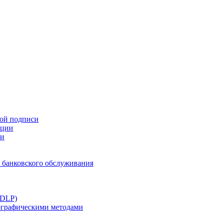
ной подписи
ации
ти
 банковского обслуживания
(DLP)
тографическими методами