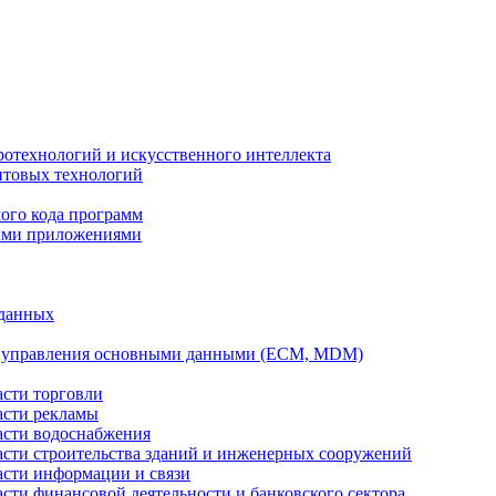
ротехнологий и искусственного интеллекта
антовых технологий
ого кода программ
ыми приложениями
 данных
а управления основными данными (ECM, MDM)
асти торговли
асти рекламы
асти водоснабжения
ласти строительства зданий и инженерных сооружений
асти информации и связи
асти финансовой деятельности и банковского сектора