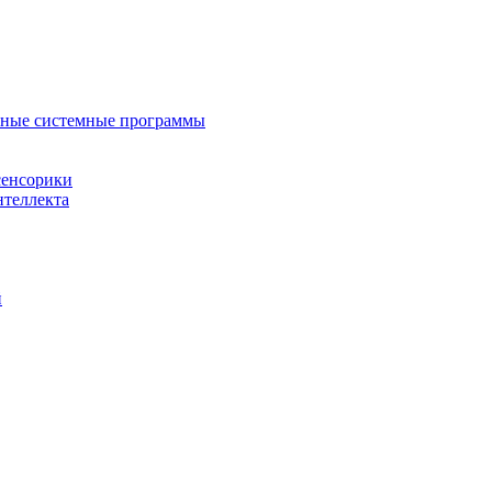
нные системные программы
сенсорики
нтеллекта
й