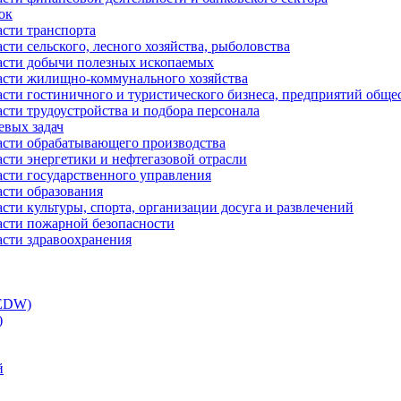
ок
асти транспорта
сти сельского, лесного хозяйства, рыболовства
ласти добычи полезных ископаемых
ласти жилищно-коммунального хозяйства
асти гостиничного и туристического бизнеса, предприятий обще
сти трудоустройства и подбора персонала
евых задач
ласти обрабатывающего производства
асти энергетики и нефтегазовой отрасли
асти государственного управления
асти образования
сти культуры, спорта, организации досуга и развлечений
асти пожарной безопасности
асти здравоохранения
(EDW)
)
й