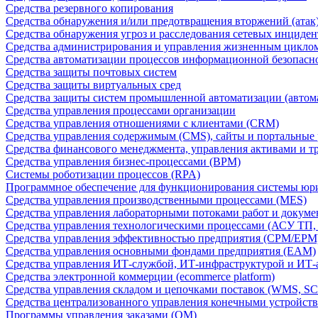
Средства резервного копирования
Средства обнаружения и/или предотвращения вторжений (атак
Средства обнаружения угроз и расследования сетевых инциден
Средства администрирования и управления жизненным цикло
Средства автоматизации процессов информационной безопасн
Средства защиты почтовых систем
Средства защиты виртуальных сред
Средства защиты систем промышленной автоматизации (автом
Средства управления процессами организации
Средства управления отношениями с клиентами (CRM)
Средства управления содержимым (CMS), сайты и портальные
Средства финансового менеджмента, управления активами и т
Средства управления бизнес-процессами (BPM)
Системы роботизации процессов (RPA)
Программное обеспечение для функционирования системы юри
Средства управления производственными процессами (MES)
Средства управления лабораторными потоками работ и докуме
Средства управления технологическими процессами (АСУ ТП
Средства управления эффективностью предприятия (CPM/EPM
Средства управления основными фондами предприятия (EAM)
Средства управления ИТ-службой, ИТ-инфраструктурой и ИТ-а
Средства электронной коммерции (ecommerce platform)
Средства управления складом и цепочками поставок (WMS, S
Средства централизованного управления конечными устройст
Программы управления заказами (OM)