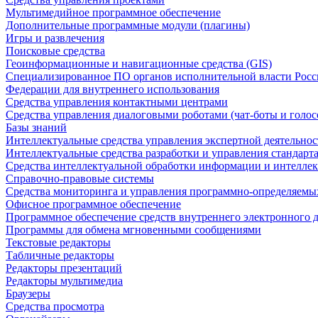
Мультимедийное программное обеспечение
Дополнительные программные модули (плагины)
Игры и развлечения
Поисковые средства
Геоинформационные и навигационные средства (GIS)
Специализированное ПО органов исполнительной власти Росс
Федерации для внутреннего использования
Средства управления контактными центрами
Средства управления диалоговыми роботами (чат-боты и голос
Базы знаний
Интеллектуальные средства управления экспертной деятельно
Интеллектуальные средства разработки и управления стандар
Средства интеллектуальной обработки информации и интеллек
Справочно-правовые системы
Средства мониторинга и управления программно-определяемых
Офисное программное обеспечение
Программное обеспечение средств внутреннего электронного 
Программы для обмена мгновенными сообщениями
Текстовые редакторы
Табличные редакторы
Редакторы презентаций
Редакторы мультимедиа
Браузеры
Средства просмотра