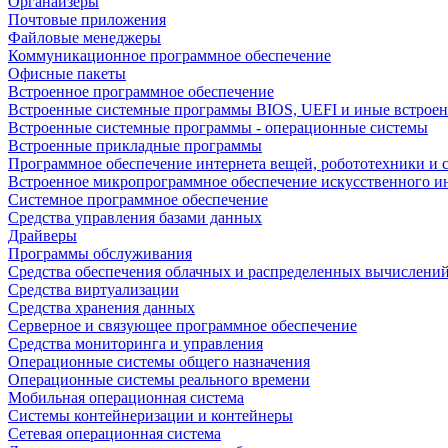
Органайзеры
Почтовые приложения
Файловые менеджеры
Коммуникационное программное обеспечение
Офисные пакеты
Встроенное программное обеспечение
Встроенные системные программы BIOS, UEFI и иные встрое
Встроенные системные программы - операционные системы
Встроенные прикладные программы
Программное обеспечение интернета вещей, робототехники и 
Встроенное микропрограммное обеспечение искусственного и
Системное программное обеспечение
Средства управления базами данных
Драйверы
Программы обслуживания
Средства обеспечения облачных и распределенных вычислени
Средства виртуализации
Средства хранения данных
Серверное и связующее программное обеспечение
Средства мониторинга и управления
Операционные системы общего назначения
Операционные системы реального времени
Мобильная операционная система
Системы контейнеризации и контейнеры
Сетевая операционная система