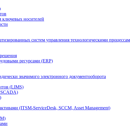
)
тов
м ключевых носителей
ости
атизированных систем управления технологическими процессам
 решения
рудовыми ресурсами (ERP)
дически значимого электронного документооборота
нтов (LIMS)
, SCADA)
)
ктивами (ITSM-ServiceDesk, SCCM, Asset Management)
CM)
вами