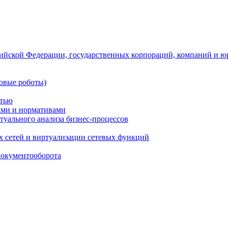
ийской Федерации, государственных корпораций, компаний и ю
овые роботы)
стью
тами и нормативами
туального анализа бизнес-процессов
 сетей и виртуализации сетевых функций
документооборота