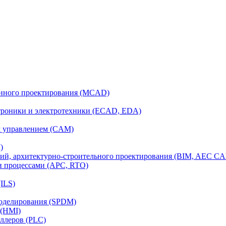
анного проектирования (MCAD)
ктроники и электротехники (ECAD, EDA)
м управлением (CAM)
)
ий, архитектурно-строительного проектирования (BIM, AEC C
и процессами (APC, RTO)
ILS)
моделирования (SPDM)
 (HMI)
ллеров (PLC)