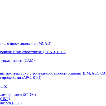
анного проектирования (MCAD)
ктроники и электротехники (ECAD, EDA)
м управлением (CAM)
)
ий, архитектурно-строительного проектирования (BIM, AEC C
и процессами (APC, RTO)
ILS)
моделирования (SPDM)
 (HMI)
ллеров (PLC)