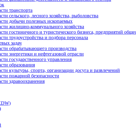
ок
асти транспорта
сти сельского, лесного хозяйства, рыболовства
ласти добычи полезных ископаемых
ласти жилищно-коммунального хозяйства
асти гостиничного и туристического бизнеса, предприятий обще
сти трудоустройства и подбора персонала
евых задач
ласти обрабатывающего производства
асти энергетики и нефтегазовой отрасли
асти государственного управления
асти образования
сти культуры, спорта, организации досуга и развлечений
асти пожарной безопасности
асти здравоохранения
(EDW)
)
й