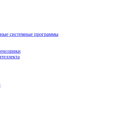
нные системные программы
сенсорики
нтеллекта
й