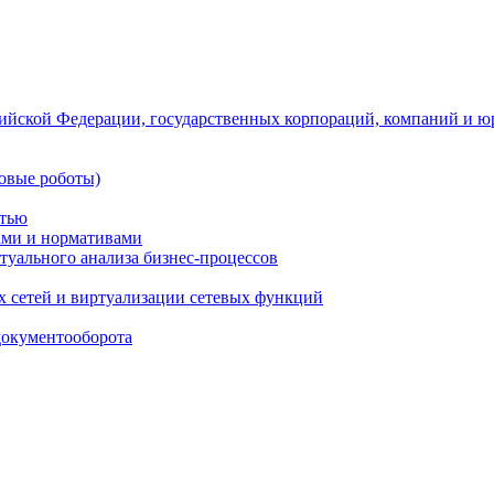
ийской Федерации, государственных корпораций, компаний и ю
овые роботы)
стью
тами и нормативами
туального анализа бизнес-процессов
 сетей и виртуализации сетевых функций
документооборота