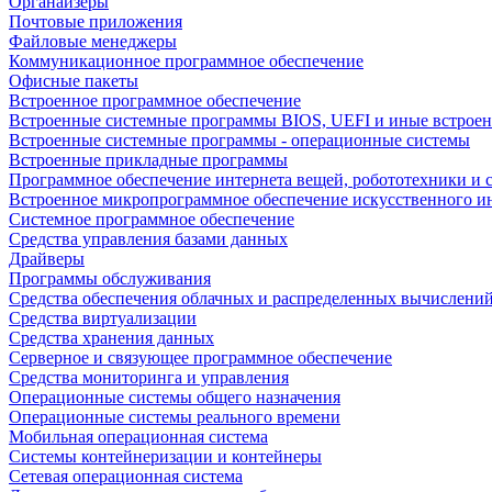
Органайзеры
Почтовые приложения
Файловые менеджеры
Коммуникационное программное обеспечение
Офисные пакеты
Встроенное программное обеспечение
Встроенные системные программы BIOS, UEFI и иные встрое
Встроенные системные программы - операционные системы
Встроенные прикладные программы
Программное обеспечение интернета вещей, робототехники и 
Встроенное микропрограммное обеспечение искусственного и
Системное программное обеспечение
Средства управления базами данных
Драйверы
Программы обслуживания
Средства обеспечения облачных и распределенных вычислени
Средства виртуализации
Средства хранения данных
Серверное и связующее программное обеспечение
Средства мониторинга и управления
Операционные системы общего назначения
Операционные системы реального времени
Мобильная операционная система
Системы контейнеризации и контейнеры
Сетевая операционная система