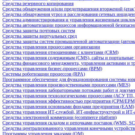
Средства резервного копирования
Средства обнаружения и/или предотвращения вторжений (атак
Средства обнаружения угроз и расследования сетевых инциден
Средства администрирования и управления жизненным цикло
Средства автоматизации процессов информационной безопасн
Средства защиты почтовых систем
Средства защиты виртуальных сред
Средства защиты систем промышленной автоматизации (автом
Средства управления процессами организации
Средства управления отношениями с клиентами (CRM)
Средства управления содержимым (CMS), сайты и портальные
Средства финансового менеджмента, управления активами и т
Средства управления бизнес-процессами (BPM)
Системы роботизации процессов (RPA)
Программное обеспечение для функционирования системы юри
Средства управления производственными процессами (MES)
Средства управления лабораторными потоками работ и докуме
Средства управления технологическими процессами (АСУ ТП
Средства управления эффективностью предприятия (CPM/EPM
Средства управления основными фондами предприятия (EAM)
Средства управления ИТ-службой, ИТ-инфраструктурой и ИТ-а
Средства электронной коммерции (ecommerce platform)
Средства управления складом и цепочками поставок (WMS, S
Средства централизованного управления конечными устройст
Программы управления заказами (OM)