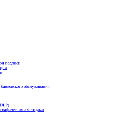
ной подписи
ации
ти
 банковского обслуживания
(DLP)
тографическими методами