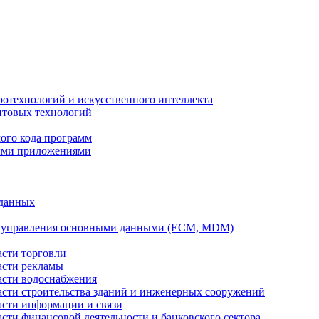
ротехнологий и искусственного интеллекта
антовых технологий
ого кода программ
ыми приложениями
 данных
а управления основными данными (ECM, MDM)
асти торговли
асти рекламы
асти водоснабжения
ласти строительства зданий и инженерных сооружений
асти информации и связи
асти финансовой деятельности и банковского сектора