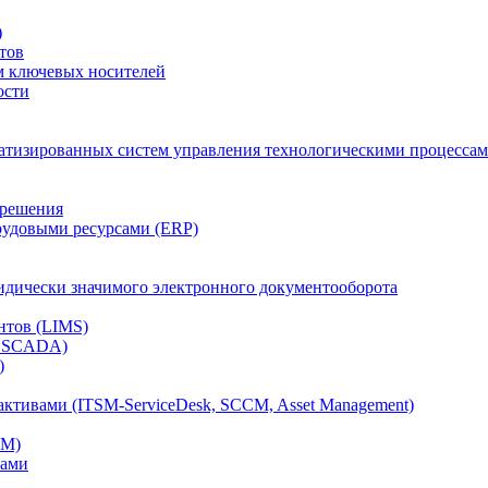
)
тов
м ключевых носителей
ости
атизированных систем управления технологическими процессам
 решения
рудовыми ресурсами (ERP)
дически значимого электронного документооборота
нтов (LIMS)
, SCADA)
)
ктивами (ITSM-ServiceDesk, SCCM, Asset Management)
CM)
вами