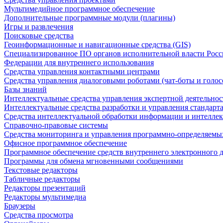
Мультимедийное программное обеспечение
Дополнительные программные модули (плагины)
Игры и развлечения
Поисковые средства
Геоинформационные и навигационные средства (GIS)
Специализированное ПО органов исполнительной власти Росс
Федерации для внутреннего использования
Средства управления контактными центрами
Средства управления диалоговыми роботами (чат-боты и голос
Базы знаний
Интеллектуальные средства управления экспертной деятельно
Интеллектуальные средства разработки и управления стандар
Средства интеллектуальной обработки информации и интеллек
Справочно-правовые системы
Средства мониторинга и управления программно-определяемых
Офисное программное обеспечение
Программное обеспечение средств внутреннего электронного 
Программы для обмена мгновенными сообщениями
Текстовые редакторы
Табличные редакторы
Редакторы презентаций
Редакторы мультимедиа
Браузеры
Средства просмотра