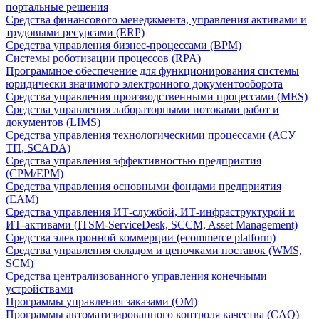
портальные решения
Средства финансового менеджмента, управления активами и
трудовыми ресурсами (ERP)
Средства управления бизнес-процессами (BPM)
Системы роботизации процессов (RPA)
Программное обеспечение для функционирования системы
юридически значимого электронного документооборота
Средства управления производственными процессами (MES)
Средства управления лабораторными потоками работ и
документов (LIMS)
Средства управления технологическими процессами (АСУ
ТП, SCADA)
Средства управления эффективностью предприятия
(CPM/EPM)
Средства управления основными фондами предприятия
(EAM)
Средства управления ИТ-службой, ИТ-инфраструктурой и
ИТ-активами (ITSM-ServiceDesk, SCCM, Asset Management)
Средства электронной коммерции (ecommerce platform)
Средства управления складом и цепочками поставок (WMS,
SCM)
Средства централизованного управления конечными
устройствами
Программы управления заказами (OM)
Программы автоматизированного контроля качества (CAQ)