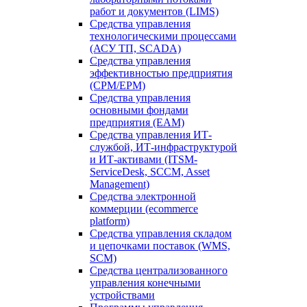
работ и документов (LIMS)
Средства управления
технологическими процессами
(АСУ ТП, SCADA)
Средства управления
эффективностью предприятия
(CPM/EPM)
Средства управления
основными фондами
предприятия (EAM)
Средства управления ИТ-
службой, ИТ-инфраструктурой
и ИТ-активами (ITSM-
ServiceDesk, SCCM, Asset
Management)
Средства электронной
коммерции (ecommerce
platform)
Средства управления складом
и цепочками поставок (WMS,
SCM)
Средства централизованного
управления конечными
устройствами