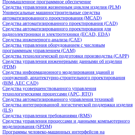
Промышленное программное обеспечение
Средства управления жизненным циклом изделия (PLM)
Универсальные машиностроительные средства
автоматизированного проектирования (MCAD)
Средства автоматизированного проектирования (CAD)
Средства автоматизированного проектирования для
радиоэлектроники и электротехники (ECAD, EDA)
Средства инженерного анализа (CAE)
Средства управления оборудованием с числовым
программным управлением (CAM)
Средства технологической подготовки производства (CAPP)
Средства управления инженерными данными об изделии
(PDM)
Средства информационного моделирования зданий и
сооружений, архитектурно-строительного проектирования
(BIM, AEC CAD)
Средства усовершенствованного управления
технологическими процессами (APC, RTO)
Средства автоматизированного управления техникой
Средства интегрированной логистической поддержки изделия
(ILS)
Средства управления требованиями (RMS)
Средства управления процессами и данными компьютерного
моделирования (SPDM)
Программы человеко-машинных интерфейсов на