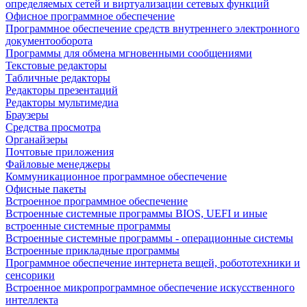
определяемых сетей и виртуализации сетевых функций
Офисное программное обеспечение
Программное обеспечение средств внутреннего электронного
документооборота
Программы для обмена мгновенными сообщениями
Текстовые редакторы
Табличные редакторы
Редакторы презентаций
Редакторы мультимедиа
Браузеры
Средства просмотра
Органайзеры
Почтовые приложения
Файловые менеджеры
Коммуникационное программное обеспечение
Офисные пакеты
Встроенное программное обеспечение
Встроенные системные программы BIOS, UEFI и иные
встроенные системные программы
Встроенные системные программы - операционные системы
Встроенные прикладные программы
Программное обеспечение интернета вещей, робототехники и
сенсорики
Встроенное микропрограммное обеспечение искусственного
интеллекта