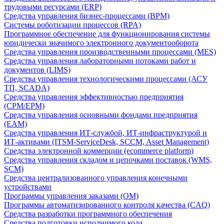
трудовыми ресурсами (ERP)
Средства управления бизнес-процессами (BPM)
Системы роботизации процессов (RPA)
Программное обеспечение для функционирования системы
юридически значимого электронного документооборота
Средства управления производственными процессами (MES)
Средства управления лабораторными потоками работ и
документов (LIMS)
Средства управления технологическими процессами (АСУ
ТП, SCADA)
Средства управления эффективностью предприятия
(CPM/EPM)
Средства управления основными фондами предприятия
(EAM)
Средства управления ИТ-службой, ИТ-инфраструктурой и
ИТ-активами (ITSM-ServiceDesk, SCCM, Asset Management)
Средства электронной коммерции (ecommerce platform)
Средства управления складом и цепочками поставок (WMS,
SCM)
Средства централизованного управления конечными
устройствами
Программы управления заказами (OM)
Программы автоматизированного контроля качества (CAQ)
Средства разработки программного обеспечения
Средства подготовки исполнимого кода