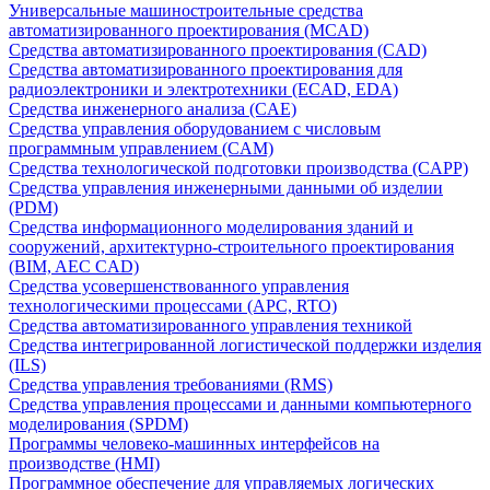
Универсальные машиностроительные средства
автоматизированного проектирования (MCAD)
Средства автоматизированного проектирования (CAD)
Средства автоматизированного проектирования для
радиоэлектроники и электротехники (ECAD, EDA)
Средства инженерного анализа (CAE)
Средства управления оборудованием с числовым
программным управлением (CAM)
Средства технологической подготовки производства (CAPP)
Средства управления инженерными данными об изделии
(PDM)
Средства информационного моделирования зданий и
сооружений, архитектурно-строительного проектирования
(BIM, AEC CAD)
Средства усовершенствованного управления
технологическими процессами (APC, RTO)
Средства автоматизированного управления техникой
Средства интегрированной логистической поддержки изделия
(ILS)
Средства управления требованиями (RMS)
Средства управления процессами и данными компьютерного
моделирования (SPDM)
Программы человеко-машинных интерфейсов на
производстве (HMI)
Программное обеспечение для управляемых логических