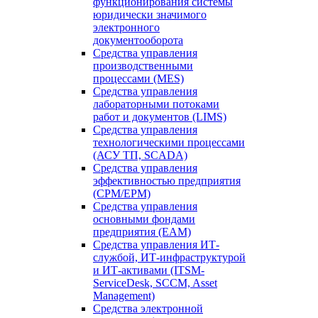
функционирования системы
юридически значимого
электронного
документооборота
Средства управления
производственными
процессами (MES)
Средства управления
лабораторными потоками
работ и документов (LIMS)
Средства управления
технологическими процессами
(АСУ ТП, SCADA)
Средства управления
эффективностью предприятия
(CPM/EPM)
Средства управления
основными фондами
предприятия (EAM)
Средства управления ИТ-
службой, ИТ-инфраструктурой
и ИТ-активами (ITSM-
ServiceDesk, SCCM, Asset
Management)
Средства электронной