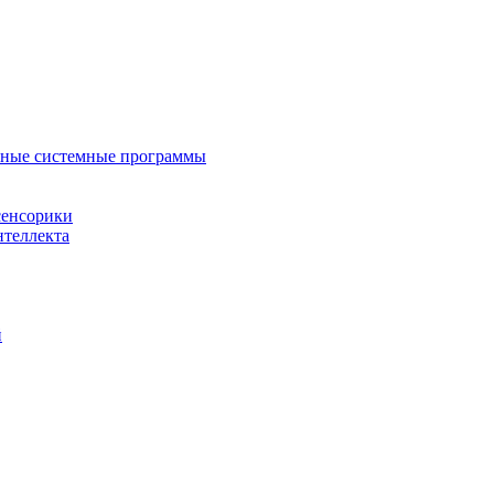
нные системные программы
сенсорики
нтеллекта
й