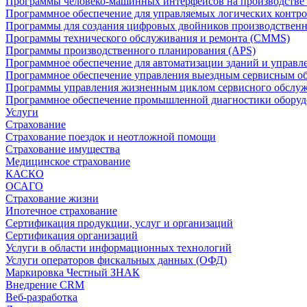
Программы человеко-машинных интерфейсов на производстве
Программное обеспечение для управляемых логических контро
Программы для создания цифровых двойников производственно
Программы технического обслуживания и ремонта (CMMS)
Программы производственного планирования (APS)
Программное обеспечение для автоматизации зданий и управ
Программное обеспечение управления выездным сервисным о
Программы управления жизненным циклом сервисного обслу
Программное обеспечение промышленной диагностики оборудо
Услуги
Страхование
Страхование поездок и неотложной помощи
Страхование имущества
Медицинское страхование
КАСКО
ОСАГО
Страхование жизни
Ипотечное страхование
Сертификация продукции, услуг и организаций
Сертификация организаций
Услуги в области информационных технологий
Услуги операторов фискальных данных (ОФД)
Маркировка Честный ЗНАК
Внедрение CRM
Веб-разработка