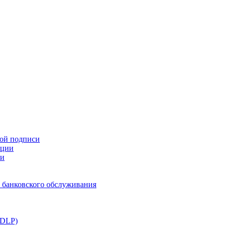
ной подписи
ации
ти
 банковского обслуживания
(DLP)