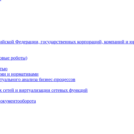
ийской Федерации, государственных корпораций, компаний и ю
овые роботы)
стью
тами и нормативами
туального анализа бизнес-процессов
 сетей и виртуализации сетевых функций
документооборота