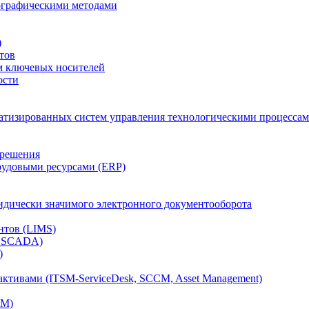
тографическими методами
)
тов
м ключевых носителей
ости
атизированных систем управления технологическими процессам
 решения
рудовыми ресурсами (ERP)
дически значимого электронного документооборота
нтов (LIMS)
, SCADA)
)
ктивами (ITSM-ServiceDesk, SCCM, Asset Management)
CM)