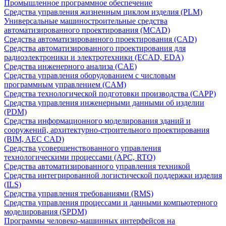
Промышленное программное обеспечение
Средства управления жизненным циклом изделия (PLM)
Универсальные машиностроительные средства
автоматизированного проектирования (MCAD)
Средства автоматизированного проектирования (CAD)
Средства автоматизированного проектирования для
радиоэлектроники и электротехники (ECAD, EDA)
Средства инженерного анализа (CAE)
Средства управления оборудованием с числовым
программным управлением (CAM)
Средства технологической подготовки производства (CAPP)
Средства управления инженерными данными об изделии
(PDM)
Средства информационного моделирования зданий и
сооружений, архитектурно-строительного проектирования
(BIM, AEC CAD)
Средства усовершенствованного управления
технологическими процессами (APC, RTO)
Средства автоматизированного управления техникой
Средства интегрированной логистической поддержки изделия
(ILS)
Средства управления требованиями (RMS)
Средства управления процессами и данными компьютерного
моделирования (SPDM)
Программы человеко-машинных интерфейсов на