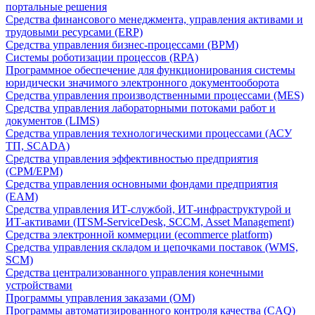
портальные решения
Средства финансового менеджмента, управления активами и
трудовыми ресурсами (ERP)
Средства управления бизнес-процессами (BPM)
Системы роботизации процессов (RPA)
Программное обеспечение для функционирования системы
юридически значимого электронного документооборота
Средства управления производственными процессами (MES)
Средства управления лабораторными потоками работ и
документов (LIMS)
Средства управления технологическими процессами (АСУ
ТП, SCADA)
Средства управления эффективностью предприятия
(CPM/EPM)
Средства управления основными фондами предприятия
(EAM)
Средства управления ИТ-службой, ИТ-инфраструктурой и
ИТ-активами (ITSM-ServiceDesk, SCCM, Asset Management)
Средства электронной коммерции (ecommerce platform)
Средства управления складом и цепочками поставок (WMS,
SCM)
Средства централизованного управления конечными
устройствами
Программы управления заказами (OM)
Программы автоматизированного контроля качества (CAQ)