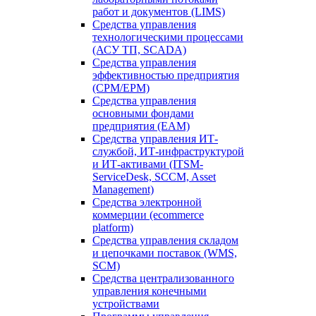
работ и документов (LIMS)
Средства управления
технологическими процессами
(АСУ ТП, SCADA)
Средства управления
эффективностью предприятия
(CPM/EPM)
Средства управления
основными фондами
предприятия (EAM)
Средства управления ИТ-
службой, ИТ-инфраструктурой
и ИТ-активами (ITSM-
ServiceDesk, SCCM, Asset
Management)
Средства электронной
коммерции (ecommerce
platform)
Средства управления складом
и цепочками поставок (WMS,
SCM)
Средства централизованного
управления конечными
устройствами