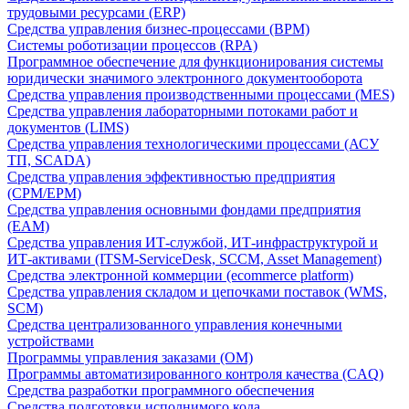
трудовыми ресурсами (ERP)
Средства управления бизнес-процессами (BPM)
Системы роботизации процессов (RPA)
Программное обеспечение для функционирования системы
юридически значимого электронного документооборота
Средства управления производственными процессами (MES)
Средства управления лабораторными потоками работ и
документов (LIMS)
Средства управления технологическими процессами (АСУ
ТП, SCADA)
Средства управления эффективностью предприятия
(CPM/EPM)
Средства управления основными фондами предприятия
(EAM)
Средства управления ИТ-службой, ИТ-инфраструктурой и
ИТ-активами (ITSM-ServiceDesk, SCCM, Asset Management)
Средства электронной коммерции (ecommerce platform)
Средства управления складом и цепочками поставок (WMS,
SCM)
Средства централизованного управления конечными
устройствами
Программы управления заказами (OM)
Программы автоматизированного контроля качества (CAQ)
Средства разработки программного обеспечения
Средства подготовки исполнимого кода