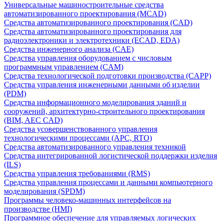
Универсальные машиностроительные средства
автоматизированного проектирования (MCAD)
Средства автоматизированного проектирования (CAD)
Средства автоматизированного проектирования для
радиоэлектроники и электротехники (ECAD, EDA)
Средства инженерного анализа (CAE)
Средства управления оборудованием с числовым
программным управлением (CAM)
Средства технологической подготовки производства (CAPP)
Средства управления инженерными данными об изделии
(PDM)
Средства информационного моделирования зданий и
сооружений, архитектурно-строительного проектирования
(BIM, AEC CAD)
Средства усовершенствованного управления
технологическими процессами (APC, RTO)
Средства автоматизированного управления техникой
Средства интегрированной логистической поддержки изделия
(ILS)
Средства управления требованиями (RMS)
Средства управления процессами и данными компьютерного
моделирования (SPDM)
Программы человеко-машинных интерфейсов на
производстве (HMI)
Программное обеспечение для управляемых логических