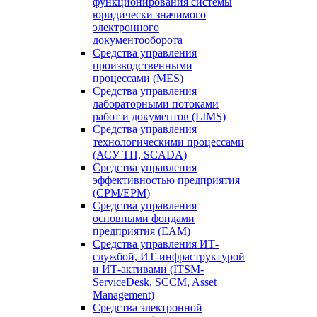
функционирования системы
юридически значимого
электронного
документооборота
Средства управления
производственными
процессами (MES)
Средства управления
лабораторными потоками
работ и документов (LIMS)
Средства управления
технологическими процессами
(АСУ ТП, SCADA)
Средства управления
эффективностью предприятия
(CPM/EPM)
Средства управления
основными фондами
предприятия (EAM)
Средства управления ИТ-
службой, ИТ-инфраструктурой
и ИТ-активами (ITSM-
ServiceDesk, SCCM, Asset
Management)
Средства электронной