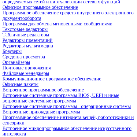
определяемых сетей и виртуализации сетевых функций
Офисное программное обеспечение
Программное обеспечение средств внутреннего электронного
документооборота
Программы для обмена мгновенными сообщениями
Текстовые редакторы
Табличные редакторы
Редакторы презентаций
Редакторы мультимедиа
Браузеры
Средства просмотра
Органайзеры
Почтовые приложения
Файловые менеджеры
Коммуникационное программное обеспечение
Офисные пакеты
Встроенное программное обеспечение
Встроенные системные программы BIOS, UEFI и иные
встроенные системные программы
Встроенные системные программы - операционные системы
Встроенные прикладные программы
Программное обеспечение интернета вещей, робототехники и
сенсорики
Встроенное микропрограммное обеспечение искусственного
интеллекта