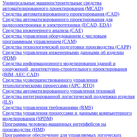
Универсальные машиностроительные средства
автоматизированного проектирования (MCAD)
Средства автоматизированного проектирования (CAD)
Средства автоматизированного проектирования для
радиоэлектроники и электротехники (ECAD, EDA)
Средства инженерного анализа (CAE)
Средства управления оборудованием с числовым
программным управлением (CAM)
Средства технологической подготовки производства (CAPP)
Средства управления инженерными данными об изделии
(PDM)
Средства информационного моделирования зданий и
сооружений, архитектурно-строительного проектирования
(BIM, AEC CAD)
Средства усовершенствованного управления
технологическими процессами (APC, RTO)
Средства автоматизированного управления техникой
Средства интегрированной логистической поддержки изделия
(ILS)
Средства управления требованиями (RMS)
Средства управления процессами и данными компьютерного
моделирования (SPDM)
Программы человеко-машинных интерфейсов на
производстве (HMI)
Программное обеспечение для управляемых логических