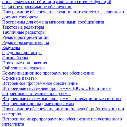
определяемых сетей и виртуализации сетевых функций
Офисное программное обеспечение
Программное обеспечение средств внутреннего электронного
документооборота
Программы для обмена мгновенными сообщениями
Текстовые редакторы
Табличные редакторы
Редакторы презентаций
Редакторы мультимедиа
Браузеры
Средства просмотра
Органайзеры
Почтовые приложения
Файловые менеджеры
Коммуникационное программное обеспечение
Офисные пакеты
Встроенное программное обеспечение
Встроенные системные программы BIOS, UEFI и иные
встроенные системные программы
Встроенные системные программы - операционные системы
Встроенные прикладные программы
Программное обеспечение интернета вещей, робототехники и
сенсорики
Встроенное микропрограммное обеспечение искусственного
интеллекта