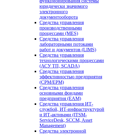
функционирования системы
юридически значимого
электронного
документооборота
Средства управления
производственными
процессами (MES)
Средства управления
лабораторными потоками
работ и документов (LIMS)
Средства управления
технологическими процессами
(АСУ ТП, SCADA)
Средства управления
эффективностью предприятия
(CPM/EPM)
Средства управления
основными фондами
предприятия (EAM)
Средства управления ИТ-
службой, ИТ-инфраструктурой
и ИТ-активами (ITSM-
ServiceDesk, SCCM, Asset
Management)
Средства электронной