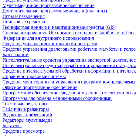
Мультимедийное программное обеспечение
Дополнительные программные модули (плагины)
Игры и развлечения
Поисковые средства
Геоинформационные и навигационные средства (GIS)
Специализированное ПО органов исполнительной власти Росс
Федерации для внутреннего использования
Средства управления контактными центрами
Средства управления диалоговыми роботами (чат-боты и голос
Базы знаний
Интеллектуальные средства управления экспертной деятельно
Интеллектуальные средства разработки и управления стандар
Средства интеллектуальной обработки информации и интеллек
Справочно-правовые системы
Средства мониторинга и управления программно-определяемых
Офисное программное обеспечение
Программное обеспечение средств внутреннего электронного 
Программы для обмена мгновенными сообщениями
Текстовые редакторы
Табличные редакторы
Редакторы презентаций
Редакторы мультимедиа
Браузеры
Средства просмотра