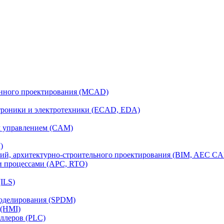
анного проектирования (MCAD)
ктроники и электротехники (ECAD, EDA)
м управлением (CAM)
)
ий, архитектурно-строительного проектирования (BIM, AEC C
и процессами (APC, RTO)
ILS)
моделирования (SPDM)
 (HMI)
ллеров (PLC)