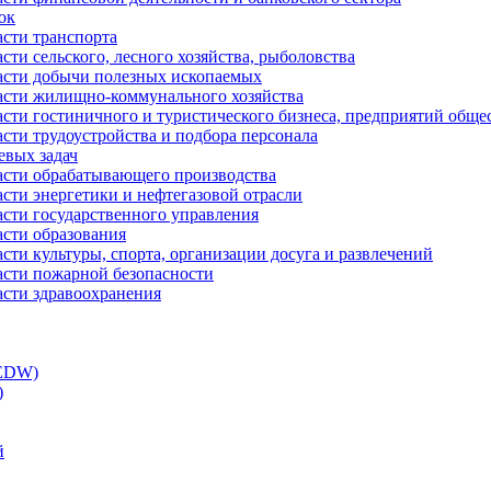
ок
асти транспорта
сти сельского, лесного хозяйства, рыболовства
ласти добычи полезных ископаемых
ласти жилищно-коммунального хозяйства
асти гостиничного и туристического бизнеса, предприятий обще
сти трудоустройства и подбора персонала
евых задач
ласти обрабатывающего производства
асти энергетики и нефтегазовой отрасли
асти государственного управления
асти образования
сти культуры, спорта, организации досуга и развлечений
асти пожарной безопасности
асти здравоохранения
(EDW)
)
й