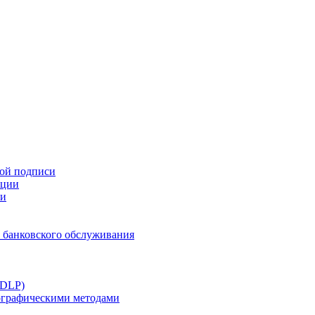
ной подписи
ации
ти
 банковского обслуживания
(DLP)
тографическими методами