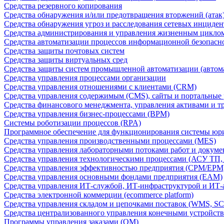
Средства резервного копирования
Средства обнаружения и/или предотвращения вторжений (атак
Средства обнаружения угроз и расследования сетевых инциден
Средства администрирования и управления жизненным цикло
Средства автоматизации процессов информационной безопасн
Средства защиты почтовых систем
Средства защиты виртуальных сред
Средства защиты систем промышленной автоматизации (автом
Средства управления процессами организации
Средства управления отношениями с клиентами (CRM)
Средства управления содержимым (CMS), сайты и портальные
Средства финансового менеджмента, управления активами и т
Средства управления бизнес-процессами (BPM)
Системы роботизации процессов (RPA)
Программное обеспечение для функционирования системы юри
Средства управления производственными процессами (MES)
Средства управления лабораторными потоками работ и докуме
Средства управления технологическими процессами (АСУ ТП
Средства управления эффективностью предприятия (CPM/EPM
Средства управления основными фондами предприятия (EAM)
Средства управления ИТ-службой, ИТ-инфраструктурой и ИТ-а
Средства электронной коммерции (ecommerce platform)
Средства управления складом и цепочками поставок (WMS, S
Средства централизованного управления конечными устройст
Программы управления заказами (OM)