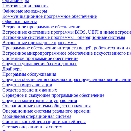
Органайзеры
Почтовые приложения
Файловые менеджеры
Коммуникационное программное обеспечение
Офисные пакеты
Встроенное программное обеспечение
Встроенные системные программы BIOS, UEFI и иные встрое
Встроенные системные программы - операционные системы
Встроенные прикладные программы
Программное обеспечение интернета вещей, робототехники и 
Встроенное микропрограммное обеспечение искусственного и
Системное программное обеспечение
Средства управления базами данных
Драйверы
Программы обслуживания
Средства обеспечения облачных и распределенных вычислени
Средства виртуализации
Средства хранения данных
Серверное и связующее программное обеспечение
Средства мониторинга и управления
Операционные системы общего назначения
Операционные системы реального времени
Мобильная операционная система
Системы контейнеризации и контейнеры
Сетевая операционная система