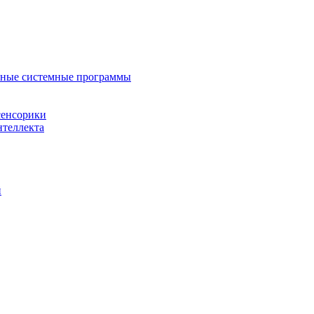
нные системные программы
сенсорики
нтеллекта
й