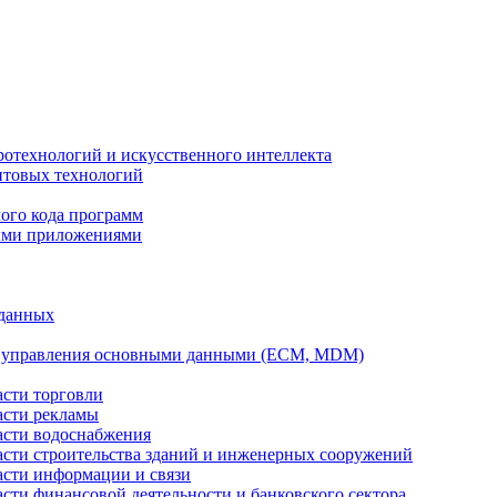
ротехнологий и искусственного интеллекта
антовых технологий
ого кода программ
ыми приложениями
 данных
а управления основными данными (ECM, MDM)
асти торговли
асти рекламы
асти водоснабжения
ласти строительства зданий и инженерных сооружений
асти информации и связи
асти финансовой деятельности и банковского сектора