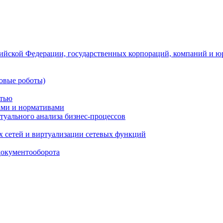
ийской Федерации, государственных корпораций, компаний и ю
овые роботы)
стью
тами и нормативами
туального анализа бизнес-процессов
 сетей и виртуализации сетевых функций
документооборота