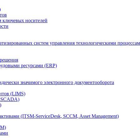
)
тов
м ключевых носителей
ости
атизированных систем управления технологическими процессам
 решения
рудовыми ресурсами (ERP)
дически значимого электронного документооборота
нтов (LIMS)
, SCADA)
)
ктивами (ITSM-ServiceDesk, SCCM, Asset Management)
CM)
вами