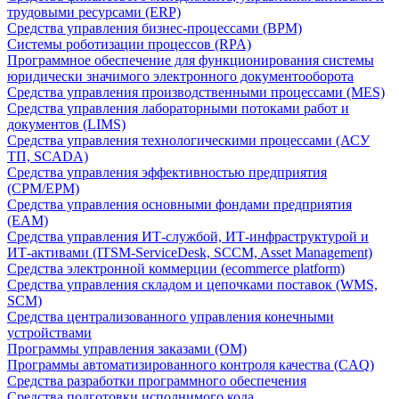
трудовыми ресурсами (ERP)
Средства управления бизнес-процессами (BPM)
Системы роботизации процессов (RPA)
Программное обеспечение для функционирования системы
юридически значимого электронного документооборота
Средства управления производственными процессами (MES)
Средства управления лабораторными потоками работ и
документов (LIMS)
Средства управления технологическими процессами (АСУ
ТП, SCADA)
Средства управления эффективностью предприятия
(CPM/EPM)
Средства управления основными фондами предприятия
(EAM)
Средства управления ИТ-службой, ИТ-инфраструктурой и
ИТ-активами (ITSM-ServiceDesk, SCCM, Asset Management)
Средства электронной коммерции (ecommerce platform)
Средства управления складом и цепочками поставок (WMS,
SCM)
Средства централизованного управления конечными
устройствами
Программы управления заказами (OM)
Программы автоматизированного контроля качества (CAQ)
Средства разработки программного обеспечения
Средства подготовки исполнимого кода