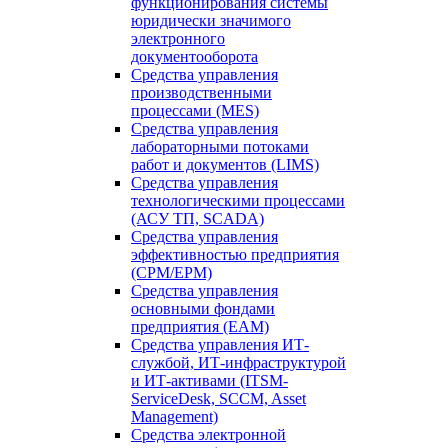
функционирования системы
юридически значимого
электронного
документооборота
Средства управления
производственными
процессами (MES)
Средства управления
лабораторными потоками
работ и документов (LIMS)
Средства управления
технологическими процессами
(АСУ ТП, SCADA)
Средства управления
эффективностью предприятия
(CPM/EPM)
Средства управления
основными фондами
предприятия (EAM)
Средства управления ИТ-
службой, ИТ-инфраструктурой
и ИТ-активами (ITSM-
ServiceDesk, SCCM, Asset
Management)
Средства электронной