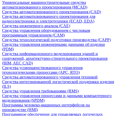
Универсальные машиностроительные средства
автоматизированного проектирования (MCAD)
Средства автоматизированного проектирования (CAD)
Средства автоматизированного проектирования для
радиоэлектроники и электротехники (ECAD, EDA)
Средства инженерного анализа (CAE)
Средства управления оборудованием с числовым
программным управлением (CAM)
Средства технологической подготовки производства (CAPP)
Средства управления инженерными данными об изделии
(PDM)
Средства информационного моделирования зданий и
сооружений, архитектурно-строительного проектирования
(BIM, AEC CAD)
Средства усовершенствованного управления
технологическими процессами (APC, RTO)
Средства автоматизированного управления техникой
Средства интегрированной логистической поддержки изделия
(ILS)
Средства управления требованиями (RMS)
Средства управления процессами и данными компьютерного
моделирования (SPDM)
Программы человеко-машинных интерфейсов на
производстве (HMI)
Программное обеспечение для управляемых логических