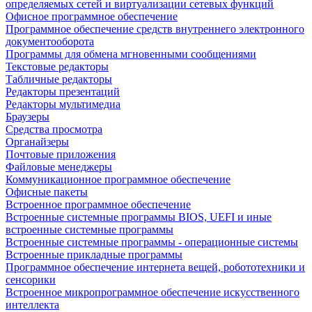
определяемых сетей и виртуализации сетевых функций
Офисное программное обеспечение
Программное обеспечение средств внутреннего электронного
документооборота
Программы для обмена мгновенными сообщениями
Текстовые редакторы
Табличные редакторы
Редакторы презентаций
Редакторы мультимедиа
Браузеры
Средства просмотра
Органайзеры
Почтовые приложения
Файловые менеджеры
Коммуникационное программное обеспечение
Офисные пакеты
Встроенное программное обеспечение
Встроенные системные программы BIOS, UEFI и иные
встроенные системные программы
Встроенные системные программы - операционные системы
Встроенные прикладные программы
Программное обеспечение интернета вещей, робототехники и
сенсорики
Встроенное микропрограммное обеспечение искусственного
интеллекта