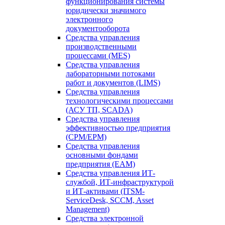
функционирования системы
юридически значимого
электронного
документооборота
Средства управления
производственными
процессами (MES)
Средства управления
лабораторными потоками
работ и документов (LIMS)
Средства управления
технологическими процессами
(АСУ ТП, SCADA)
Средства управления
эффективностью предприятия
(CPM/EPM)
Средства управления
основными фондами
предприятия (EAM)
Средства управления ИТ-
службой, ИТ-инфраструктурой
и ИТ-активами (ITSM-
ServiceDesk, SCCM, Asset
Management)
Средства электронной