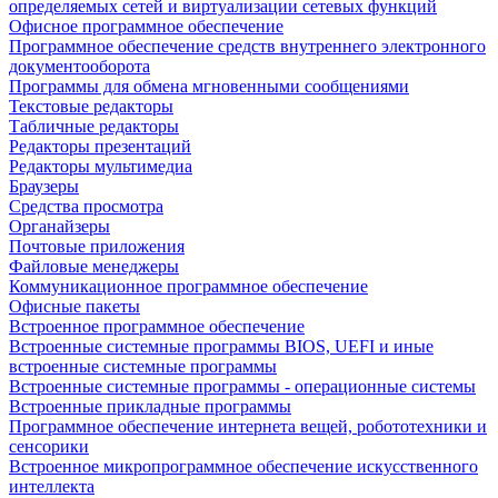
определяемых сетей и виртуализации сетевых функций
Офисное программное обеспечение
Программное обеспечение средств внутреннего электронного
документооборота
Программы для обмена мгновенными сообщениями
Текстовые редакторы
Табличные редакторы
Редакторы презентаций
Редакторы мультимедиа
Браузеры
Средства просмотра
Органайзеры
Почтовые приложения
Файловые менеджеры
Коммуникационное программное обеспечение
Офисные пакеты
Встроенное программное обеспечение
Встроенные системные программы BIOS, UEFI и иные
встроенные системные программы
Встроенные системные программы - операционные системы
Встроенные прикладные программы
Программное обеспечение интернета вещей, робототехники и
сенсорики
Встроенное микропрограммное обеспечение искусственного
интеллекта