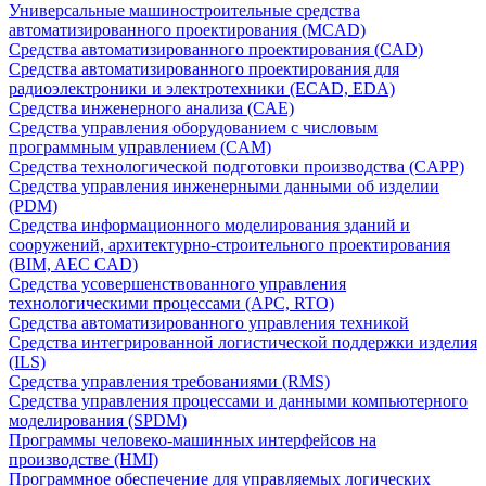
Универсальные машиностроительные средства
автоматизированного проектирования (MCAD)
Средства автоматизированного проектирования (CAD)
Средства автоматизированного проектирования для
радиоэлектроники и электротехники (ECAD, EDA)
Средства инженерного анализа (CAE)
Средства управления оборудованием с числовым
программным управлением (CAM)
Средства технологической подготовки производства (CAPP)
Средства управления инженерными данными об изделии
(PDM)
Средства информационного моделирования зданий и
сооружений, архитектурно-строительного проектирования
(BIM, AEC CAD)
Средства усовершенствованного управления
технологическими процессами (APC, RTO)
Средства автоматизированного управления техникой
Средства интегрированной логистической поддержки изделия
(ILS)
Средства управления требованиями (RMS)
Средства управления процессами и данными компьютерного
моделирования (SPDM)
Программы человеко-машинных интерфейсов на
производстве (HMI)
Программное обеспечение для управляемых логических