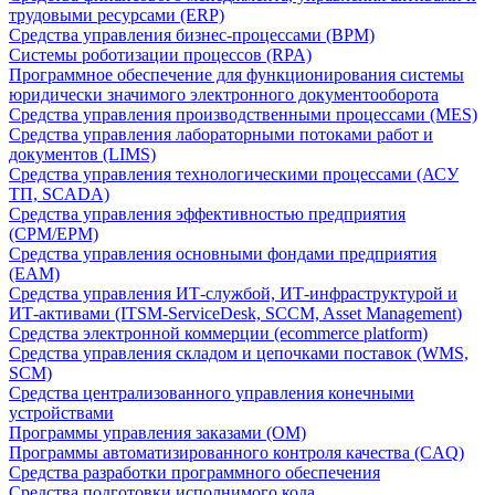
трудовыми ресурсами (ERP)
Средства управления бизнес-процессами (BPM)
Системы роботизации процессов (RPA)
Программное обеспечение для функционирования системы
юридически значимого электронного документооборота
Средства управления производственными процессами (MES)
Средства управления лабораторными потоками работ и
документов (LIMS)
Средства управления технологическими процессами (АСУ
ТП, SCADA)
Средства управления эффективностью предприятия
(CPM/EPM)
Средства управления основными фондами предприятия
(EAM)
Средства управления ИТ-службой, ИТ-инфраструктурой и
ИТ-активами (ITSM-ServiceDesk, SCCM, Asset Management)
Средства электронной коммерции (ecommerce platform)
Средства управления складом и цепочками поставок (WMS,
SCM)
Средства централизованного управления конечными
устройствами
Программы управления заказами (OM)
Программы автоматизированного контроля качества (CAQ)
Средства разработки программного обеспечения
Средства подготовки исполнимого кода