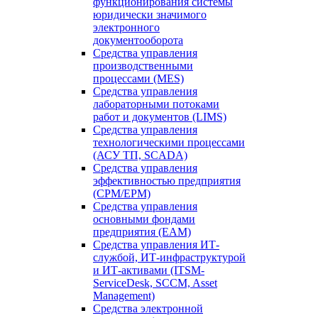
функционирования системы
юридически значимого
электронного
документооборота
Средства управления
производственными
процессами (MES)
Средства управления
лабораторными потоками
работ и документов (LIMS)
Средства управления
технологическими процессами
(АСУ ТП, SCADA)
Средства управления
эффективностью предприятия
(CPM/EPM)
Средства управления
основными фондами
предприятия (EAM)
Средства управления ИТ-
службой, ИТ-инфраструктурой
и ИТ-активами (ITSM-
ServiceDesk, SCCM, Asset
Management)
Средства электронной