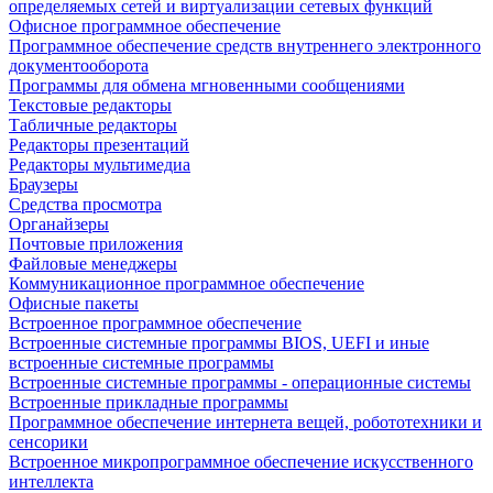
определяемых сетей и виртуализации сетевых функций
Офисное программное обеспечение
Программное обеспечение средств внутреннего электронного
документооборота
Программы для обмена мгновенными сообщениями
Текстовые редакторы
Табличные редакторы
Редакторы презентаций
Редакторы мультимедиа
Браузеры
Средства просмотра
Органайзеры
Почтовые приложения
Файловые менеджеры
Коммуникационное программное обеспечение
Офисные пакеты
Встроенное программное обеспечение
Встроенные системные программы BIOS, UEFI и иные
встроенные системные программы
Встроенные системные программы - операционные системы
Встроенные прикладные программы
Программное обеспечение интернета вещей, робототехники и
сенсорики
Встроенное микропрограммное обеспечение искусственного
интеллекта