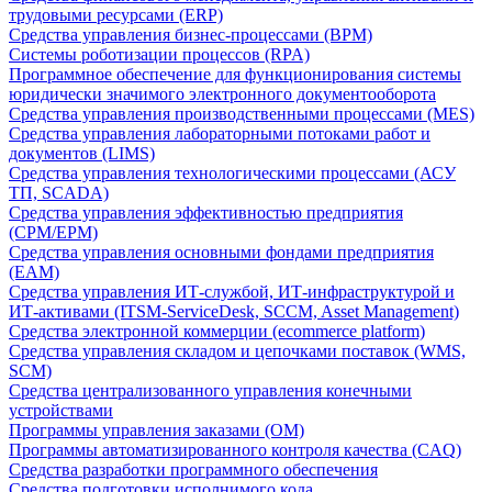
трудовыми ресурсами (ERP)
Средства управления бизнес-процессами (BPM)
Системы роботизации процессов (RPA)
Программное обеспечение для функционирования системы
юридически значимого электронного документооборота
Средства управления производственными процессами (MES)
Средства управления лабораторными потоками работ и
документов (LIMS)
Средства управления технологическими процессами (АСУ
ТП, SCADA)
Средства управления эффективностью предприятия
(CPM/EPM)
Средства управления основными фондами предприятия
(EAM)
Средства управления ИТ-службой, ИТ-инфраструктурой и
ИТ-активами (ITSM-ServiceDesk, SCCM, Asset Management)
Средства электронной коммерции (ecommerce platform)
Средства управления складом и цепочками поставок (WMS,
SCM)
Средства централизованного управления конечными
устройствами
Программы управления заказами (OM)
Программы автоматизированного контроля качества (CAQ)
Средства разработки программного обеспечения
Средства подготовки исполнимого кода