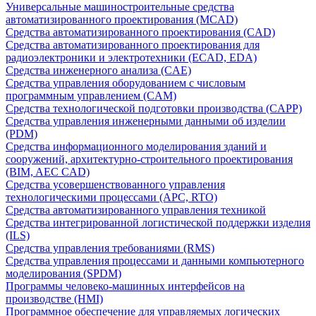
Универсальные машиностроительные средства
автоматизированного проектирования (MCAD)
Средства автоматизированного проектирования (CAD)
Средства автоматизированного проектирования для
радиоэлектроники и электротехники (ECAD, EDA)
Средства инженерного анализа (CAE)
Средства управления оборудованием с числовым
программным управлением (CAM)
Средства технологической подготовки производства (CAPP)
Средства управления инженерными данными об изделии
(PDM)
Средства информационного моделирования зданий и
сооружений, архитектурно-строительного проектирования
(BIM, AEC CAD)
Средства усовершенствованного управления
технологическими процессами (APC, RTO)
Средства автоматизированного управления техникой
Средства интегрированной логистической поддержки изделия
(ILS)
Средства управления требованиями (RMS)
Средства управления процессами и данными компьютерного
моделирования (SPDM)
Программы человеко-машинных интерфейсов на
производстве (HMI)
Программное обеспечение для управляемых логических