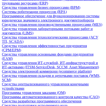
трудовыми ресурсами (ERP)
Средства управления бизнес-процессами (BPM)
Системы роботизации процессов (RPA)
Программное обеспечение для функционирования системы
юридически значимого электронного документооборота
Средства управления производственными процессами (MES)
Средства управления лабораторными потоками работ и
документов (LIMS)
Средства управления технологическими процессами (АСУ
ТП, SCADA)
Средства управления эффективностью предприятия
(CPM/EPM)
Средства управления основными фондами предприятия
(EAM)
Средства управления ИТ-службой, ИТ-инфраструктурой и
ИТ-активами (ITSM-ServiceDesk, SCCM, Asset Management)
Средства электронной коммерции (ecommerce platform)
Средства управления складом и цепочками поставок (WMS,
SCM)
Средства централизованного управления конечными
устройствами
Программы управления заказами (OM)
Программы автоматизированного контроля качества (CAQ)
Средства разработки программного обеспечения
Средства подготовки исполнимого кода