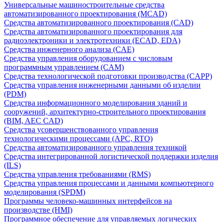
Универсальные машиностроительные средства
автоматизированного проектирования (MCAD)
Средства автоматизированного проектирования (CAD)
Средства автоматизированного проектирования для
радиоэлектроники и электротехники (ECAD, EDA)
Средства инженерного анализа (CAE)
Средства управления оборудованием с числовым
программным управлением (CAM)
Средства технологической подготовки производства (CAPP)
Средства управления инженерными данными об изделии
(PDM)
Средства информационного моделирования зданий и
сооружений, архитектурно-строительного проектирования
(BIM, AEC CAD)
Средства усовершенствованного управления
технологическими процессами (APC, RTO)
Средства автоматизированного управления техникой
Средства интегрированной логистической поддержки изделия
(ILS)
Средства управления требованиями (RMS)
Средства управления процессами и данными компьютерного
моделирования (SPDM)
Программы человеко-машинных интерфейсов на
производстве (HMI)
Программное обеспечение для управляемых логических