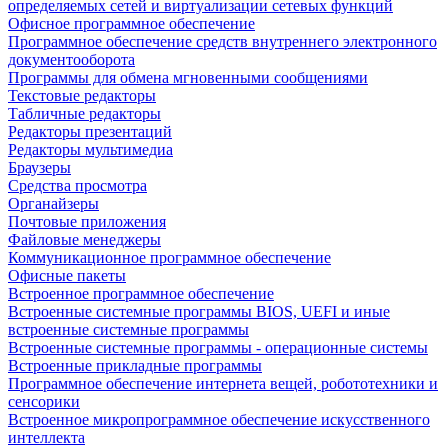
определяемых сетей и виртуализации сетевых функций
Офисное программное обеспечение
Программное обеспечение средств внутреннего электронного
документооборота
Программы для обмена мгновенными сообщениями
Текстовые редакторы
Табличные редакторы
Редакторы презентаций
Редакторы мультимедиа
Браузеры
Средства просмотра
Органайзеры
Почтовые приложения
Файловые менеджеры
Коммуникационное программное обеспечение
Офисные пакеты
Встроенное программное обеспечение
Встроенные системные программы BIOS, UEFI и иные
встроенные системные программы
Встроенные системные программы - операционные системы
Встроенные прикладные программы
Программное обеспечение интернета вещей, робототехники и
сенсорики
Встроенное микропрограммное обеспечение искусственного
интеллекта