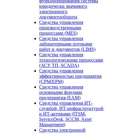
функционирования системы
юридически значимого
электронного
документооборота
Средства управления
производственными
процессами (MES)
Средства управления
лабораторными потоками
работ и документов (LIMS)
Средства управления
технологическими процессами
(АСУ ТП, SCADA)
Средства управления
эффективностью предприятия
(CPM/EPM)
Средства управления
основными фондами
предприятия (EAM)
Средства управления ИТ-
службой, ИТ-инфраструктурой
и ИТ-активами (ITSM-
ServiceDesk, SCCM, Asset
Management)
Средства электронной