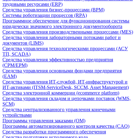
трудовыми ресурсами (ERP)
Средства управления бизнес-процессами (BPM)
Системы роботизации процессов (RPA)
Программное обеспечение для функционирования системы
юридически значимого электронного документооборота
Средства управления производственными процессами (MES)
Средства управления лабораторными потоками работ и
документов (LIMS)
Средства управления технологическими процессами (АСУ
ТП, SCADA)
Средства управления эффективностью предприятия
(CPM/EPM)
Средства управления основными фондами предприятия
(EAM)
Средства управления ИТ-службой, ИТ-инфраструктурой и
ИТ-активами (ITSM-ServiceDesk, SCCM, Asset Management)
Средства электронной коммерции (ecommerce platform)
Средства управления складом и цепочками поставок (WMS,
SCM)
Средства централизованного управления конечными
устройствами
Программы управления заказами (OM)
Программы автоматизированного контроля качества (CAQ)
Средства разработки программного обеспечения
Средства подготовки исполнимого кода