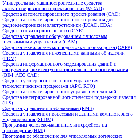
Универсальные машиностроительные средства
автоматизированного проектирования (MCAD)
Средства автоматизированного проектирования (CAD)
Средства автоматизированного проектирования для
радиоэлектроники и электротехники (ECAD, EDA)
Средства инженерного анализа (CAE)
Средства управления оборудованием с числовым
программным управлением (CAM)
Средства технологической подготовки производства (CAPP)
Средства управления инженерными данными об изделии
(PDM)
Средства информационного моделирования зданий и
сооружений, архитектурно-строительного проектирования
(BIM, AEC CAD)
Средства усовершенствованного управления
технологическими процессами (APC, RTO)
Средства автоматизированного управления техникой
Средства интегрированной логистической поддержки изделия
(ILS)
Средства управления требованиями (RMS)
Средства управления процессами и данными компьютерного
моделирования (SPDM)
Программы человеко-машинных интерфейсов на
производстве (HMI)
Программное обеспечение для управляемых логических