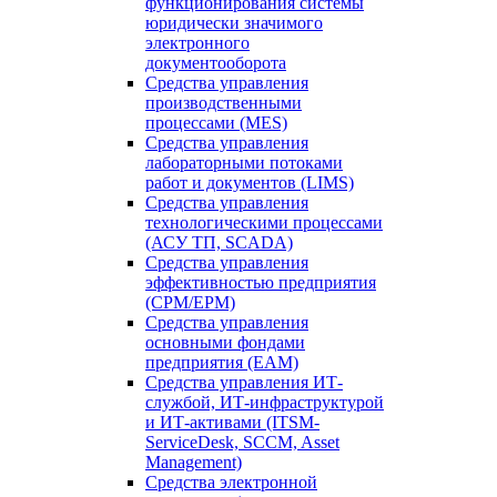
функционирования системы
юридически значимого
электронного
документооборота
Средства управления
производственными
процессами (MES)
Средства управления
лабораторными потоками
работ и документов (LIMS)
Средства управления
технологическими процессами
(АСУ ТП, SCADA)
Средства управления
эффективностью предприятия
(CPM/EPM)
Средства управления
основными фондами
предприятия (EAM)
Средства управления ИТ-
службой, ИТ-инфраструктурой
и ИТ-активами (ITSM-
ServiceDesk, SCCM, Asset
Management)
Средства электронной