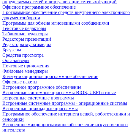
определяемых сетей и виртуализации сетевых функций
Офисное программное обеспечение
Программное обеспечение средств внутреннего электронного
документооборота
Программы для обмена мгновенными сообщениями
Текстовые редакторы
Табличные редакторы
Редакторы презентаций
Редакторы мультимедиа
Браузеры
Средства просмотра
Органайзеры
Почтовые приложения
Файловые менеджеры
Коммуникационное программное обеспечение
Офисные пакеты
Встроенное программное обеспечение
Встроенные системные программы BIOS, UEFI и иные
встроенные системные программы
Встроенные системные программы - операционные системы
Встроенные прикладные программы
Программное обеспечение интернета вещей, робототехники и
сенсорики
Встроенное микропрограммное обеспечение искусственного
интеллекта