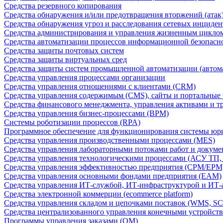
Средства резервного копирования
Средства обнаружения и/или предотвращения вторжений (атак
Средства обнаружения угроз и расследования сетевых инциден
Средства администрирования и управления жизненным цикло
Средства автоматизации процессов информационной безопасн
Средства защиты почтовых систем
Средства защиты виртуальных сред
Средства защиты систем промышленной автоматизации (автом
Средства управления процессами организации
Средства управления отношениями с клиентами (CRM)
Средства управления содержимым (CMS), сайты и портальные
Средства финансового менеджмента, управления активами и т
Средства управления бизнес-процессами (BPM)
Системы роботизации процессов (RPA)
Программное обеспечение для функционирования системы юри
Средства управления производственными процессами (MES)
Средства управления лабораторными потоками работ и докуме
Средства управления технологическими процессами (АСУ ТП
Средства управления эффективностью предприятия (CPM/EPM
Средства управления основными фондами предприятия (EAM)
Средства управления ИТ-службой, ИТ-инфраструктурой и ИТ-а
Средства электронной коммерции (ecommerce platform)
Средства управления складом и цепочками поставок (WMS, S
Средства централизованного управления конечными устройст
Программы управления заказами (OM)