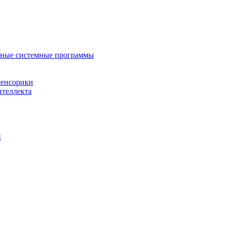
нные системные программы
сенсорики
нтеллекта
й