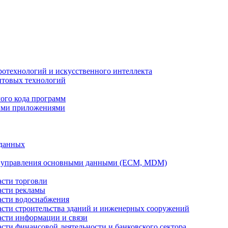
ротехнологий и искусственного интеллекта
антовых технологий
ого кода программ
ыми приложениями
 данных
а управления основными данными (ECM, MDM)
асти торговли
асти рекламы
асти водоснабжения
ласти строительства зданий и инженерных сооружений
асти информации и связи
асти финансовой деятельности и банковского сектора