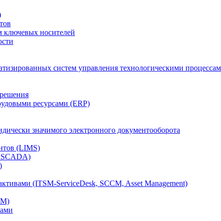
)
тов
м ключевых носителей
ости
атизированных систем управления технологическими процессам
 решения
рудовыми ресурсами (ERP)
дически значимого электронного документооборота
нтов (LIMS)
, SCADA)
)
ктивами (ITSM-ServiceDesk, SCCM, Asset Management)
CM)
вами