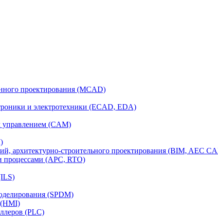
анного проектирования (MCAD)
ктроники и электротехники (ECAD, EDA)
м управлением (CAM)
)
ий, архитектурно-строительного проектирования (BIM, AEC C
и процессами (APC, RTO)
ILS)
моделирования (SPDM)
 (HMI)
ллеров (PLC)