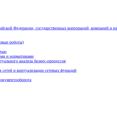
ийской Федерации, государственных корпораций, компаний и ю
овые роботы)
стью
тами и нормативами
туального анализа бизнес-процессов
 сетей и виртуализации сетевых функций
документооборота