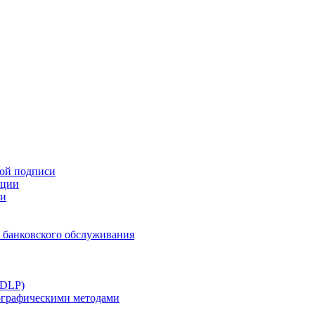
ной подписи
ации
ти
 банковского обслуживания
(DLP)
тографическими методами