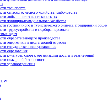
ок
асти транспорта
сти сельского, лесного хозяйства, рыболовства
ласти добычи полезных ископаемых
ласти жилищно-коммунального хозяйства
асти гостиничного и туристического бизнеса, предприятий обще
сти трудоустройства и подбора персонала
евых задач
ласти обрабатывающего производства
асти энергетики и нефтегазовой отрасли
асти государственного управления
асти образования
сти культуры, спорта, организации досуга и развлечений
асти пожарной безопасности
асти здравоохранения
(EDW)
)
й