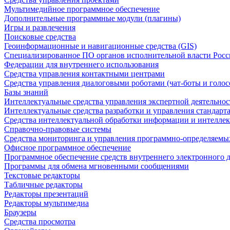
Мультимедийное программное обеспечение
Дополнительные программные модули (плагины)
Игры и развлечения
Поисковые средства
Геоинформационные и навигационные средства (GIS)
Специализированное ПО органов исполнительной власти Росс
Федерации для внутреннего использования
Средства управления контактными центрами
Средства управления диалоговыми роботами (чат-боты и голос
Базы знаний
Интеллектуальные средства управления экспертной деятельно
Интеллектуальные средства разработки и управления стандар
Средства интеллектуальной обработки информации и интеллек
Справочно-правовые системы
Средства мониторинга и управления программно-определяемых
Офисное программное обеспечение
Программное обеспечение средств внутреннего электронного 
Программы для обмена мгновенными сообщениями
Текстовые редакторы
Табличные редакторы
Редакторы презентаций
Редакторы мультимедиа
Браузеры
Средства просмотра