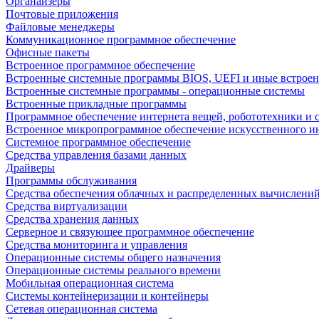
Органайзеры
Почтовые приложения
Файловые менеджеры
Коммуникационное программное обеспечение
Офисные пакеты
Встроенное программное обеспечение
Встроенные системные программы BIOS, UEFI и иные встрое
Встроенные системные программы - операционные системы
Встроенные прикладные программы
Программное обеспечение интернета вещей, робототехники и 
Встроенное микропрограммное обеспечение искусственного и
Системное программное обеспечение
Средства управления базами данных
Драйверы
Программы обслуживания
Средства обеспечения облачных и распределенных вычислени
Средства виртуализации
Средства хранения данных
Серверное и связующее программное обеспечение
Средства мониторинга и управления
Операционные системы общего назначения
Операционные системы реального времени
Мобильная операционная система
Системы контейнеризации и контейнеры
Сетевая операционная система