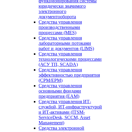
функционирования системы
юридически значимого
электронного
документооборота
Средства управления
производственными
процессами (MES)
Средства управления
лабораторными потоками
работ и документов (LIMS)
Средства управления
технологическими процессами
(АСУ ТП, SCADA)
Средства управления
эффективностью предприятия
(CPM/EPM)
Средства управления
основными фондами
предприятия (EAM)
Средства управления ИТ-
службой, ИТ-инфраструктурой
и ИТ-активами (ITSM-
ServiceDesk, SCCM, Asset
Management)
Средства электронной