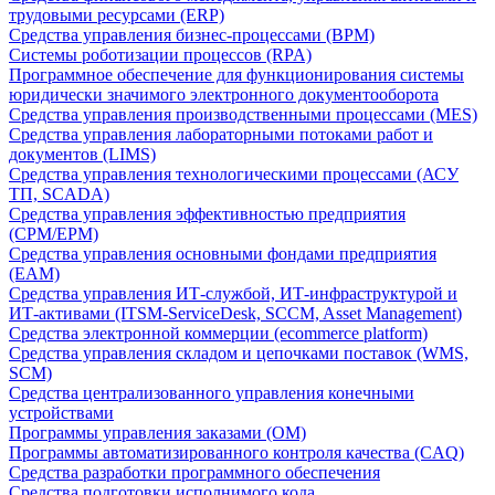
трудовыми ресурсами (ERP)
Средства управления бизнес-процессами (BPM)
Системы роботизации процессов (RPA)
Программное обеспечение для функционирования системы
юридически значимого электронного документооборота
Средства управления производственными процессами (MES)
Средства управления лабораторными потоками работ и
документов (LIMS)
Средства управления технологическими процессами (АСУ
ТП, SCADA)
Средства управления эффективностью предприятия
(CPM/EPM)
Средства управления основными фондами предприятия
(EAM)
Средства управления ИТ-службой, ИТ-инфраструктурой и
ИТ-активами (ITSM-ServiceDesk, SCCM, Asset Management)
Средства электронной коммерции (ecommerce platform)
Средства управления складом и цепочками поставок (WMS,
SCM)
Средства централизованного управления конечными
устройствами
Программы управления заказами (OM)
Программы автоматизированного контроля качества (CAQ)
Средства разработки программного обеспечения
Средства подготовки исполнимого кода