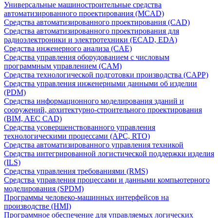
Универсальные машиностроительные средства
автоматизированного проектирования (MCAD)
Средства автоматизированного проектирования (CAD)
Средства автоматизированного проектирования для
радиоэлектроники и электротехники (ECAD, EDA)
Средства инженерного анализа (CAE)
Средства управления оборудованием с числовым
программным управлением (CAM)
Средства технологической подготовки производства (CAPP)
Средства управления инженерными данными об изделии
(PDM)
Средства информационного моделирования зданий и
сооружений, архитектурно-строительного проектирования
(BIM, AEC CAD)
Средства усовершенствованного управления
технологическими процессами (APC, RTO)
Средства автоматизированного управления техникой
Средства интегрированной логистической поддержки изделия
(ILS)
Средства управления требованиями (RMS)
Средства управления процессами и данными компьютерного
моделирования (SPDM)
Программы человеко-машинных интерфейсов на
производстве (HMI)
Программное обеспечение для управляемых логических