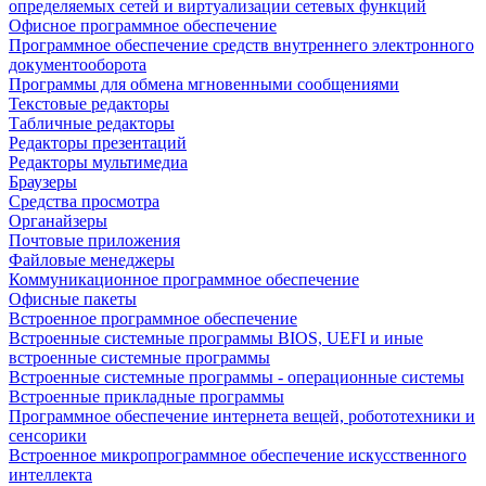
определяемых сетей и виртуализации сетевых функций
Офисное программное обеспечение
Программное обеспечение средств внутреннего электронного
документооборота
Программы для обмена мгновенными сообщениями
Текстовые редакторы
Табличные редакторы
Редакторы презентаций
Редакторы мультимедиа
Браузеры
Средства просмотра
Органайзеры
Почтовые приложения
Файловые менеджеры
Коммуникационное программное обеспечение
Офисные пакеты
Встроенное программное обеспечение
Встроенные системные программы BIOS, UEFI и иные
встроенные системные программы
Встроенные системные программы - операционные системы
Встроенные прикладные программы
Программное обеспечение интернета вещей, робототехники и
сенсорики
Встроенное микропрограммное обеспечение искусственного
интеллекта