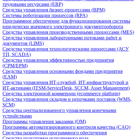
трудовыми ресурсами (ERP)
Средства управления бизнес-процессами (BPM)
Системы роботизации процессов (RPA)
Программное обеспечение для функционирования системы
юридически значимого электронного документооборота
Средства управления производственными процессами (MES)
Средства управления лабораторными потоками работ и
документов (LIMS)
Средства управления технологическими процессами (АСУ
ТП, SCADA)
Средства управления эффективностью предприятия
(CPM/EPM)
Средства управления основными фондами предприятия
(EAM)
Средства управления ИТ-службой, ИТ-инфраструктурой и
ИТ-активами (ITSM-ServiceDesk, SCCM, Asset Management)
Средства электронной коммерции (ecommerce platform)
Средства управления складом и цепочками поставок (WMS,
SCM)
Средства централизованного управления конечными
устройствами
Программы управления заказами (OM)
Программы автоматизированного контроля качества (CAQ)
Средства разработки программного обеспечения
Средства подготовки исполнимого кода