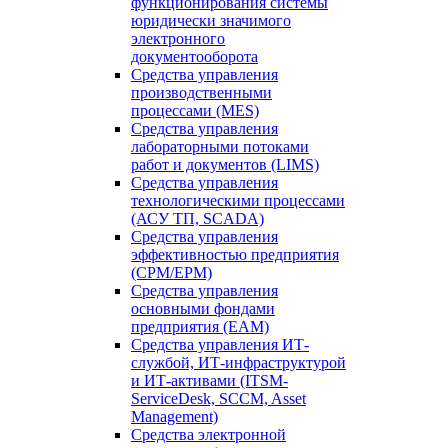
функционирования системы
юридически значимого
электронного
документооборота
Средства управления
производственными
процессами (MES)
Средства управления
лабораторными потоками
работ и документов (LIMS)
Средства управления
технологическими процессами
(АСУ ТП, SCADA)
Средства управления
эффективностью предприятия
(CPM/EPM)
Средства управления
основными фондами
предприятия (EAM)
Средства управления ИТ-
службой, ИТ-инфраструктурой
и ИТ-активами (ITSM-
ServiceDesk, SCCM, Asset
Management)
Средства электронной