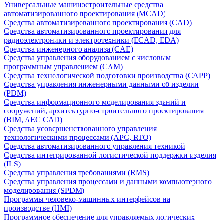
Универсальные машиностроительные средства
автоматизированного проектирования (MCAD)
Средства автоматизированного проектирования (CAD)
Средства автоматизированного проектирования для
радиоэлектроники и электротехники (ECAD, EDA)
Средства инженерного анализа (CAE)
Средства управления оборудованием с числовым
программным управлением (CAM)
Средства технологической подготовки производства (CAPP)
Средства управления инженерными данными об изделии
(PDM)
Средства информационного моделирования зданий и
сооружений, архитектурно-строительного проектирования
(BIM, AEC CAD)
Средства усовершенствованного управления
технологическими процессами (APC, RTO)
Средства автоматизированного управления техникой
Средства интегрированной логистической поддержки изделия
(ILS)
Средства управления требованиями (RMS)
Средства управления процессами и данными компьютерного
моделирования (SPDM)
Программы человеко-машинных интерфейсов на
производстве (HMI)
Программное обеспечение для управляемых логических