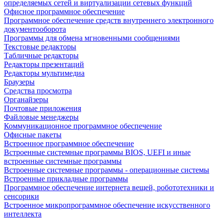
определяемых сетей и виртуализации сетевых функций
Офисное программное обеспечение
Программное обеспечение средств внутреннего электронного
документооборота
Программы для обмена мгновенными сообщениями
Текстовые редакторы
Табличные редакторы
Редакторы презентаций
Редакторы мультимедиа
Браузеры
Средства просмотра
Органайзеры
Почтовые приложения
Файловые менеджеры
Коммуникационное программное обеспечение
Офисные пакеты
Встроенное программное обеспечение
Встроенные системные программы BIOS, UEFI и иные
встроенные системные программы
Встроенные системные программы - операционные системы
Встроенные прикладные программы
Программное обеспечение интернета вещей, робототехники и
сенсорики
Встроенное микропрограммное обеспечение искусственного
интеллекта