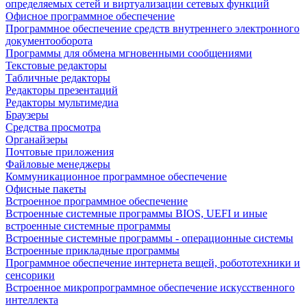
определяемых сетей и виртуализации сетевых функций
Офисное программное обеспечение
Программное обеспечение средств внутреннего электронного
документооборота
Программы для обмена мгновенными сообщениями
Текстовые редакторы
Табличные редакторы
Редакторы презентаций
Редакторы мультимедиа
Браузеры
Средства просмотра
Органайзеры
Почтовые приложения
Файловые менеджеры
Коммуникационное программное обеспечение
Офисные пакеты
Встроенное программное обеспечение
Встроенные системные программы BIOS, UEFI и иные
встроенные системные программы
Встроенные системные программы - операционные системы
Встроенные прикладные программы
Программное обеспечение интернета вещей, робототехники и
сенсорики
Встроенное микропрограммное обеспечение искусственного
интеллекта