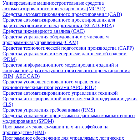
Универсальные машиностроительные средства
автоматизированного проектирования (MCAD)
Средства автоматизированного проектирования (CAD)
Средства автоматизированного проектирования для
радиоэлектроники и электротехники (ECAD, EDA)
Средства инженерного анализа (CAE)
Средства управления оборудованием с числовым
программным управлением (CAM)
Средства технологической подготовки производства (CAPP)
Средства управления инженерными данными об изделии
(PDM)
Средства информационного моделирования зданий и
сооружений, архитектурно-строительного проектирования
(BIM, AEC CAD)
Средства усовершенствованного управления
технологическими процессами (APC, RTO)
Средства автоматизированного управления техникой
Средства интегрированной логистической поддержки изделия
(ILS)
Средства управления требованиями (RMS)
Средства управления процессами и данными компьютерного
моделирования (SPDM)
Программы человеко-машинных интерфейсов на
производстве (HMI)
Программное обеспечение для управляемых логических