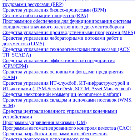
трудовыми ресурсами (ERP)
Средства управления бизнес-процессами (BPM)
Системы роботизации процессов (RPA)
Программное обеспечение для функционирования системы
юридически значимого электронного документооборота
Средства управления производственными процессами (MES)
Средства управления лабораторными потоками работ и
документов (LIMS)
Средства управления технологическими процессами (АСУ
ТП, SCADA)
Средства управления эффективностью предприятия
(CPM/EPM)
Средства управления основными фондами предприятия
(EAM)
Средства управления ИТ-службой, ИТ-инфраструктурой и
ИТ-активами (ITSM-ServiceDesk, SCCM, Asset Management)
Средства электронной коммерции (ecommerce platform)
Средства управления складом и цепочками поставок (WMS,
SCM)
Средства централизованного управления конечными
устройствами
Программы управления заказами (OM)
Программы автоматизированного контроля качества (CAQ)
Средства разработки программного обеспечения
Средства подготовки исполнимого кода