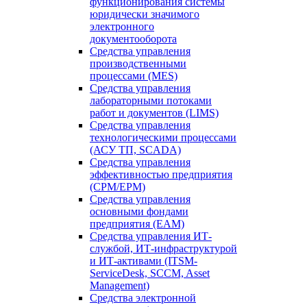
функционирования системы
юридически значимого
электронного
документооборота
Средства управления
производственными
процессами (MES)
Средства управления
лабораторными потоками
работ и документов (LIMS)
Средства управления
технологическими процессами
(АСУ ТП, SCADA)
Средства управления
эффективностью предприятия
(CPM/EPM)
Средства управления
основными фондами
предприятия (EAM)
Средства управления ИТ-
службой, ИТ-инфраструктурой
и ИТ-активами (ITSM-
ServiceDesk, SCCM, Asset
Management)
Средства электронной