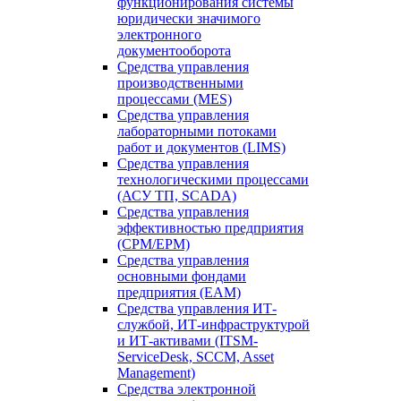
функционирования системы
юридически значимого
электронного
документооборота
Средства управления
производственными
процессами (MES)
Средства управления
лабораторными потоками
работ и документов (LIMS)
Средства управления
технологическими процессами
(АСУ ТП, SCADA)
Средства управления
эффективностью предприятия
(CPM/EPM)
Средства управления
основными фондами
предприятия (EAM)
Средства управления ИТ-
службой, ИТ-инфраструктурой
и ИТ-активами (ITSM-
ServiceDesk, SCCM, Asset
Management)
Средства электронной