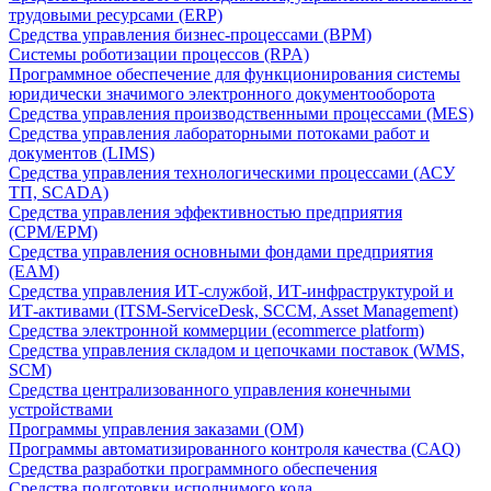
трудовыми ресурсами (ERP)
Средства управления бизнес-процессами (BPM)
Системы роботизации процессов (RPA)
Программное обеспечение для функционирования системы
юридически значимого электронного документооборота
Средства управления производственными процессами (MES)
Средства управления лабораторными потоками работ и
документов (LIMS)
Средства управления технологическими процессами (АСУ
ТП, SCADA)
Средства управления эффективностью предприятия
(CPM/EPM)
Средства управления основными фондами предприятия
(EAM)
Средства управления ИТ-службой, ИТ-инфраструктурой и
ИТ-активами (ITSM-ServiceDesk, SCCM, Asset Management)
Средства электронной коммерции (ecommerce platform)
Средства управления складом и цепочками поставок (WMS,
SCM)
Средства централизованного управления конечными
устройствами
Программы управления заказами (OM)
Программы автоматизированного контроля качества (CAQ)
Средства разработки программного обеспечения
Средства подготовки исполнимого кода