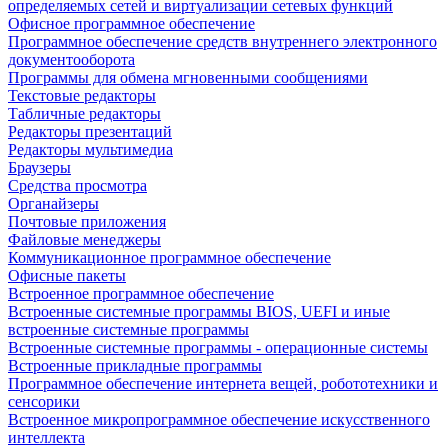
определяемых сетей и виртуализации сетевых функций
Офисное программное обеспечение
Программное обеспечение средств внутреннего электронного
документооборота
Программы для обмена мгновенными сообщениями
Текстовые редакторы
Табличные редакторы
Редакторы презентаций
Редакторы мультимедиа
Браузеры
Средства просмотра
Органайзеры
Почтовые приложения
Файловые менеджеры
Коммуникационное программное обеспечение
Офисные пакеты
Встроенное программное обеспечение
Встроенные системные программы BIOS, UEFI и иные
встроенные системные программы
Встроенные системные программы - операционные системы
Встроенные прикладные программы
Программное обеспечение интернета вещей, робототехники и
сенсорики
Встроенное микропрограммное обеспечение искусственного
интеллекта