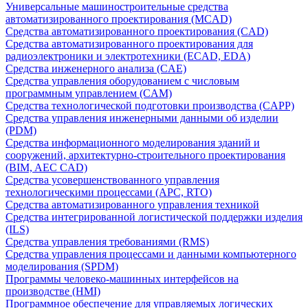
Универсальные машиностроительные средства
автоматизированного проектирования (MCAD)
Средства автоматизированного проектирования (CAD)
Средства автоматизированного проектирования для
радиоэлектроники и электротехники (ECAD, EDA)
Средства инженерного анализа (CAE)
Средства управления оборудованием с числовым
программным управлением (CAM)
Средства технологической подготовки производства (CAPP)
Средства управления инженерными данными об изделии
(PDM)
Средства информационного моделирования зданий и
сооружений, архитектурно-строительного проектирования
(BIM, AEC CAD)
Средства усовершенствованного управления
технологическими процессами (APC, RTO)
Средства автоматизированного управления техникой
Средства интегрированной логистической поддержки изделия
(ILS)
Средства управления требованиями (RMS)
Средства управления процессами и данными компьютерного
моделирования (SPDM)
Программы человеко-машинных интерфейсов на
производстве (HMI)
Программное обеспечение для управляемых логических