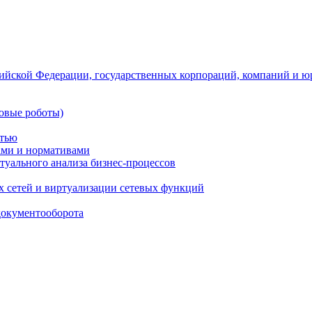
ийской Федерации, государственных корпораций, компаний и ю
овые роботы)
стью
тами и нормативами
туального анализа бизнес-процессов
 сетей и виртуализации сетевых функций
документооборота