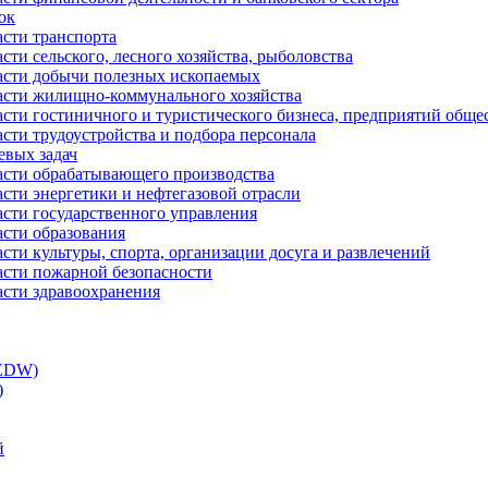
ок
асти транспорта
сти сельского, лесного хозяйства, рыболовства
ласти добычи полезных ископаемых
ласти жилищно-коммунального хозяйства
асти гостиничного и туристического бизнеса, предприятий обще
сти трудоустройства и подбора персонала
евых задач
ласти обрабатывающего производства
асти энергетики и нефтегазовой отрасли
асти государственного управления
асти образования
сти культуры, спорта, организации досуга и развлечений
асти пожарной безопасности
асти здравоохранения
(EDW)
)
й