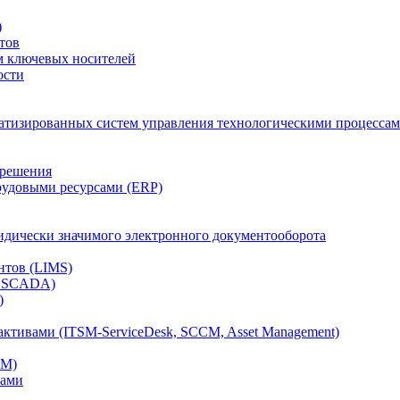
)
тов
м ключевых носителей
ости
атизированных систем управления технологическими процессам
 решения
рудовыми ресурсами (ERP)
дически значимого электронного документооборота
нтов (LIMS)
, SCADA)
)
ктивами (ITSM-ServiceDesk, SCCM, Asset Management)
CM)
вами