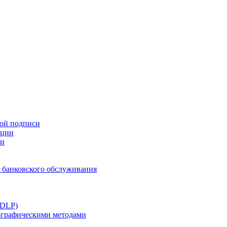
ной подписи
ации
ти
 банковского обслуживания
(DLP)
тографическими методами