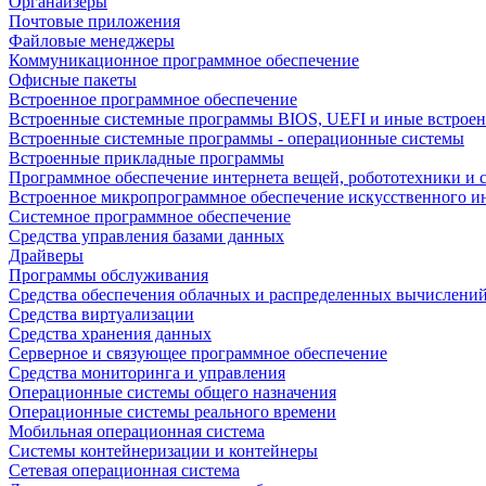
Органайзеры
Почтовые приложения
Файловые менеджеры
Коммуникационное программное обеспечение
Офисные пакеты
Встроенное программное обеспечение
Встроенные системные программы BIOS, UEFI и иные встрое
Встроенные системные программы - операционные системы
Встроенные прикладные программы
Программное обеспечение интернета вещей, робототехники и 
Встроенное микропрограммное обеспечение искусственного и
Системное программное обеспечение
Средства управления базами данных
Драйверы
Программы обслуживания
Средства обеспечения облачных и распределенных вычислени
Средства виртуализации
Средства хранения данных
Серверное и связующее программное обеспечение
Средства мониторинга и управления
Операционные системы общего назначения
Операционные системы реального времени
Мобильная операционная система
Системы контейнеризации и контейнеры
Сетевая операционная система