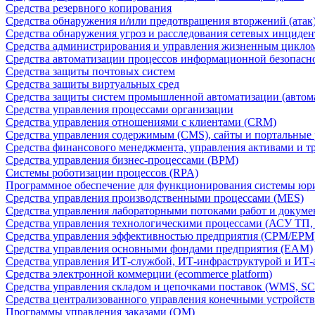
Средства резервного копирования
Средства обнаружения и/или предотвращения вторжений (атак
Средства обнаружения угроз и расследования сетевых инциден
Средства администрирования и управления жизненным цикло
Средства автоматизации процессов информационной безопасн
Средства защиты почтовых систем
Средства защиты виртуальных сред
Средства защиты систем промышленной автоматизации (автом
Средства управления процессами организации
Средства управления отношениями с клиентами (CRM)
Средства управления содержимым (CMS), сайты и портальные
Средства финансового менеджмента, управления активами и т
Средства управления бизнес-процессами (BPM)
Системы роботизации процессов (RPA)
Программное обеспечение для функционирования системы юри
Средства управления производственными процессами (MES)
Средства управления лабораторными потоками работ и докуме
Средства управления технологическими процессами (АСУ ТП
Средства управления эффективностью предприятия (CPM/EPM
Средства управления основными фондами предприятия (EAM)
Средства управления ИТ-службой, ИТ-инфраструктурой и ИТ-а
Средства электронной коммерции (ecommerce platform)
Средства управления складом и цепочками поставок (WMS, S
Средства централизованного управления конечными устройст
Программы управления заказами (OM)