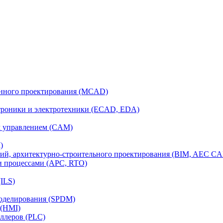
анного проектирования (MCAD)
ктроники и электротехники (ECAD, EDA)
м управлением (CAM)
)
ий, архитектурно-строительного проектирования (BIM, AEC C
и процессами (APC, RTO)
ILS)
моделирования (SPDM)
 (HMI)
ллеров (PLC)