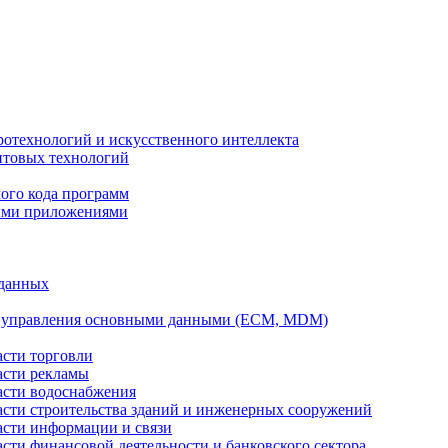
ротехнологий и искусственного интеллекта
антовых технологий
ого кода программ
ыми приложениями
 данных
а управления основными данными (ECM, MDM)
асти торговли
асти рекламы
асти водоснабжения
ласти строительства зданий и инженерных сооружений
асти информации и связи
асти финансовой деятельности и банковского сектора