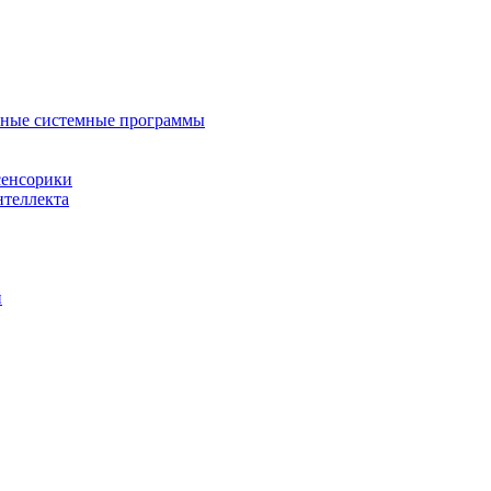
нные системные программы
сенсорики
нтеллекта
й