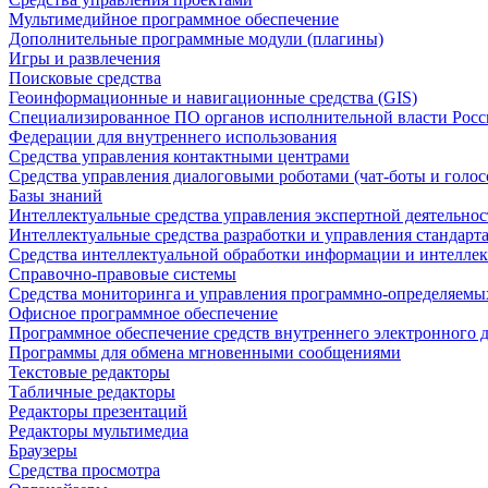
Мультимедийное программное обеспечение
Дополнительные программные модули (плагины)
Игры и развлечения
Поисковые средства
Геоинформационные и навигационные средства (GIS)
Специализированное ПО органов исполнительной власти Росс
Федерации для внутреннего использования
Средства управления контактными центрами
Средства управления диалоговыми роботами (чат-боты и голос
Базы знаний
Интеллектуальные средства управления экспертной деятельно
Интеллектуальные средства разработки и управления стандар
Средства интеллектуальной обработки информации и интеллек
Справочно-правовые системы
Средства мониторинга и управления программно-определяемых
Офисное программное обеспечение
Программное обеспечение средств внутреннего электронного 
Программы для обмена мгновенными сообщениями
Текстовые редакторы
Табличные редакторы
Редакторы презентаций
Редакторы мультимедиа
Браузеры
Средства просмотра