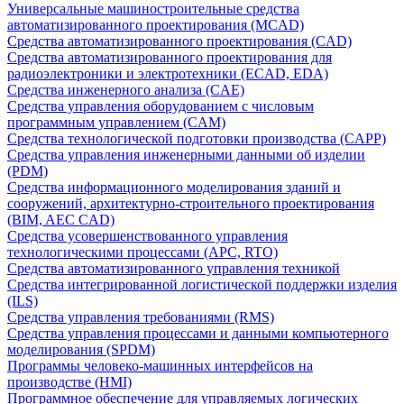
Универсальные машиностроительные средства
автоматизированного проектирования (MCAD)
Средства автоматизированного проектирования (CAD)
Средства автоматизированного проектирования для
радиоэлектроники и электротехники (ECAD, EDA)
Средства инженерного анализа (CAE)
Средства управления оборудованием с числовым
программным управлением (CAM)
Средства технологической подготовки производства (CAPP)
Средства управления инженерными данными об изделии
(PDM)
Средства информационного моделирования зданий и
сооружений, архитектурно-строительного проектирования
(BIM, AEC CAD)
Средства усовершенствованного управления
технологическими процессами (APC, RTO)
Средства автоматизированного управления техникой
Средства интегрированной логистической поддержки изделия
(ILS)
Средства управления требованиями (RMS)
Средства управления процессами и данными компьютерного
моделирования (SPDM)
Программы человеко-машинных интерфейсов на
производстве (HMI)
Программное обеспечение для управляемых логических