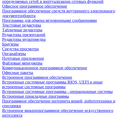
определяемых сетей и виртуализации сетевых функций
Офисное программное обеспечение
Программное обеспечение средств внутреннего электронного
документооборота
Программы для обмена мгновенными сообщениями
Текстовые редакторы
Табличные редакторы
Редакторы презентаций
Редакторы мультимедиа
Браузеры
Средства просмотра
Органайзеры
Почтовые приложения
Файловые менеджеры
Коммуникационное программное обеспечение
Офисные пакеты
Встроенное программное обеспечение
Встроенные системные программы BIOS, UEFI и иные
встроенные системные программы
Встроенные системные программы - операционные системы
Встроенные прикладные программы
Программное обеспечение интернета вещей, робототехники и
сенсорики
Встроенное микропрограммное обеспечение искусственного
интеллекта