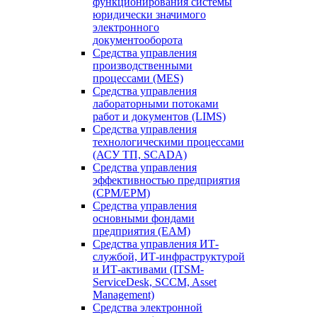
функционирования системы
юридически значимого
электронного
документооборота
Средства управления
производственными
процессами (MES)
Средства управления
лабораторными потоками
работ и документов (LIMS)
Средства управления
технологическими процессами
(АСУ ТП, SCADA)
Средства управления
эффективностью предприятия
(CPM/EPM)
Средства управления
основными фондами
предприятия (EAM)
Средства управления ИТ-
службой, ИТ-инфраструктурой
и ИТ-активами (ITSM-
ServiceDesk, SCCM, Asset
Management)
Средства электронной