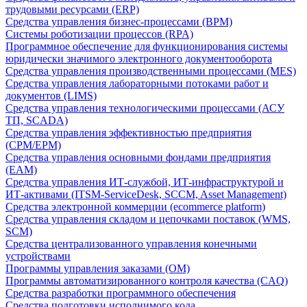
трудовыми ресурсами (ERP)
Средства управления бизнес-процессами (BPM)
Системы роботизации процессов (RPA)
Программное обеспечение для функционирования системы
юридически значимого электронного документооборота
Средства управления производственными процессами (MES)
Средства управления лабораторными потоками работ и
документов (LIMS)
Средства управления технологическими процессами (АСУ
ТП, SCADA)
Средства управления эффективностью предприятия
(CPM/EPM)
Средства управления основными фондами предприятия
(EAM)
Средства управления ИТ-службой, ИТ-инфраструктурой и
ИТ-активами (ITSM-ServiceDesk, SCCM, Asset Management)
Средства электронной коммерции (ecommerce platform)
Средства управления складом и цепочками поставок (WMS,
SCM)
Средства централизованного управления конечными
устройствами
Программы управления заказами (OM)
Программы автоматизированного контроля качества (CAQ)
Средства разработки программного обеспечения
Средства подготовки исполнимого кода