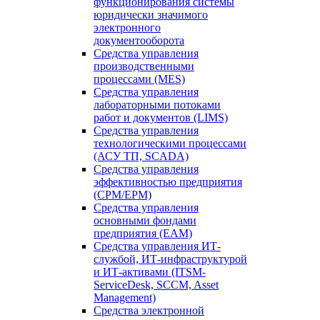
функционирования системы
юридически значимого
электронного
документооборота
Средства управления
производственными
процессами (MES)
Средства управления
лабораторными потоками
работ и документов (LIMS)
Средства управления
технологическими процессами
(АСУ ТП, SCADA)
Средства управления
эффективностью предприятия
(CPM/EPM)
Средства управления
основными фондами
предприятия (EAM)
Средства управления ИТ-
службой, ИТ-инфраструктурой
и ИТ-активами (ITSM-
ServiceDesk, SCCM, Asset
Management)
Средства электронной