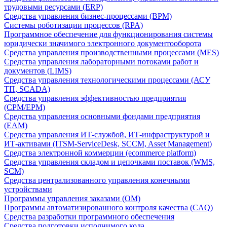
трудовыми ресурсами (ERP)
Средства управления бизнес-процессами (BPM)
Системы роботизации процессов (RPA)
Программное обеспечение для функционирования системы
юридически значимого электронного документооборота
Средства управления производственными процессами (MES)
Средства управления лабораторными потоками работ и
документов (LIMS)
Средства управления технологическими процессами (АСУ
ТП, SCADA)
Средства управления эффективностью предприятия
(CPM/EPM)
Средства управления основными фондами предприятия
(EAM)
Средства управления ИТ-службой, ИТ-инфраструктурой и
ИТ-активами (ITSM-ServiceDesk, SCCM, Asset Management)
Средства электронной коммерции (ecommerce platform)
Средства управления складом и цепочками поставок (WMS,
SCM)
Средства централизованного управления конечными
устройствами
Программы управления заказами (OM)
Программы автоматизированного контроля качества (CAQ)
Средства разработки программного обеспечения
Средства подготовки исполнимого кода