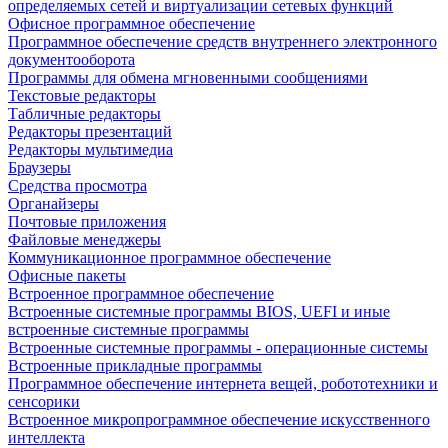
определяемых сетей и виртуализации сетевых функций
Офисное программное обеспечение
Программное обеспечение средств внутреннего электронного
документооборота
Программы для обмена мгновенными сообщениями
Текстовые редакторы
Табличные редакторы
Редакторы презентаций
Редакторы мультимедиа
Браузеры
Средства просмотра
Органайзеры
Почтовые приложения
Файловые менеджеры
Коммуникационное программное обеспечение
Офисные пакеты
Встроенное программное обеспечение
Встроенные системные программы BIOS, UEFI и иные
встроенные системные программы
Встроенные системные программы - операционные системы
Встроенные прикладные программы
Программное обеспечение интернета вещей, робототехники и
сенсорики
Встроенное микропрограммное обеспечение искусственного
интеллекта