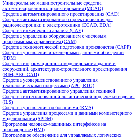
Универсальные машиностроительные средства
автоматизированного проектирования (MCAD)
Средства автоматизированного проектирования (CAD)
Средства автоматизированного проектирования для
радиоэлектроники и электротехники (ECAD, EDA)
Средства инженерного анализа (CAE)
Средства управления оборудованием с числовым
программным управлением (CAM)
Средства технологической подготовки производства (CAPP)
Средства управления инженерными данными об изделии
(PDM)
Средства информационного моделирования зданий и
сооружений, архитектурно-строительного проектирования
(BIM, AEC CAD)
Средства усовершенствованного управления
технологическими процессами (APC, RTO)
Средства автоматизированного управления техникой
Средства интегрированной логистической поддержки изделия
(ILS)
Средства управления требованиями (RMS)
Средства управления процессами и данными компьютерного
моделирования (SPDM)
Программы человеко-машинных интерфейсов на
производстве (HMI)
Программное обеспечение для управляемых логических