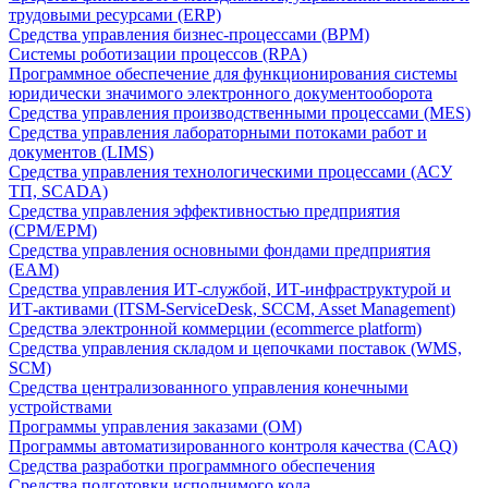
трудовыми ресурсами (ERP)
Средства управления бизнес-процессами (BPM)
Системы роботизации процессов (RPA)
Программное обеспечение для функционирования системы
юридически значимого электронного документооборота
Средства управления производственными процессами (MES)
Средства управления лабораторными потоками работ и
документов (LIMS)
Средства управления технологическими процессами (АСУ
ТП, SCADA)
Средства управления эффективностью предприятия
(CPM/EPM)
Средства управления основными фондами предприятия
(EAM)
Средства управления ИТ-службой, ИТ-инфраструктурой и
ИТ-активами (ITSM-ServiceDesk, SCCM, Asset Management)
Средства электронной коммерции (ecommerce platform)
Средства управления складом и цепочками поставок (WMS,
SCM)
Средства централизованного управления конечными
устройствами
Программы управления заказами (OM)
Программы автоматизированного контроля качества (CAQ)
Средства разработки программного обеспечения
Средства подготовки исполнимого кода