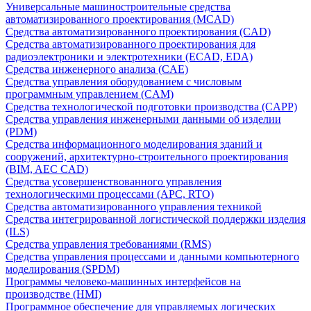
Универсальные машиностроительные средства
автоматизированного проектирования (MCAD)
Средства автоматизированного проектирования (CAD)
Средства автоматизированного проектирования для
радиоэлектроники и электротехники (ECAD, EDA)
Средства инженерного анализа (CAE)
Средства управления оборудованием с числовым
программным управлением (CAM)
Средства технологической подготовки производства (CAPP)
Средства управления инженерными данными об изделии
(PDM)
Средства информационного моделирования зданий и
сооружений, архитектурно-строительного проектирования
(BIM, AEC CAD)
Средства усовершенствованного управления
технологическими процессами (APC, RTO)
Средства автоматизированного управления техникой
Средства интегрированной логистической поддержки изделия
(ILS)
Средства управления требованиями (RMS)
Средства управления процессами и данными компьютерного
моделирования (SPDM)
Программы человеко-машинных интерфейсов на
производстве (HMI)
Программное обеспечение для управляемых логических