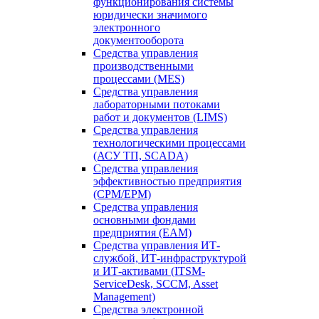
функционирования системы
юридически значимого
электронного
документооборота
Средства управления
производственными
процессами (MES)
Средства управления
лабораторными потоками
работ и документов (LIMS)
Средства управления
технологическими процессами
(АСУ ТП, SCADA)
Средства управления
эффективностью предприятия
(CPM/EPM)
Средства управления
основными фондами
предприятия (EAM)
Средства управления ИТ-
службой, ИТ-инфраструктурой
и ИТ-активами (ITSM-
ServiceDesk, SCCM, Asset
Management)
Средства электронной