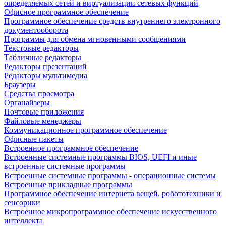
определяемых сетей и виртуализации сетевых функций
Офисное программное обеспечение
Программное обеспечение средств внутреннего электронного
документооборота
Программы для обмена мгновенными сообщениями
Текстовые редакторы
Табличные редакторы
Редакторы презентаций
Редакторы мультимедиа
Браузеры
Средства просмотра
Органайзеры
Почтовые приложения
Файловые менеджеры
Коммуникационное программное обеспечение
Офисные пакеты
Встроенное программное обеспечение
Встроенные системные программы BIOS, UEFI и иные
встроенные системные программы
Встроенные системные программы - операционные системы
Встроенные прикладные программы
Программное обеспечение интернета вещей, робототехники и
сенсорики
Встроенное микропрограммное обеспечение искусственного
интеллекта