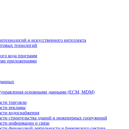
ротехнологий и искусственного интеллекта
антовых технологий
ого кода программ
ыми приложениями
 данных
а управления основными данными (ECM, MDM)
асти торговли
асти рекламы
асти водоснабжения
ласти строительства зданий и инженерных сооружений
асти информации и связи
асти финансовой деятельности и банковского сектора