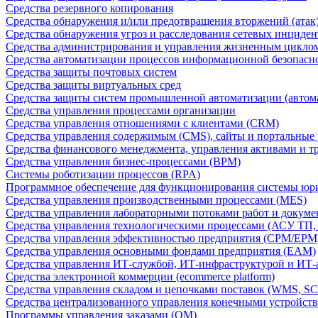
Средства резервного копирования
Средства обнаружения и/или предотвращения вторжений (атак
Средства обнаружения угроз и расследования сетевых инциден
Средства администрирования и управления жизненным цикло
Средства автоматизации процессов информационной безопасн
Средства защиты почтовых систем
Средства защиты виртуальных сред
Средства защиты систем промышленной автоматизации (автом
Средства управления процессами организации
Средства управления отношениями с клиентами (CRM)
Средства управления содержимым (CMS), сайты и портальные
Средства финансового менеджмента, управления активами и т
Средства управления бизнес-процессами (BPM)
Системы роботизации процессов (RPA)
Программное обеспечение для функционирования системы юри
Средства управления производственными процессами (MES)
Средства управления лабораторными потоками работ и докуме
Средства управления технологическими процессами (АСУ ТП
Средства управления эффективностью предприятия (CPM/EPM
Средства управления основными фондами предприятия (EAM)
Средства управления ИТ-службой, ИТ-инфраструктурой и ИТ-а
Средства электронной коммерции (ecommerce platform)
Средства управления складом и цепочками поставок (WMS, S
Средства централизованного управления конечными устройст
Программы управления заказами (OM)