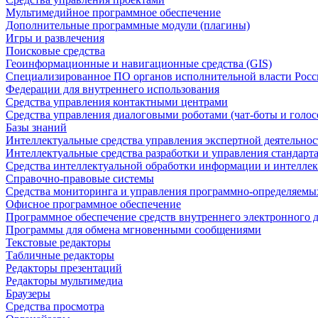
Мультимедийное программное обеспечение
Дополнительные программные модули (плагины)
Игры и развлечения
Поисковые средства
Геоинформационные и навигационные средства (GIS)
Специализированное ПО органов исполнительной власти Росс
Федерации для внутреннего использования
Средства управления контактными центрами
Средства управления диалоговыми роботами (чат-боты и голос
Базы знаний
Интеллектуальные средства управления экспертной деятельно
Интеллектуальные средства разработки и управления стандар
Средства интеллектуальной обработки информации и интеллек
Справочно-правовые системы
Средства мониторинга и управления программно-определяемых
Офисное программное обеспечение
Программное обеспечение средств внутреннего электронного 
Программы для обмена мгновенными сообщениями
Текстовые редакторы
Табличные редакторы
Редакторы презентаций
Редакторы мультимедиа
Браузеры
Средства просмотра