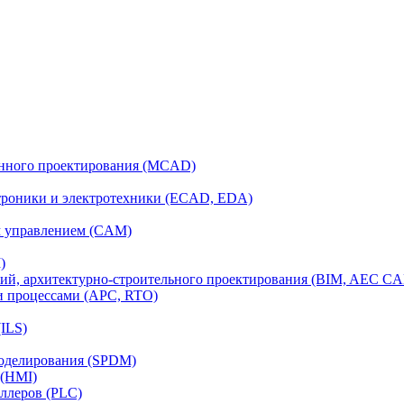
анного проектирования (MCAD)
ктроники и электротехники (ECAD, EDA)
м управлением (CAM)
)
ий, архитектурно-строительного проектирования (BIM, AEC C
и процессами (APC, RTO)
ILS)
моделирования (SPDM)
 (HMI)
ллеров (PLC)