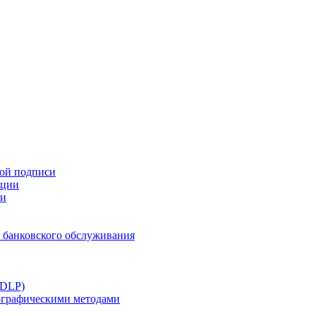
ной подписи
ации
ти
 банковского обслуживания
(DLP)
тографическими методами