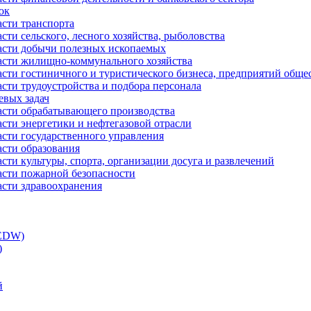
ок
асти транспорта
сти сельского, лесного хозяйства, рыболовства
ласти добычи полезных ископаемых
ласти жилищно-коммунального хозяйства
асти гостиничного и туристического бизнеса, предприятий обще
сти трудоустройства и подбора персонала
евых задач
ласти обрабатывающего производства
асти энергетики и нефтегазовой отрасли
асти государственного управления
асти образования
сти культуры, спорта, организации досуга и развлечений
асти пожарной безопасности
асти здравоохранения
(EDW)
)
й