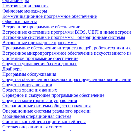
Органайзеры
Почтовые приложения
Файловые менеджеры
Коммуникационное программное обеспечение
Офисные пакеты
Встроенное программное обеспечение
Встроенные системные программы BIOS, UEFI и иные встрое
Встроенные системные программы - операционные системы
Встроенные прикладные программы
Программное обеспечение интернета вещей, робототехники и 
Встроенное микропрограммное обеспечение искусственного и
Системное программное обеспечение
Средства управления базами данных
Драйверы
Программы обслуживания
Средства обеспечения облачных и распределенных вычислени
Средства виртуализации
Средства хранения данных
Серверное и связующее программное обеспечение
Средства мониторинга и управления
Операционные системы общего назначения
Операционные системы реального времени
Мобильная операционная система
Системы контейнеризации и контейнеры
Сетевая операционная система