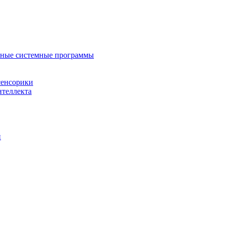
нные системные программы
сенсорики
нтеллекта
й