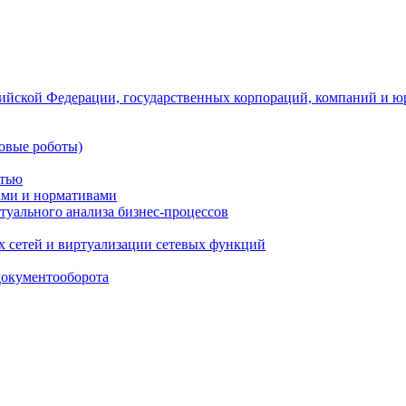
ийской Федерации, государственных корпораций, компаний и ю
овые роботы)
стью
тами и нормативами
туального анализа бизнес-процессов
 сетей и виртуализации сетевых функций
документооборота