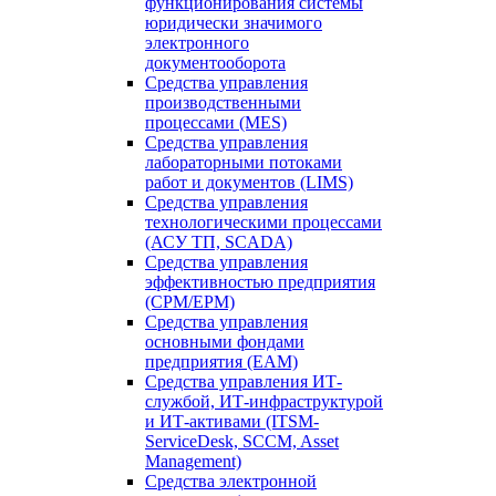
функционирования системы
юридически значимого
электронного
документооборота
Средства управления
производственными
процессами (MES)
Средства управления
лабораторными потоками
работ и документов (LIMS)
Средства управления
технологическими процессами
(АСУ ТП, SCADA)
Средства управления
эффективностью предприятия
(CPM/EPM)
Средства управления
основными фондами
предприятия (EAM)
Средства управления ИТ-
службой, ИТ-инфраструктурой
и ИТ-активами (ITSM-
ServiceDesk, SCCM, Asset
Management)
Средства электронной