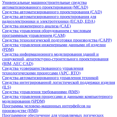
Универсальные машиностроительные средства
автоматизированного проектирования (MCAD)
Средства автоматизированного проектирования (CAD)
Средства автоматизированного проектирования для
радиоэлектроники и электротехники (ECAD, EDA)
Средства инженерного анализа (CAE)
Средства управления оборудованием с числовым
программным управлением (CAM)
Средства технологической подготовки производства (CAPP)
Средства управления инженерными данными об изделии
(PDM)
Средства информационного моделирования зданий и
сооружений, архитектурно-строительного проектирования
(BIM, AEC CAD)
Средства усовершенствованного управления
технологическими процессами (APC, RTO)
Средства автоматизированного управления техникой
Средства интегрированной логистической поддержки изделия
(ILS)
Средства управления требованиями (RMS)
Средства управления процессами и данными компьютерного
моделирования (SPDM)
Программы человеко-машинных интерфейсов на
производстве (HMI)
Программное обеспечение для управляемых логических