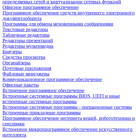
определяемых сетей и виртуализации сетевых функций
Офисное программное обеспечение
Программное обеспечение средств внутреннего электронного
документооборота
Программы для обмена мгновенными сообщениями
Текстовые редакторы
Табличные редакторы
Редакторы презентаций
Редакторы мультимедиа
Браузеры
Средства просмотра
Органайзеры
Почтовые приложения
Файловые менеджеры
Коммуникационное программное обеспечение
Офисные пакеты
Встроенное программное обеспечение
Встроенные системные программы BIOS, UEFI и иные
встроенные системные программы
Встроенные системные программы - операционные системы
Встроенные прикладные программы
Программное обеспечение интернета вещей, робототехники и
сенсорики
Встроенное микропрограммное обеспечение искусственного
интеллекта