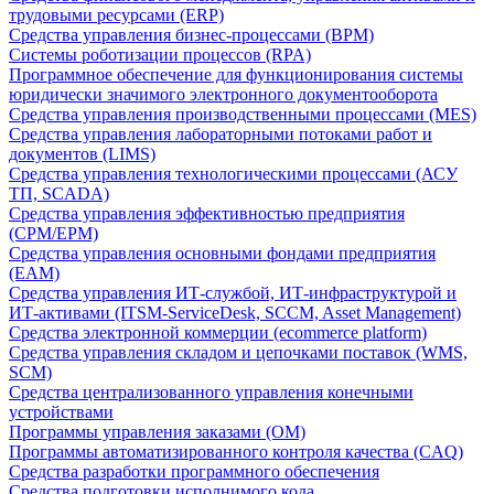
трудовыми ресурсами (ERP)
Средства управления бизнес-процессами (BPM)
Системы роботизации процессов (RPA)
Программное обеспечение для функционирования системы
юридически значимого электронного документооборота
Средства управления производственными процессами (MES)
Средства управления лабораторными потоками работ и
документов (LIMS)
Средства управления технологическими процессами (АСУ
ТП, SCADA)
Средства управления эффективностью предприятия
(CPM/EPM)
Средства управления основными фондами предприятия
(EAM)
Средства управления ИТ-службой, ИТ-инфраструктурой и
ИТ-активами (ITSM-ServiceDesk, SCCM, Asset Management)
Средства электронной коммерции (ecommerce platform)
Средства управления складом и цепочками поставок (WMS,
SCM)
Средства централизованного управления конечными
устройствами
Программы управления заказами (OM)
Программы автоматизированного контроля качества (CAQ)
Средства разработки программного обеспечения
Средства подготовки исполнимого кода