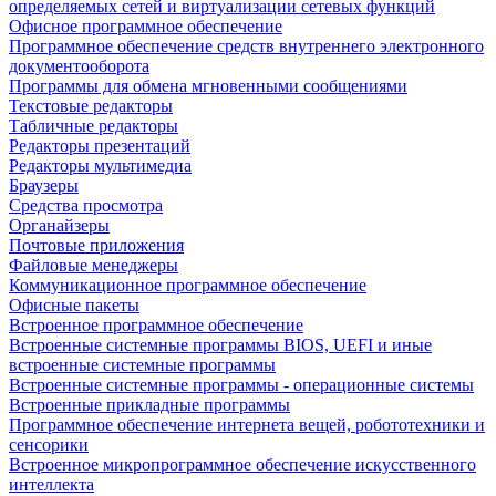
определяемых сетей и виртуализации сетевых функций
Офисное программное обеспечение
Программное обеспечение средств внутреннего электронного
документооборота
Программы для обмена мгновенными сообщениями
Текстовые редакторы
Табличные редакторы
Редакторы презентаций
Редакторы мультимедиа
Браузеры
Средства просмотра
Органайзеры
Почтовые приложения
Файловые менеджеры
Коммуникационное программное обеспечение
Офисные пакеты
Встроенное программное обеспечение
Встроенные системные программы BIOS, UEFI и иные
встроенные системные программы
Встроенные системные программы - операционные системы
Встроенные прикладные программы
Программное обеспечение интернета вещей, робототехники и
сенсорики
Встроенное микропрограммное обеспечение искусственного
интеллекта