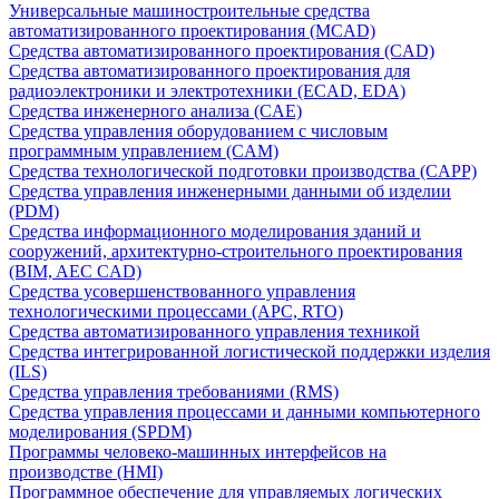
Универсальные машиностроительные средства
автоматизированного проектирования (MCAD)
Средства автоматизированного проектирования (CAD)
Средства автоматизированного проектирования для
радиоэлектроники и электротехники (ECAD, EDA)
Средства инженерного анализа (CAE)
Средства управления оборудованием с числовым
программным управлением (CAM)
Средства технологической подготовки производства (CAPP)
Средства управления инженерными данными об изделии
(PDM)
Средства информационного моделирования зданий и
сооружений, архитектурно-строительного проектирования
(BIM, AEC CAD)
Средства усовершенствованного управления
технологическими процессами (APC, RTO)
Средства автоматизированного управления техникой
Средства интегрированной логистической поддержки изделия
(ILS)
Средства управления требованиями (RMS)
Средства управления процессами и данными компьютерного
моделирования (SPDM)
Программы человеко-машинных интерфейсов на
производстве (HMI)
Программное обеспечение для управляемых логических