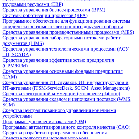
трудовыми ресурсами (ERP)
Средства управления бизнес-процессами (BPM)
Системы роботизации процессов (RPA)
Программное обеспечение для функционирования системы
юридически значимого электронного документооборота
Средства управления производственными процессами (MES)
Средства управления лабораторными потоками работ и
документов (LIMS)
Средства управления технологическими процессами (АСУ
ТП, SCADA)
Средства управления эффективностью предприятия
(CPM/EPM)
Средства управления основными фондами предприятия
(EAM)
Средства управления ИТ-службой, ИТ-инфраструктурой и
ИТ-активами (ITSM-ServiceDesk, SCCM, Asset Management)
Средства электронной коммерции (ecommerce platform)
Средства управления складом и цепочками поставок (WMS,
SCM)
Средства централизованного управления конечными
устройствами
Программы управления заказами (OM)
Программы автоматизированного контроля качества (CAQ)
Средства разработки программного обеспечения
Средства подготовки исполнимого кода