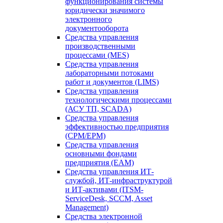
функционирования системы
юридически значимого
электронного
документооборота
Средства управления
производственными
процессами (MES)
Средства управления
лабораторными потоками
работ и документов (LIMS)
Средства управления
технологическими процессами
(АСУ ТП, SCADA)
Средства управления
эффективностью предприятия
(CPM/EPM)
Средства управления
основными фондами
предприятия (EAM)
Средства управления ИТ-
службой, ИТ-инфраструктурой
и ИТ-активами (ITSM-
ServiceDesk, SCCM, Asset
Management)
Средства электронной