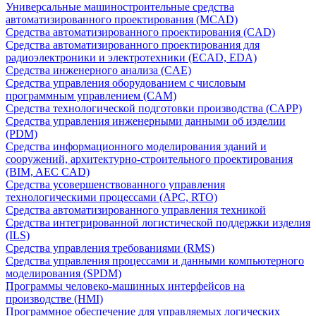
Универсальные машиностроительные средства
автоматизированного проектирования (MCAD)
Средства автоматизированного проектирования (CAD)
Средства автоматизированного проектирования для
радиоэлектроники и электротехники (ECAD, EDA)
Средства инженерного анализа (CAE)
Средства управления оборудованием с числовым
программным управлением (CAM)
Средства технологической подготовки производства (CAPP)
Средства управления инженерными данными об изделии
(PDM)
Средства информационного моделирования зданий и
сооружений, архитектурно-строительного проектирования
(BIM, AEC CAD)
Средства усовершенствованного управления
технологическими процессами (APC, RTO)
Средства автоматизированного управления техникой
Средства интегрированной логистической поддержки изделия
(ILS)
Средства управления требованиями (RMS)
Средства управления процессами и данными компьютерного
моделирования (SPDM)
Программы человеко-машинных интерфейсов на
производстве (HMI)
Программное обеспечение для управляемых логических