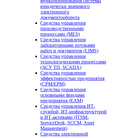
функционирования системы
юридически значимого
электронного
документооборота
Средства управления
производственными
процессами (MES)
Средства управления
лабораторными потоками
работ и документов (LIMS)
Средства управления
технологическими процессами
(АСУ ТП, SCADA)
Средства управления
эффективностью предприятия
(CPM/EPM)
Средства управления
основными фондами
предприятия (EAM)
Средства управления ИТ-
службой, ИТ-инфраструктурой
и ИТ-активами (ITSM-
ServiceDesk, SCCM, Asset
Management)
Средства электронной