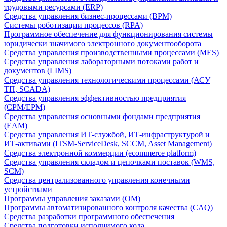
трудовыми ресурсами (ERP)
Средства управления бизнес-процессами (BPM)
Системы роботизации процессов (RPA)
Программное обеспечение для функционирования системы
юридически значимого электронного документооборота
Средства управления производственными процессами (MES)
Средства управления лабораторными потоками работ и
документов (LIMS)
Средства управления технологическими процессами (АСУ
ТП, SCADA)
Средства управления эффективностью предприятия
(CPM/EPM)
Средства управления основными фондами предприятия
(EAM)
Средства управления ИТ-службой, ИТ-инфраструктурой и
ИТ-активами (ITSM-ServiceDesk, SCCM, Asset Management)
Средства электронной коммерции (ecommerce platform)
Средства управления складом и цепочками поставок (WMS,
SCM)
Средства централизованного управления конечными
устройствами
Программы управления заказами (OM)
Программы автоматизированного контроля качества (CAQ)
Средства разработки программного обеспечения
Средства подготовки исполнимого кода