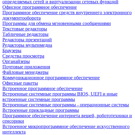
определяемых сетей и виртуализации сетевых функций
Офисное программное обеспечение
Программное обеспечение средств внутреннего электронного
документооборота
Программы для обмена мгновенными сообщениями
Текстовые редакторы
Табличные редакторы
Редакторы презентаций
Редакторы мультимедиа
Браузеры
Средства просмотра
Органайзеры
Почтовые приложения
Файловые менеджеры
Коммуникационное программное обеспечение
Офисные пакеты
Встроенное программное обеспечение
Встроенные системные программы BIOS, UEFI и иные
встроенные системные программы
Встроенные системные программы - операционные системы
Встроенные прикладные программы
Программное обеспечение интернета вещей, робототехники и
сенсорики
Встроенное микропрограммное обеспечение искусственного
интеллекта