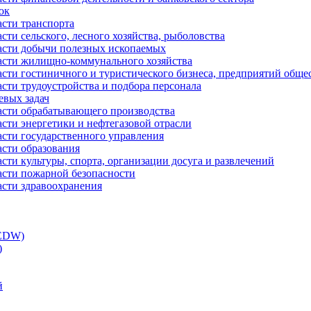
ок
асти транспорта
сти сельского, лесного хозяйства, рыболовства
ласти добычи полезных ископаемых
ласти жилищно-коммунального хозяйства
асти гостиничного и туристического бизнеса, предприятий обще
сти трудоустройства и подбора персонала
евых задач
ласти обрабатывающего производства
асти энергетики и нефтегазовой отрасли
асти государственного управления
асти образования
сти культуры, спорта, организации досуга и развлечений
асти пожарной безопасности
асти здравоохранения
(EDW)
)
й