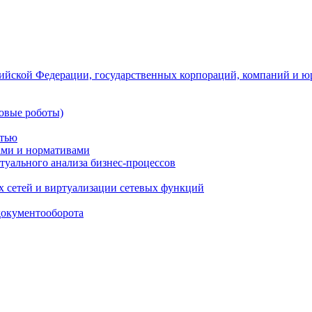
ийской Федерации, государственных корпораций, компаний и ю
овые роботы)
стью
тами и нормативами
туального анализа бизнес-процессов
 сетей и виртуализации сетевых функций
документооборота