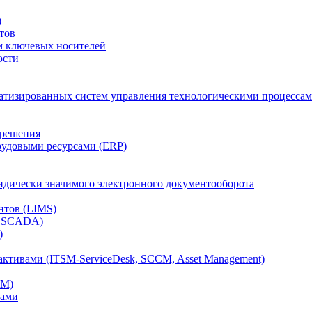
)
тов
м ключевых носителей
ости
атизированных систем управления технологическими процессам
 решения
рудовыми ресурсами (ERP)
дически значимого электронного документооборота
нтов (LIMS)
, SCADA)
)
ктивами (ITSM-ServiceDesk, SCCM, Asset Management)
CM)
вами