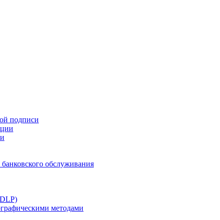
ной подписи
ации
ти
 банковского обслуживания
(DLP)
тографическими методами