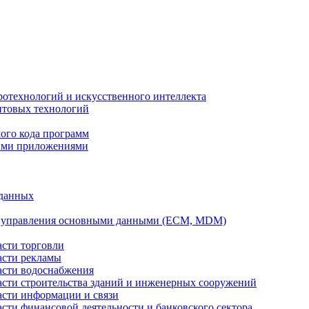
ротехнологий и искусственного интеллекта
антовых технологий
ого кода программ
ыми приложениями
 данных
а управления основными данными (ECM, MDM)
асти торговли
асти рекламы
асти водоснабжения
ласти строительства зданий и инженерных сооружений
асти информации и связи
асти финансовой деятельности и банковского сектора