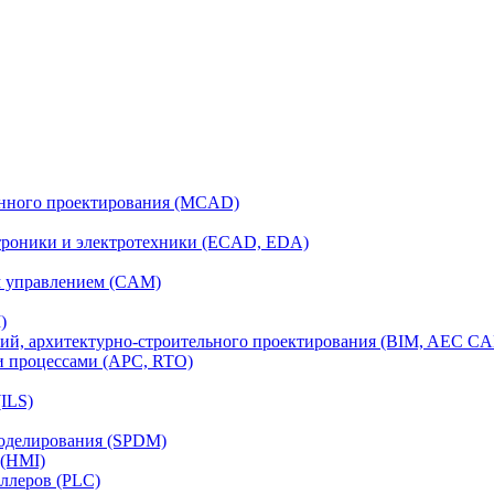
анного проектирования (MCAD)
ктроники и электротехники (ECAD, EDA)
м управлением (CAM)
)
ий, архитектурно-строительного проектирования (BIM, AEC C
и процессами (APC, RTO)
ILS)
моделирования (SPDM)
 (HMI)
ллеров (PLC)