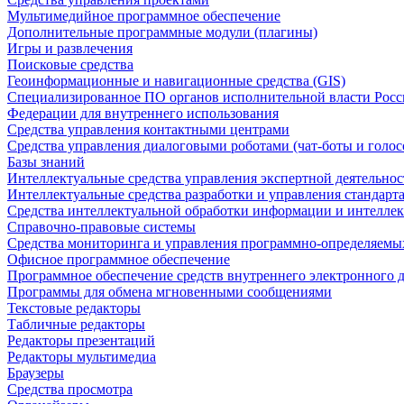
Мультимедийное программное обеспечение
Дополнительные программные модули (плагины)
Игры и развлечения
Поисковые средства
Геоинформационные и навигационные средства (GIS)
Специализированное ПО органов исполнительной власти Росс
Федерации для внутреннего использования
Средства управления контактными центрами
Средства управления диалоговыми роботами (чат-боты и голос
Базы знаний
Интеллектуальные средства управления экспертной деятельно
Интеллектуальные средства разработки и управления стандар
Средства интеллектуальной обработки информации и интеллек
Справочно-правовые системы
Средства мониторинга и управления программно-определяемых
Офисное программное обеспечение
Программное обеспечение средств внутреннего электронного 
Программы для обмена мгновенными сообщениями
Текстовые редакторы
Табличные редакторы
Редакторы презентаций
Редакторы мультимедиа
Браузеры
Средства просмотра