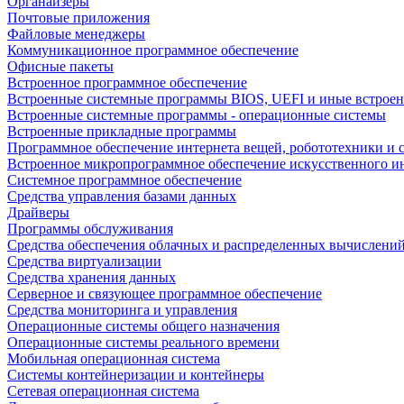
Органайзеры
Почтовые приложения
Файловые менеджеры
Коммуникационное программное обеспечение
Офисные пакеты
Встроенное программное обеспечение
Встроенные системные программы BIOS, UEFI и иные встрое
Встроенные системные программы - операционные системы
Встроенные прикладные программы
Программное обеспечение интернета вещей, робототехники и 
Встроенное микропрограммное обеспечение искусственного и
Системное программное обеспечение
Средства управления базами данных
Драйверы
Программы обслуживания
Средства обеспечения облачных и распределенных вычислени
Средства виртуализации
Средства хранения данных
Серверное и связующее программное обеспечение
Средства мониторинга и управления
Операционные системы общего назначения
Операционные системы реального времени
Мобильная операционная система
Системы контейнеризации и контейнеры
Сетевая операционная система