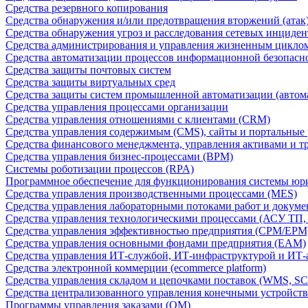
Средства резервного копирования
Средства обнаружения и/или предотвращения вторжений (атак
Средства обнаружения угроз и расследования сетевых инциден
Средства администрирования и управления жизненным цикло
Средства автоматизации процессов информационной безопасн
Средства защиты почтовых систем
Средства защиты виртуальных сред
Средства защиты систем промышленной автоматизации (автом
Средства управления процессами организации
Средства управления отношениями с клиентами (CRM)
Средства управления содержимым (CMS), сайты и портальные
Средства финансового менеджмента, управления активами и т
Средства управления бизнес-процессами (BPM)
Системы роботизации процессов (RPA)
Программное обеспечение для функционирования системы юри
Средства управления производственными процессами (MES)
Средства управления лабораторными потоками работ и докуме
Средства управления технологическими процессами (АСУ ТП
Средства управления эффективностью предприятия (CPM/EPM
Средства управления основными фондами предприятия (EAM)
Средства управления ИТ-службой, ИТ-инфраструктурой и ИТ-а
Средства электронной коммерции (ecommerce platform)
Средства управления складом и цепочками поставок (WMS, S
Средства централизованного управления конечными устройст
Программы управления заказами (OM)