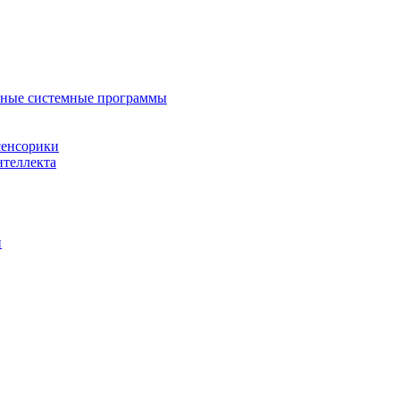
нные системные программы
сенсорики
нтеллекта
й