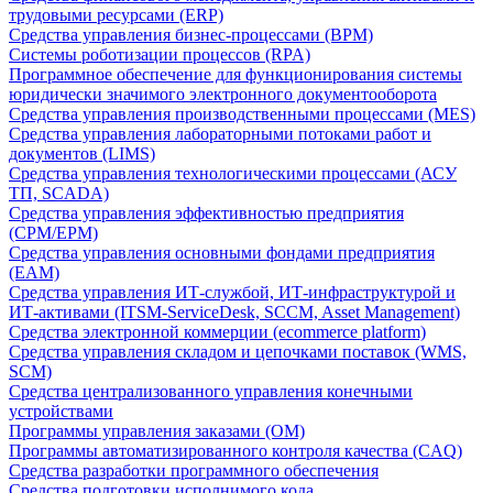
трудовыми ресурсами (ERP)
Средства управления бизнес-процессами (BPM)
Системы роботизации процессов (RPA)
Программное обеспечение для функционирования системы
юридически значимого электронного документооборота
Средства управления производственными процессами (MES)
Средства управления лабораторными потоками работ и
документов (LIMS)
Средства управления технологическими процессами (АСУ
ТП, SCADA)
Средства управления эффективностью предприятия
(CPM/EPM)
Средства управления основными фондами предприятия
(EAM)
Средства управления ИТ-службой, ИТ-инфраструктурой и
ИТ-активами (ITSM-ServiceDesk, SCCM, Asset Management)
Средства электронной коммерции (ecommerce platform)
Средства управления складом и цепочками поставок (WMS,
SCM)
Средства централизованного управления конечными
устройствами
Программы управления заказами (OM)
Программы автоматизированного контроля качества (CAQ)
Средства разработки программного обеспечения
Средства подготовки исполнимого кода