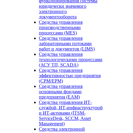
функционирования системы
юридически значимого
электронного
документооборота
Средства управления
производственными
процессами (MES)
Средства управления
лабораторными потоками
работ и документов (LIMS)
Средства управления
технологическими процессами
(АСУ ТП, SCADA)
Средства управления
эффективностью предприятия
(CPM/EPM)
Средства управления
основными фондами
предприятия (EAM)
Средства управления ИТ-
службой, ИТ-инфраструктурой
и ИТ-активами (ITSM-
ServiceDesk, SCCM, Asset
Management)
Средства электронной