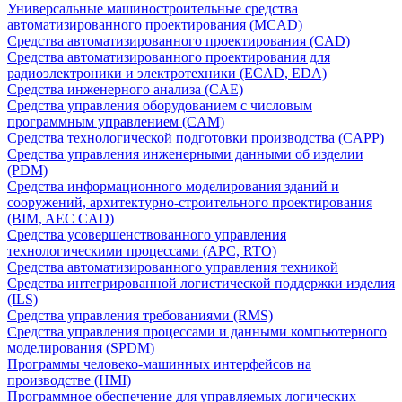
Универсальные машиностроительные средства
автоматизированного проектирования (MCAD)
Средства автоматизированного проектирования (CAD)
Средства автоматизированного проектирования для
радиоэлектроники и электротехники (ECAD, EDA)
Средства инженерного анализа (CAE)
Средства управления оборудованием с числовым
программным управлением (CAM)
Средства технологической подготовки производства (CAPP)
Средства управления инженерными данными об изделии
(PDM)
Средства информационного моделирования зданий и
сооружений, архитектурно-строительного проектирования
(BIM, AEC CAD)
Средства усовершенствованного управления
технологическими процессами (APC, RTO)
Средства автоматизированного управления техникой
Средства интегрированной логистической поддержки изделия
(ILS)
Средства управления требованиями (RMS)
Средства управления процессами и данными компьютерного
моделирования (SPDM)
Программы человеко-машинных интерфейсов на
производстве (HMI)
Программное обеспечение для управляемых логических