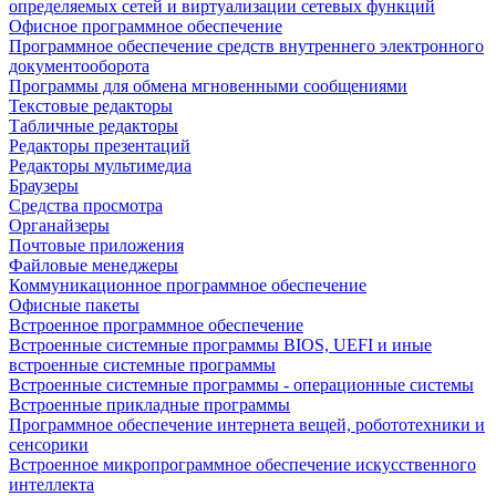
определяемых сетей и виртуализации сетевых функций
Офисное программное обеспечение
Программное обеспечение средств внутреннего электронного
документооборота
Программы для обмена мгновенными сообщениями
Текстовые редакторы
Табличные редакторы
Редакторы презентаций
Редакторы мультимедиа
Браузеры
Средства просмотра
Органайзеры
Почтовые приложения
Файловые менеджеры
Коммуникационное программное обеспечение
Офисные пакеты
Встроенное программное обеспечение
Встроенные системные программы BIOS, UEFI и иные
встроенные системные программы
Встроенные системные программы - операционные системы
Встроенные прикладные программы
Программное обеспечение интернета вещей, робототехники и
сенсорики
Встроенное микропрограммное обеспечение искусственного
интеллекта