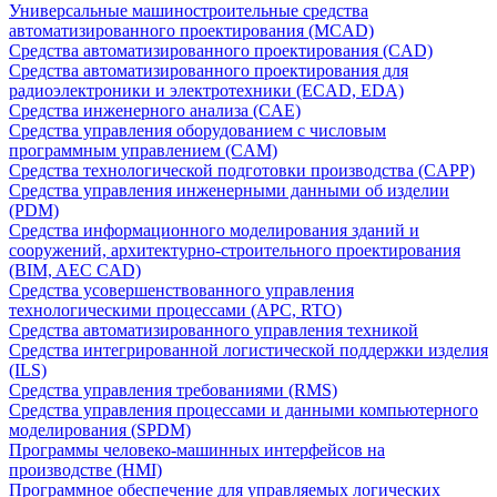
Универсальные машиностроительные средства
автоматизированного проектирования (MCAD)
Средства автоматизированного проектирования (CAD)
Средства автоматизированного проектирования для
радиоэлектроники и электротехники (ECAD, EDA)
Средства инженерного анализа (CAE)
Средства управления оборудованием с числовым
программным управлением (CAM)
Средства технологической подготовки производства (CAPP)
Средства управления инженерными данными об изделии
(PDM)
Средства информационного моделирования зданий и
сооружений, архитектурно-строительного проектирования
(BIM, AEC CAD)
Средства усовершенствованного управления
технологическими процессами (APC, RTO)
Средства автоматизированного управления техникой
Средства интегрированной логистической поддержки изделия
(ILS)
Средства управления требованиями (RMS)
Средства управления процессами и данными компьютерного
моделирования (SPDM)
Программы человеко-машинных интерфейсов на
производстве (HMI)
Программное обеспечение для управляемых логических