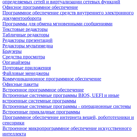
определяемых сетей и виртуализации сетевых функций
Офисное программное обеспечение
Программное обеспечение средств внутреннего электронного
документооборота
Программы для обмена мгновенными сообщениями
Текстовые редакторы
Табличные редакторы
Редакторы презентаций
Редакторы мультимедиа
Браузеры
Средства просмотра
Органайзеры
Почтовые приложения
Файловые менеджеры
Коммуникационное программное обеспечение
Офисные пакеты
Встроенное программное обеспечение
Встроенные системные программы BIOS, UEFI и иные
встроенные системные программы
Встроенные системные программы - операционные системы
Встроенные прикладные программы
Программное обеспечение интернета вещей, робототехники и
сенсорики
Встроенное микропрограммное обеспечение искусственного
интеллекта