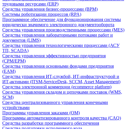
трудовыми ресурсами (ERP)
Средства управления бизнес-процессами (BPM)
Системы роботизации процессов (RPA)
Программное обеспечение для функционирования системы
юридически значимого электронного документооборота
Средства управления производственными процессами (MES)
Средства управления лабораторными потоками работ и
документов (LIMS)
Средства управления технологическими процессами (АСУ
ТП, SCADA)
Средства управления эффективностью предприятия
(CPM/EPM)
Средства управления основными фондами предприятия
(EAM)
Средства управления ИТ-службой, ИТ-инфраструктурой и
ИТ-активами (ITSM-ServiceDesk, SCCM, Asset Management)
Средства электронной коммерции (ecommerce platform)
Средства управления складом и цепочками поставок (WMS,
SCM)
Средства централизованного управления конечными
устройствами
Программы управления заказами (OM)
Программы автоматизированного контроля качества (CAQ)
Средства разработки программного обеспечения
Средства подготовки исполнимого кода