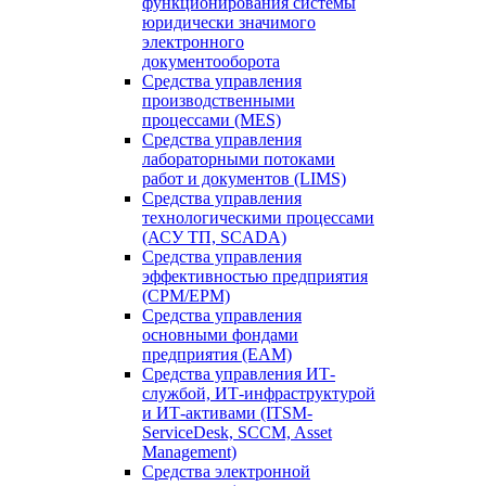
функционирования системы
юридически значимого
электронного
документооборота
Средства управления
производственными
процессами (MES)
Средства управления
лабораторными потоками
работ и документов (LIMS)
Средства управления
технологическими процессами
(АСУ ТП, SCADA)
Средства управления
эффективностью предприятия
(CPM/EPM)
Средства управления
основными фондами
предприятия (EAM)
Средства управления ИТ-
службой, ИТ-инфраструктурой
и ИТ-активами (ITSM-
ServiceDesk, SCCM, Asset
Management)
Средства электронной