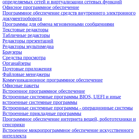
определяемых сетей и виртуализации сетевых функций
Офисное программное обеспечение
Программное обеспечение средств внутреннего электронного
документооборота
Программы для обмена мгновенными сообщениями
Текстовые редакторы
Табличные редакторы
Редакторы презентаций
Редакторы мультимедиа
Браузеры
Средства просмотра
Органайзеры
Почтовые приложения
Файловые менеджеры
Коммуникационное программное обеспечение
Офисные пакеты
Встроенное программное обеспечение
Встроенные системные программы BIOS, UEFI и иные
встроенные системные программы
Встроенные системные программы - операционные системы
Встроенные прикладные программы
Программное обеспечение интернета вещей, робототехники и
сенсорики
Встроенное микропрограммное обеспечение искусственного
интеллекта