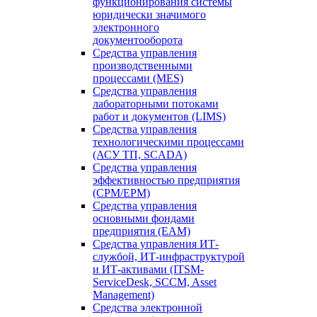
функционирования системы
юридически значимого
электронного
документооборота
Средства управления
производственными
процессами (MES)
Средства управления
лабораторными потоками
работ и документов (LIMS)
Средства управления
технологическими процессами
(АСУ ТП, SCADA)
Средства управления
эффективностью предприятия
(CPM/EPM)
Средства управления
основными фондами
предприятия (EAM)
Средства управления ИТ-
службой, ИТ-инфраструктурой
и ИТ-активами (ITSM-
ServiceDesk, SCCM, Asset
Management)
Средства электронной