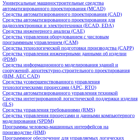
Универсальные машиностроительные средства
автоматизированного проектирования (MCAD)
Средства автоматизированного проектирования (CAD)
Средства автоматизированного проектирования для
радиоэлектроники и электротехники (ECAD, EDA)
Средства инженерного анализа (CAE)
Средства управления оборудованием с числовым
программным управлением (CAM)
Средства технологической подготовки производства (CAPP)
Средства управления инженерными данными об изделии
(PDM)
Средства информационного моделирования зданий и
сооружений, архитектурно-строительного проектирования
(BIM, AEC CAD)
Средства усовершенствованного управления
технологическими процессами (APC, RTO)
Средства автоматизированного управления техникой
Средства интегрированной логистической поддержки изделия
(ILS)
Средства управления требованиями (RMS)
Средства управления процессами и данными компьютерного
моделирования (SPDM)
Программы человеко-машинных интерфейсов на
производстве (HMI)
Программное обеспечение для управляемых логических