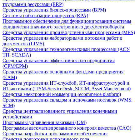
трудовыми ресурсами (ERP)
Средства управления бизнес-процессами (BPM)
Системы роботизации процессов (RPA)
Программное обеспечение для функционирования системы
юридически значимого электронного документооборота
Средства управления производственными процессами (MES)
Средства управления лабораторными потоками работ и
документов (LIMS)
Средства управления технологическими процессами (АСУ
ТП, SCADA)
Средства управления эффективностью предприятия
(CPM/EPM)
Средства управления основными фондами предприятия
(EAM)
Средства управления ИТ-службой, ИТ-инфраструктурой и
ИТ-активами (ITSM-ServiceDesk, SCCM, Asset Management)
Средства электронной коммерции (ecommerce platform)
Средства управления складом и цепочками поставок (WMS,
SCM)
Средства централизованного управления конечными
устройствами
Программы управления заказами (OM)
Программы автоматизированного контроля качества (CAQ)
Средства разработки программного обеспечения
Средства подготовки исполнимого кода