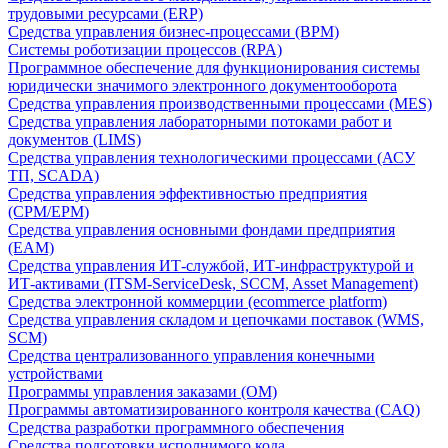
трудовыми ресурсами (ERP)
Средства управления бизнес-процессами (BPM)
Системы роботизации процессов (RPA)
Программное обеспечение для функционирования системы
юридически значимого электронного документооборота
Средства управления производственными процессами (MES)
Средства управления лабораторными потоками работ и
документов (LIMS)
Средства управления технологическими процессами (АСУ
ТП, SCADA)
Средства управления эффективностью предприятия
(CPM/EPM)
Средства управления основными фондами предприятия
(EAM)
Средства управления ИТ-службой, ИТ-инфраструктурой и
ИТ-активами (ITSM-ServiceDesk, SCCM, Asset Management)
Средства электронной коммерции (ecommerce platform)
Средства управления складом и цепочками поставок (WMS,
SCM)
Средства централизованного управления конечными
устройствами
Программы управления заказами (OM)
Программы автоматизированного контроля качества (CAQ)
Средства разработки программного обеспечения
Средства подготовки исполнимого кода