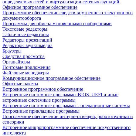
определяемых сетей и виртуализации сетевых функций
Офисное программное обеспечение
Программное обеспечение средств внутреннего электронного
документооборота
Программы для обмена мгновенными сообщениями
Текстовые редакторы
Табличные редакторы
Редакторы презентаций
Редакторы мультимедиа
Браузеры
Средства просмотра
Органайзеры
Почтовые приложения
Файловые менеджеры
Коммуникационное программное обеспечение
Офисные пакеты
Встроенное программное обеспечение
Встроенные системные программы BIOS, UEFI и иные
встроенные системные программы
Встроенные системные программы - операционные системы
Встроенные прикладные программы
Программное обеспечение интернета вещей, робототехники и
сенсорики
Встроенное микропрограммное обеспечение искусственного
интеллекта