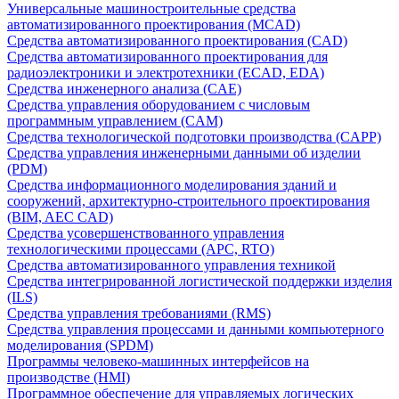
Универсальные машиностроительные средства
автоматизированного проектирования (MCAD)
Средства автоматизированного проектирования (CAD)
Средства автоматизированного проектирования для
радиоэлектроники и электротехники (ECAD, EDA)
Средства инженерного анализа (CAE)
Средства управления оборудованием с числовым
программным управлением (CAM)
Средства технологической подготовки производства (CAPP)
Средства управления инженерными данными об изделии
(PDM)
Средства информационного моделирования зданий и
сооружений, архитектурно-строительного проектирования
(BIM, AEC CAD)
Средства усовершенствованного управления
технологическими процессами (APC, RTO)
Средства автоматизированного управления техникой
Средства интегрированной логистической поддержки изделия
(ILS)
Средства управления требованиями (RMS)
Средства управления процессами и данными компьютерного
моделирования (SPDM)
Программы человеко-машинных интерфейсов на
производстве (HMI)
Программное обеспечение для управляемых логических