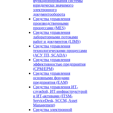
функционирования системы
юридически значимого
электронного
документооборота
Средства управления
производственными
процессами (MES)
Средства управления
лабораторными потоками
работ и документов (LIMS)
Средства управления
технологическими процессами
(АСУ ТП, SCADA)
Средства управления
эффективностью предприятия
(CPM/EPM)
Средства управления
основными фондами
предприятия (EAM)
Средства управления ИТ-
службой, ИТ-инфраструктурой
и ИТ-активами (ITSM-
ServiceDesk, SCCM, Asset
Management)
Средства электронной