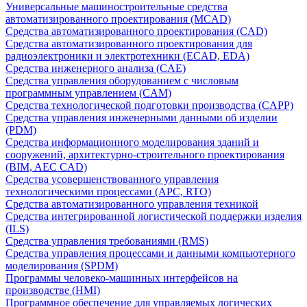
Универсальные машиностроительные средства
автоматизированного проектирования (MCAD)
Средства автоматизированного проектирования (CAD)
Средства автоматизированного проектирования для
радиоэлектроники и электротехники (ECAD, EDA)
Средства инженерного анализа (CAE)
Средства управления оборудованием с числовым
программным управлением (CAM)
Средства технологической подготовки производства (CAPP)
Средства управления инженерными данными об изделии
(PDM)
Средства информационного моделирования зданий и
сооружений, архитектурно-строительного проектирования
(BIM, AEC CAD)
Средства усовершенствованного управления
технологическими процессами (APC, RTO)
Средства автоматизированного управления техникой
Средства интегрированной логистической поддержки изделия
(ILS)
Средства управления требованиями (RMS)
Средства управления процессами и данными компьютерного
моделирования (SPDM)
Программы человеко-машинных интерфейсов на
производстве (HMI)
Программное обеспечение для управляемых логических