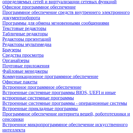
определяемых сетей и виртуализации сетевых функций
Офисное программное обеспечение
Программное обеспечение средств внутреннего электронного
документооборота
Программы для обмена мгновенными сообщениями
Текстовые редакторы
Табличные редакторы
Редакторы презентаций
Редакторы мультимедиа
Браузеры
Средства просмотра
Органайзеры
Почтовые приложения
Файловые менеджеры
Коммуникационное программное обеспечение
Офисные пакеты
Встроенное программное обеспечение
Встроенные системные программы BIOS, UEFI и иные
встроенные системные программы
Встроенные системные программы - операционные системы
Встроенные прикладные программы
Программное обеспечение интернета вещей, робототехники и
сенсорики
Встроенное микропрограммное обеспечение искусственного
интеллекта