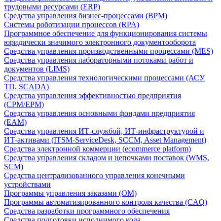
трудовыми ресурсами (ERP)
Средства управления бизнес-процессами (BPM)
Системы роботизации процессов (RPA)
Программное обеспечение для функционирования системы
юридически значимого электронного документооборота
Средства управления производственными процессами (MES)
Средства управления лабораторными потоками работ и
документов (LIMS)
Средства управления технологическими процессами (АСУ
ТП, SCADA)
Средства управления эффективностью предприятия
(CPM/EPM)
Средства управления основными фондами предприятия
(EAM)
Средства управления ИТ-службой, ИТ-инфраструктурой и
ИТ-активами (ITSM-ServiceDesk, SCCM, Asset Management)
Средства электронной коммерции (ecommerce platform)
Средства управления складом и цепочками поставок (WMS,
SCM)
Средства централизованного управления конечными
устройствами
Программы управления заказами (OM)
Программы автоматизированного контроля качества (CAQ)
Средства разработки программного обеспечения
Средства подготовки исполнимого кода