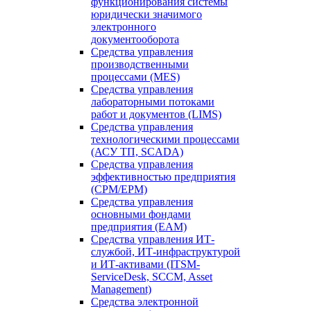
функционирования системы
юридически значимого
электронного
документооборота
Средства управления
производственными
процессами (MES)
Средства управления
лабораторными потоками
работ и документов (LIMS)
Средства управления
технологическими процессами
(АСУ ТП, SCADA)
Средства управления
эффективностью предприятия
(CPM/EPM)
Средства управления
основными фондами
предприятия (EAM)
Средства управления ИТ-
службой, ИТ-инфраструктурой
и ИТ-активами (ITSM-
ServiceDesk, SCCM, Asset
Management)
Средства электронной