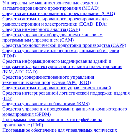
Универсальные машиностроительные средства
автоматизированного проектирования (MCAD)
Средства автоматизированного проектирования (CAD)
Средства автоматизированного проектирования для
радиоэлектроники и электротехники (ECAD, EDA)
Средства инженерного анализа (CAE)
Средства управления оборудованием с числовым
программным управлением (CAM)
Средства технологической подготовки производства (CAPP)
Средства управления инженерными данными об изделии
(PDM)
Средства информационного моделирования зданий и
сооружений, архитектурно-строительного проектирования
(BIM, AEC CAD)
Средства усовершенствованного управления
технологическими процессами (APC, RTO)
Средства автоматизированного управления техникой
Средства интегрированной логистической поддержки изделия
(ILS)
Средства управления требованиями (RMS)
Средства управления процессами и данными компьютерного
моделирования (SPDM)
Программы человеко-машинных интерфейсов на
производстве (HMI)
Программное обеспечение для управляемых логических