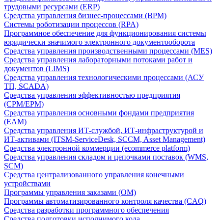
трудовыми ресурсами (ERP)
Средства управления бизнес-процессами (BPM)
Системы роботизации процессов (RPA)
Программное обеспечение для функционирования системы
юридически значимого электронного документооборота
Средства управления производственными процессами (MES)
Средства управления лабораторными потоками работ и
документов (LIMS)
Средства управления технологическими процессами (АСУ
ТП, SCADA)
Средства управления эффективностью предприятия
(CPM/EPM)
Средства управления основными фондами предприятия
(EAM)
Средства управления ИТ-службой, ИТ-инфраструктурой и
ИТ-активами (ITSM-ServiceDesk, SCCM, Asset Management)
Средства электронной коммерции (ecommerce platform)
Средства управления складом и цепочками поставок (WMS,
SCM)
Средства централизованного управления конечными
устройствами
Программы управления заказами (OM)
Программы автоматизированного контроля качества (CAQ)
Средства разработки программного обеспечения
Средства подготовки исполнимого кода