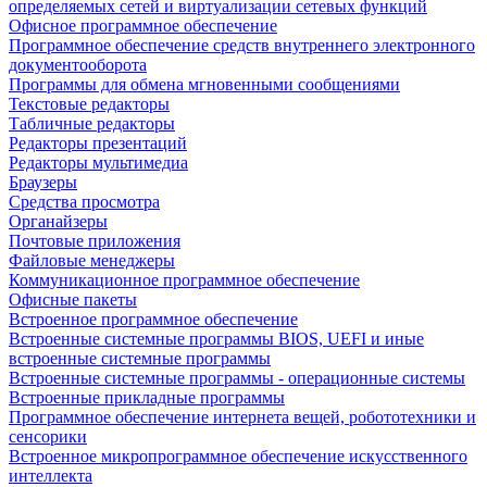
определяемых сетей и виртуализации сетевых функций
Офисное программное обеспечение
Программное обеспечение средств внутреннего электронного
документооборота
Программы для обмена мгновенными сообщениями
Текстовые редакторы
Табличные редакторы
Редакторы презентаций
Редакторы мультимедиа
Браузеры
Средства просмотра
Органайзеры
Почтовые приложения
Файловые менеджеры
Коммуникационное программное обеспечение
Офисные пакеты
Встроенное программное обеспечение
Встроенные системные программы BIOS, UEFI и иные
встроенные системные программы
Встроенные системные программы - операционные системы
Встроенные прикладные программы
Программное обеспечение интернета вещей, робототехники и
сенсорики
Встроенное микропрограммное обеспечение искусственного
интеллекта