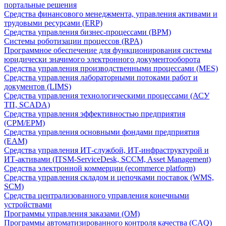
портальные решения
Средства финансового менеджмента, управления активами и
трудовыми ресурсами (ERP)
Средства управления бизнес-процессами (BPM)
Системы роботизации процессов (RPA)
Программное обеспечение для функционирования системы
юридически значимого электронного документооборота
Средства управления производственными процессами (MES)
Средства управления лабораторными потоками работ и
документов (LIMS)
Средства управления технологическими процессами (АСУ
ТП, SCADA)
Средства управления эффективностью предприятия
(CPM/EPM)
Средства управления основными фондами предприятия
(EAM)
Средства управления ИТ-службой, ИТ-инфраструктурой и
ИТ-активами (ITSM-ServiceDesk, SCCM, Asset Management)
Средства электронной коммерции (ecommerce platform)
Средства управления складом и цепочками поставок (WMS,
SCM)
Средства централизованного управления конечными
устройствами
Программы управления заказами (OM)
Программы автоматизированного контроля качества (CAQ)