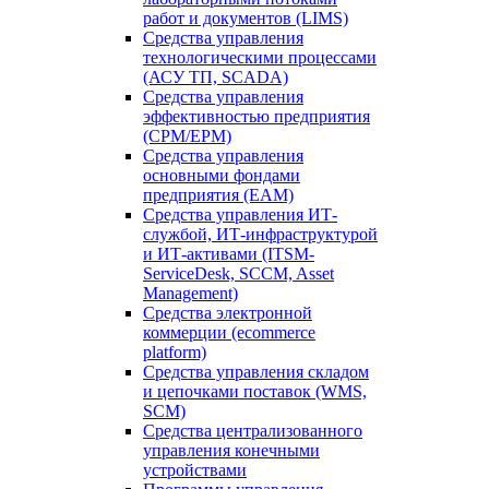
работ и документов (LIMS)
Средства управления
технологическими процессами
(АСУ ТП, SCADA)
Средства управления
эффективностью предприятия
(CPM/EPM)
Средства управления
основными фондами
предприятия (EAM)
Средства управления ИТ-
службой, ИТ-инфраструктурой
и ИТ-активами (ITSM-
ServiceDesk, SCCM, Asset
Management)
Средства электронной
коммерции (ecommerce
platform)
Средства управления складом
и цепочками поставок (WMS,
SCM)
Средства централизованного
управления конечными
устройствами