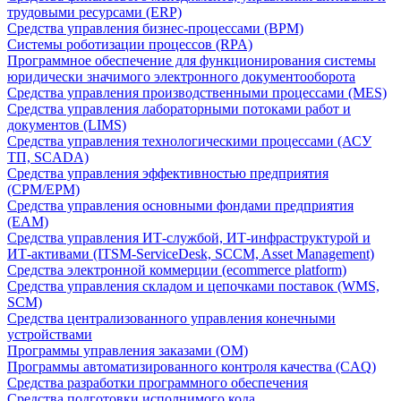
трудовыми ресурсами (ERP)
Средства управления бизнес-процессами (BPM)
Системы роботизации процессов (RPA)
Программное обеспечение для функционирования системы
юридически значимого электронного документооборота
Средства управления производственными процессами (MES)
Средства управления лабораторными потоками работ и
документов (LIMS)
Средства управления технологическими процессами (АСУ
ТП, SCADA)
Средства управления эффективностью предприятия
(CPM/EPM)
Средства управления основными фондами предприятия
(EAM)
Средства управления ИТ-службой, ИТ-инфраструктурой и
ИТ-активами (ITSM-ServiceDesk, SCCM, Asset Management)
Средства электронной коммерции (ecommerce platform)
Средства управления складом и цепочками поставок (WMS,
SCM)
Средства централизованного управления конечными
устройствами
Программы управления заказами (OM)
Программы автоматизированного контроля качества (CAQ)
Средства разработки программного обеспечения
Средства подготовки исполнимого кода