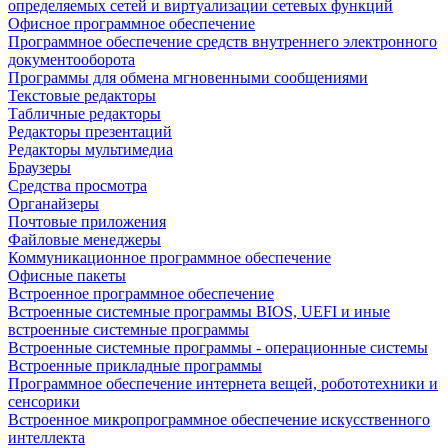
определяемых сетей и виртуализации сетевых функций
Офисное программное обеспечение
Программное обеспечение средств внутреннего электронного
документооборота
Программы для обмена мгновенными сообщениями
Текстовые редакторы
Табличные редакторы
Редакторы презентаций
Редакторы мультимедиа
Браузеры
Средства просмотра
Органайзеры
Почтовые приложения
Файловые менеджеры
Коммуникационное программное обеспечение
Офисные пакеты
Встроенное программное обеспечение
Встроенные системные программы BIOS, UEFI и иные
встроенные системные программы
Встроенные системные программы - операционные системы
Встроенные прикладные программы
Программное обеспечение интернета вещей, робототехники и
сенсорики
Встроенное микропрограммное обеспечение искусственного
интеллекта