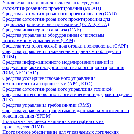
Универсальные машиностроительные средства
автоматизированного проектирования (MCAD)
Средства автоматизированного проектирования (CAD)
Средства автоматизированного проектирования для
радиоэлектроники и электротехники (ECAD, EDA)
Средства инженерного анализа (CAE)
Средства управления оборудованием с числовым
программным управлением (CAM)
Средства технологической подготовки производства (CAPP)
Средства управления инженерными данными об изделии
(PDM)
Средства информационного моделирования зданий и
сооружений, архитектурно-строительного проектирования
(BIM, AEC CAD)
Средства усовершенствованного управления
технологическими процессами (APC, RTO)
Средства автоматизированного управления техникой
Средства интегрированной логистической поддержки изделия
(ILS)
Средства управления требованиями (RMS)
Средства управления процессами и данными компьютерного
моделирования (SPDM)
Программы человеко-машинных интерфейсов на
производстве (HMI)
Программное обеспечение для управляемых логических