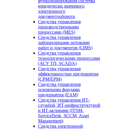
функционирования системы
юридически значимого
электронного
документооборота
Средства управления
производственными
процессами (MES)
Средства управления
лабораторными потоками
работ и документов (LIMS)
Средства управления
технологическими процессами
(АСУ ТП, SCADA)
Средства управления
эффективностью предприятия
(CPM/EPM)
Средства управления
основными фондами
предприятия (EAM)
Средства управления ИТ-
службой, ИТ-инфраструктурой
и ИТ-активами (ITSM-
ServiceDesk, SCCM, Asset
Management)
Средства электронной