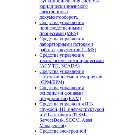
функционирования системы
юридически значимого
электронного
документооборота
Средства управления
производственными
процессами (MES)
Средства управления
лабораторными потоками
работ и документов (LIMS)
Средства управления
технологическими процессами
(АСУ ТП, SCADA)
Средства управления
эффективностью предприятия
(CPM/EPM)
Средства управления
основными фондами
предприятия (EAM)
Средства управления ИТ-
службой, ИТ-инфраструктурой
и ИТ-активами (ITSM-
ServiceDesk, SCCM, Asset
Management)
Средства электронной