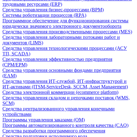
трудовыми ресурсами (ERP)
Средства управления бизнес-процессами (BPM)
Системы роботизации процессов (RPA)
Программное обеспечение для функционирования системы
юридически значимого электронного документооборота
Средства управления производственными процессами (MES)
Средства управления лабораторными потоками работ и
документов (LIMS)
Средства управления технологическими процессами (АСУ
ТП, SCADA)
Средства управления эффективностью предприятия
(CPM/EPM)
Средства управления основными фондами предприятия
(EAM)
Средства управления ИТ-службой, ИТ-инфраструктурой и
ИТ-активами (ITSM-ServiceDesk, SCCM, Asset Management)
Средства электронной коммерции (ecommerce platform)
Средства управления складом и цепочками поставок (WMS,
SCM)
Средства централизованного управления конечными
устройствами
Программы управления заказами (OM)
Программы автоматизированного контроля качества (CAQ)
Средства разработки программного обеспечения
Средства подготовки исполнимого кода