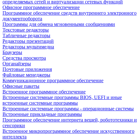
определяемых сетей и виртуализации сетевых функций
Офисное программное обеспечение
Программное обеспечение средств внутреннего электронного
документооборота
Программы для обмена мгновенными сообщениями
Текстовые редакторы
Табличные редакторы
Редакторы презентаций
Редакторы мультимедиа
Браузеры
Средства просмотра
Органайзеры
Почтовые приложения
Файловые менеджеры
Коммуникационное программное обеспечение
Офисные пакеты
Встроенное программное обеспечение
Встроенные системные программы BIOS, UEFI и иные
встроенные системные программы
Встроенные системные программы - операционные системы
Встроенные прикладные программы
Программное обеспечение интернета вещей, робототехники и
сенсорики
Встроенное микропрограммное обеспечение искусственного
интеллекта