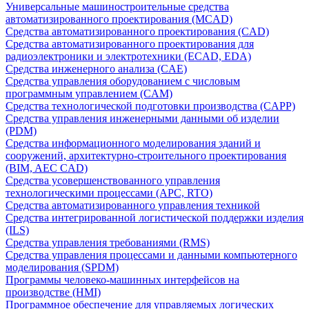
Универсальные машиностроительные средства
автоматизированного проектирования (MCAD)
Средства автоматизированного проектирования (CAD)
Средства автоматизированного проектирования для
радиоэлектроники и электротехники (ECAD, EDA)
Средства инженерного анализа (CAE)
Средства управления оборудованием с числовым
программным управлением (CAM)
Средства технологической подготовки производства (CAPP)
Средства управления инженерными данными об изделии
(PDM)
Средства информационного моделирования зданий и
сооружений, архитектурно-строительного проектирования
(BIM, AEC CAD)
Средства усовершенствованного управления
технологическими процессами (APC, RTO)
Средства автоматизированного управления техникой
Средства интегрированной логистической поддержки изделия
(ILS)
Средства управления требованиями (RMS)
Средства управления процессами и данными компьютерного
моделирования (SPDM)
Программы человеко-машинных интерфейсов на
производстве (HMI)
Программное обеспечение для управляемых логических