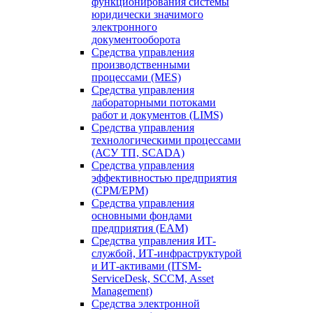
функционирования системы
юридически значимого
электронного
документооборота
Средства управления
производственными
процессами (MES)
Средства управления
лабораторными потоками
работ и документов (LIMS)
Средства управления
технологическими процессами
(АСУ ТП, SCADA)
Средства управления
эффективностью предприятия
(CPM/EPM)
Средства управления
основными фондами
предприятия (EAM)
Средства управления ИТ-
службой, ИТ-инфраструктурой
и ИТ-активами (ITSM-
ServiceDesk, SCCM, Asset
Management)
Средства электронной