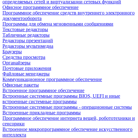
определяемых сетей и виртуализации сетевых функций
Офисное программное обеспечение
Программное обеспечение средств внутреннего электронного
документооборота
Программы для обмена мгновенными сообщениями
Текстовые редакторы
Табличные редакторы
Редакторы презентаций
Редакторы мультимедиа
Браузеры
Средства просмотра
Органайзеры
Почтовые приложения
Файловые менеджеры
Коммуникационное программное обеспечение
Офисные пакеты
Встроенное программное обеспечение
Встроенные системные программы BIOS, UEFI и иные
встроенные системные программы
Встроенные системные программы - операционные системы
Встроенные прикладные программы
Программное обеспечение интернета вещей, робототехники и
сенсорики
Встроенное микропрограммное обеспечение искусственного
интеллекта