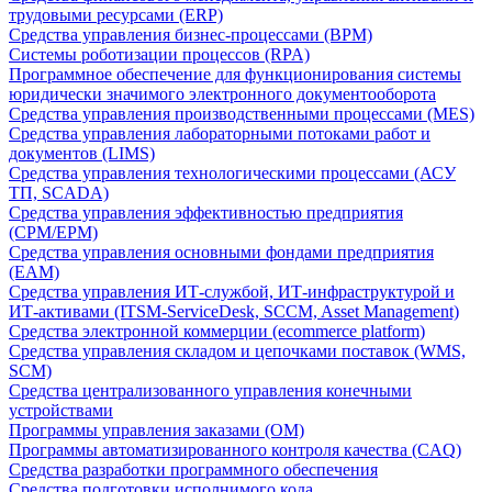
трудовыми ресурсами (ERP)
Средства управления бизнес-процессами (BPM)
Системы роботизации процессов (RPA)
Программное обеспечение для функционирования системы
юридически значимого электронного документооборота
Средства управления производственными процессами (MES)
Средства управления лабораторными потоками работ и
документов (LIMS)
Средства управления технологическими процессами (АСУ
ТП, SCADA)
Средства управления эффективностью предприятия
(CPM/EPM)
Средства управления основными фондами предприятия
(EAM)
Средства управления ИТ-службой, ИТ-инфраструктурой и
ИТ-активами (ITSM-ServiceDesk, SCCM, Asset Management)
Средства электронной коммерции (ecommerce platform)
Средства управления складом и цепочками поставок (WMS,
SCM)
Средства централизованного управления конечными
устройствами
Программы управления заказами (OM)
Программы автоматизированного контроля качества (CAQ)
Средства разработки программного обеспечения
Средства подготовки исполнимого кода