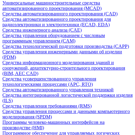
Универсальные машиностроительные средства
автоматизированного проектирования (MCAD)
Средства автоматизированного проектирования (CAD)
Средства автоматизированного проектирования для
радиоэлектроники и электротехники (ECAD, EDA)
Средства инженерного анализа (CAE)
Средства управления оборудованием с числовым
программным управлением (CAM)
Средства технологической подготовки производства (CAPP)
Средства управления инженерными данными об изделии
(PDM)
Средства информационного моделирования зданий и
сооружений, архитектурно-строительного проектирования
(BIM, AEC CAD)
Средства усовершенствованного управления
технологическими процессами (APC, RTO)
Средства автоматизированного управления техникой
Средства интегрированной логистической поддержки изделия
(ILS)
Средства управления требованиями (RMS)
Средства управления процессами и данными компьютерного
моделирования (SPDM)
Программы человеко-машинных интерфейсов на
производстве (HMI)
Программное обеспечение для управляемых логических