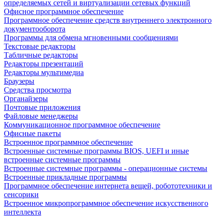
определяемых сетей и виртуализации сетевых функций
Офисное программное обеспечение
Программное обеспечение средств внутреннего электронного
документооборота
Программы для обмена мгновенными сообщениями
Текстовые редакторы
Табличные редакторы
Редакторы презентаций
Редакторы мультимедиа
Браузеры
Средства просмотра
Органайзеры
Почтовые приложения
Файловые менеджеры
Коммуникационное программное обеспечение
Офисные пакеты
Встроенное программное обеспечение
Встроенные системные программы BIOS, UEFI и иные
встроенные системные программы
Встроенные системные программы - операционные системы
Встроенные прикладные программы
Программное обеспечение интернета вещей, робототехники и
сенсорики
Встроенное микропрограммное обеспечение искусственного
интеллекта