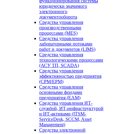
функционирования системы
юридически значимого
электронного
документооборота
Средства управления
производственными
процессами (MES)
Средства управления
лабораторными потоками
работ и документов (LIMS)
Средства управления
технологическими процессами
(АСУ ТП, SCADA)
Средства управления
эффективностью предприятия
(CPM/EPM)
Средства управления
основными фондами
предприятия (EAM)
Средства управления ИТ-
службой, ИТ-инфраструктурой
и ИТ-активами (ITSM-
ServiceDesk, SCCM, Asset
Management)
Средства электронной