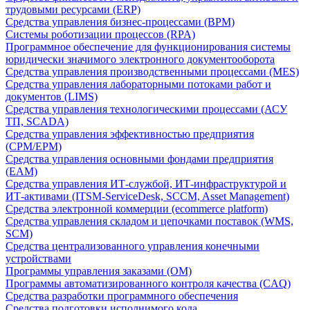
трудовыми ресурсами (ERP)
Средства управления бизнес-процессами (BPM)
Системы роботизации процессов (RPA)
Программное обеспечение для функционирования системы
юридически значимого электронного документооборота
Средства управления производственными процессами (MES)
Средства управления лабораторными потоками работ и
документов (LIMS)
Средства управления технологическими процессами (АСУ
ТП, SCADA)
Средства управления эффективностью предприятия
(CPM/EPM)
Средства управления основными фондами предприятия
(EAM)
Средства управления ИТ-службой, ИТ-инфраструктурой и
ИТ-активами (ITSM-ServiceDesk, SCCM, Asset Management)
Средства электронной коммерции (ecommerce platform)
Средства управления складом и цепочками поставок (WMS,
SCM)
Средства централизованного управления конечными
устройствами
Программы управления заказами (OM)
Программы автоматизированного контроля качества (CAQ)
Средства разработки программного обеспечения
Средства подготовки исполнимого кода