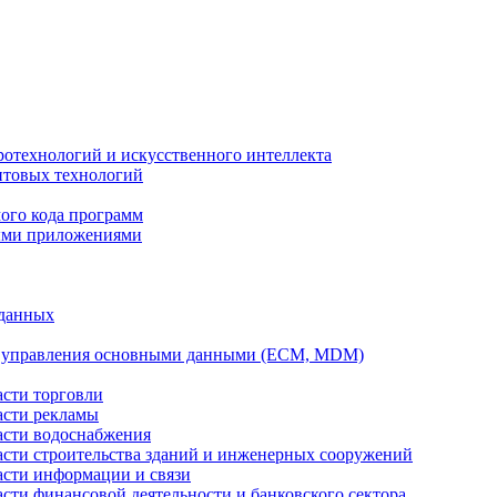
ротехнологий и искусственного интеллекта
антовых технологий
ого кода программ
ыми приложениями
 данных
а управления основными данными (ECM, MDM)
асти торговли
асти рекламы
асти водоснабжения
ласти строительства зданий и инженерных сооружений
асти информации и связи
асти финансовой деятельности и банковского сектора