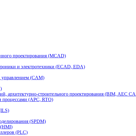
анного проектирования (MCAD)
ктроники и электротехники (ECAD, EDA)
м управлением (CAM)
)
ий, архитектурно-строительного проектирования (BIM, AEC C
и процессами (APC, RTO)
ILS)
моделирования (SPDM)
 (HMI)
ллеров (PLC)