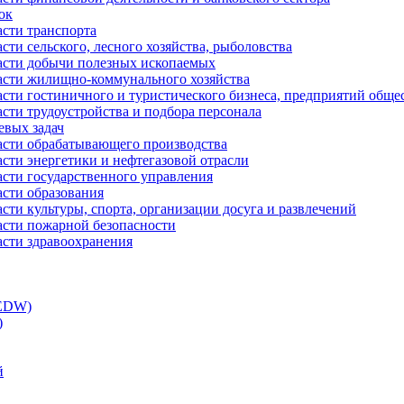
ок
асти транспорта
сти сельского, лесного хозяйства, рыболовства
ласти добычи полезных ископаемых
ласти жилищно-коммунального хозяйства
асти гостиничного и туристического бизнеса, предприятий обще
сти трудоустройства и подбора персонала
евых задач
ласти обрабатывающего производства
асти энергетики и нефтегазовой отрасли
асти государственного управления
асти образования
сти культуры, спорта, организации досуга и развлечений
асти пожарной безопасности
асти здравоохранения
(EDW)
)
й