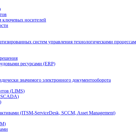
)
тов
м ключевых носителей
ости
атизированных систем управления технологическими процессам
 решения
рудовыми ресурсами (ERP)
дически значимого электронного документооборота
нтов (LIMS)
, SCADA)
)
ктивами (ITSM-ServiceDesk, SCCM, Asset Management)
CM)
вами