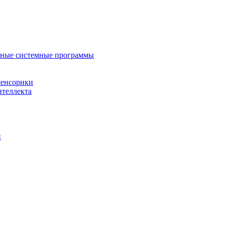
нные системные программы
сенсорики
нтеллекта
й