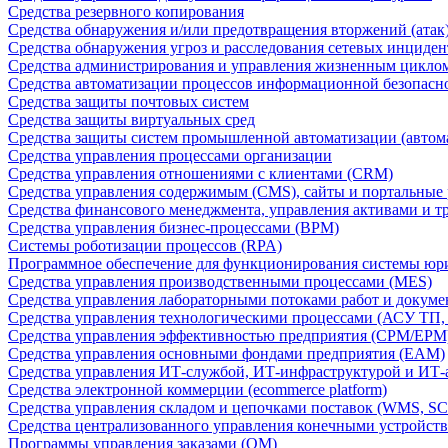
Средства резервного копирования
Средства обнаружения и/или предотвращения вторжений (атак
Средства обнаружения угроз и расследования сетевых инциден
Средства администрирования и управления жизненным цикло
Средства автоматизации процессов информационной безопасн
Средства защиты почтовых систем
Средства защиты виртуальных сред
Средства защиты систем промышленной автоматизации (автом
Средства управления процессами организации
Средства управления отношениями с клиентами (CRM)
Средства управления содержимым (CMS), сайты и портальные
Средства финансового менеджмента, управления активами и т
Средства управления бизнес-процессами (BPM)
Системы роботизации процессов (RPA)
Программное обеспечение для функционирования системы юри
Средства управления производственными процессами (MES)
Средства управления лабораторными потоками работ и докуме
Средства управления технологическими процессами (АСУ ТП
Средства управления эффективностью предприятия (CPM/EPM
Средства управления основными фондами предприятия (EAM)
Средства управления ИТ-службой, ИТ-инфраструктурой и ИТ-а
Средства электронной коммерции (ecommerce platform)
Средства управления складом и цепочками поставок (WMS, S
Средства централизованного управления конечными устройст
Программы управления заказами (OM)