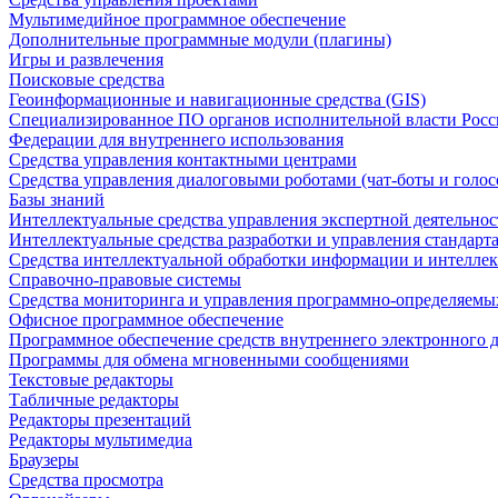
Мультимедийное программное обеспечение
Дополнительные программные модули (плагины)
Игры и развлечения
Поисковые средства
Геоинформационные и навигационные средства (GIS)
Специализированное ПО органов исполнительной власти Росс
Федерации для внутреннего использования
Средства управления контактными центрами
Средства управления диалоговыми роботами (чат-боты и голос
Базы знаний
Интеллектуальные средства управления экспертной деятельно
Интеллектуальные средства разработки и управления стандар
Средства интеллектуальной обработки информации и интеллек
Справочно-правовые системы
Средства мониторинга и управления программно-определяемых
Офисное программное обеспечение
Программное обеспечение средств внутреннего электронного 
Программы для обмена мгновенными сообщениями
Текстовые редакторы
Табличные редакторы
Редакторы презентаций
Редакторы мультимедиа
Браузеры
Средства просмотра