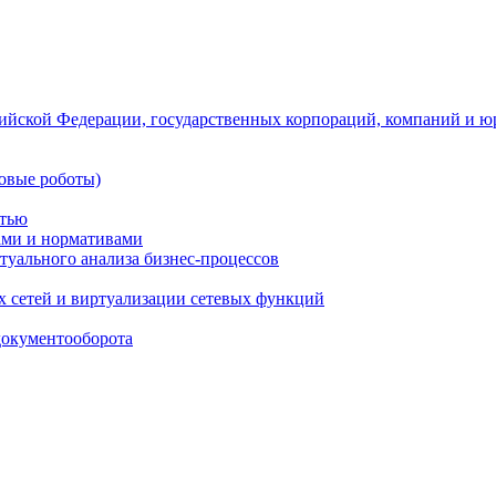
ийской Федерации, государственных корпораций, компаний и ю
овые роботы)
стью
тами и нормативами
туального анализа бизнес-процессов
 сетей и виртуализации сетевых функций
документооборота