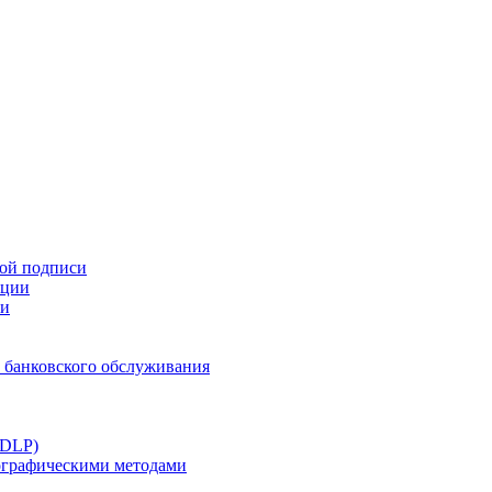
ной подписи
ации
ти
 банковского обслуживания
(DLP)
тографическими методами