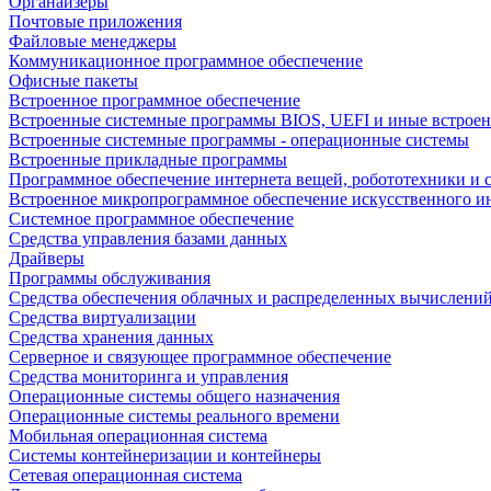
Органайзеры
Почтовые приложения
Файловые менеджеры
Коммуникационное программное обеспечение
Офисные пакеты
Встроенное программное обеспечение
Встроенные системные программы BIOS, UEFI и иные встрое
Встроенные системные программы - операционные системы
Встроенные прикладные программы
Программное обеспечение интернета вещей, робототехники и 
Встроенное микропрограммное обеспечение искусственного и
Системное программное обеспечение
Средства управления базами данных
Драйверы
Программы обслуживания
Средства обеспечения облачных и распределенных вычислени
Средства виртуализации
Средства хранения данных
Серверное и связующее программное обеспечение
Средства мониторинга и управления
Операционные системы общего назначения
Операционные системы реального времени
Мобильная операционная система
Системы контейнеризации и контейнеры
Сетевая операционная система