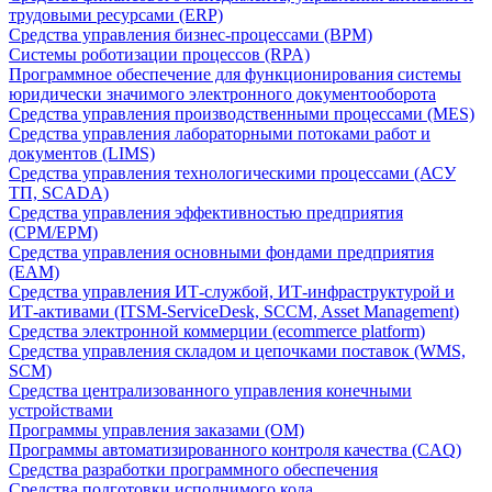
трудовыми ресурсами (ERP)
Средства управления бизнес-процессами (BPM)
Системы роботизации процессов (RPA)
Программное обеспечение для функционирования системы
юридически значимого электронного документооборота
Средства управления производственными процессами (MES)
Средства управления лабораторными потоками работ и
документов (LIMS)
Средства управления технологическими процессами (АСУ
ТП, SCADA)
Средства управления эффективностью предприятия
(CPM/EPM)
Средства управления основными фондами предприятия
(EAM)
Средства управления ИТ-службой, ИТ-инфраструктурой и
ИТ-активами (ITSM-ServiceDesk, SCCM, Asset Management)
Средства электронной коммерции (ecommerce platform)
Средства управления складом и цепочками поставок (WMS,
SCM)
Средства централизованного управления конечными
устройствами
Программы управления заказами (OM)
Программы автоматизированного контроля качества (CAQ)
Средства разработки программного обеспечения
Средства подготовки исполнимого кода