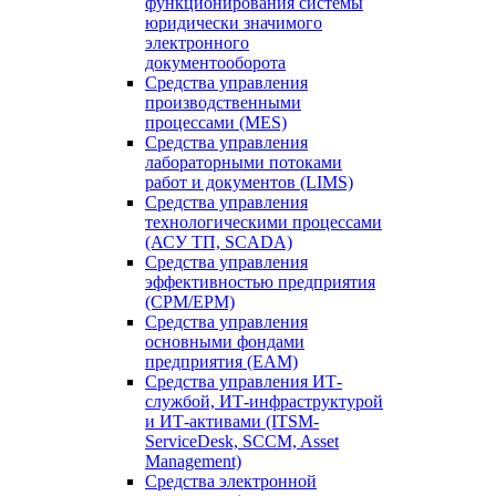
функционирования системы
юридически значимого
электронного
документооборота
Средства управления
производственными
процессами (MES)
Средства управления
лабораторными потоками
работ и документов (LIMS)
Средства управления
технологическими процессами
(АСУ ТП, SCADA)
Средства управления
эффективностью предприятия
(CPM/EPM)
Средства управления
основными фондами
предприятия (EAM)
Средства управления ИТ-
службой, ИТ-инфраструктурой
и ИТ-активами (ITSM-
ServiceDesk, SCCM, Asset
Management)
Средства электронной