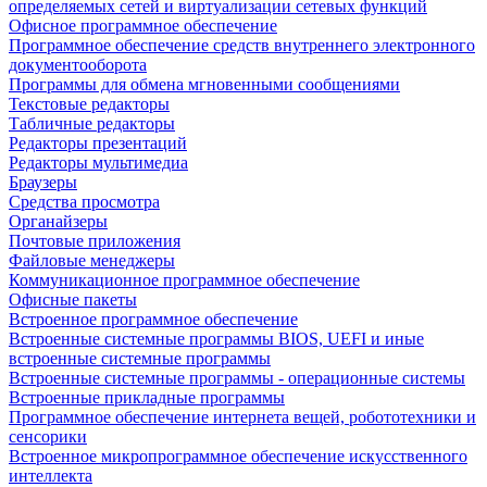
определяемых сетей и виртуализации сетевых функций
Офисное программное обеспечение
Программное обеспечение средств внутреннего электронного
документооборота
Программы для обмена мгновенными сообщениями
Текстовые редакторы
Табличные редакторы
Редакторы презентаций
Редакторы мультимедиа
Браузеры
Средства просмотра
Органайзеры
Почтовые приложения
Файловые менеджеры
Коммуникационное программное обеспечение
Офисные пакеты
Встроенное программное обеспечение
Встроенные системные программы BIOS, UEFI и иные
встроенные системные программы
Встроенные системные программы - операционные системы
Встроенные прикладные программы
Программное обеспечение интернета вещей, робототехники и
сенсорики
Встроенное микропрограммное обеспечение искусственного
интеллекта