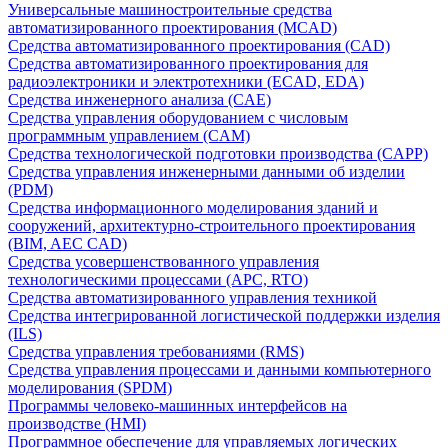
Универсальные машиностроительные средства
автоматизированного проектирования (MCAD)
Средства автоматизированного проектирования (CAD)
Средства автоматизированного проектирования для
радиоэлектроники и электротехники (ECAD, EDA)
Средства инженерного анализа (CAE)
Средства управления оборудованием с числовым
программным управлением (CAM)
Средства технологической подготовки производства (CAPP)
Средства управления инженерными данными об изделии
(PDM)
Средства информационного моделирования зданий и
сооружений, архитектурно-строительного проектирования
(BIM, AEC CAD)
Средства усовершенствованного управления
технологическими процессами (APC, RTO)
Средства автоматизированного управления техникой
Средства интегрированной логистической поддержки изделия
(ILS)
Средства управления требованиями (RMS)
Средства управления процессами и данными компьютерного
моделирования (SPDM)
Программы человеко-машинных интерфейсов на
производстве (HMI)
Программное обеспечение для управляемых логических